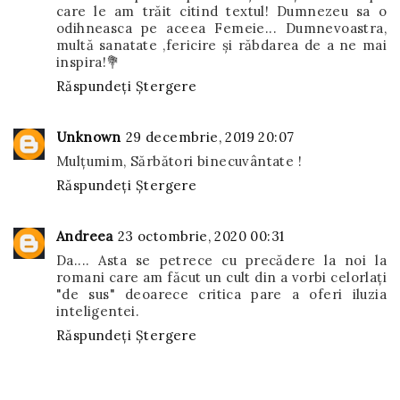
care le am trăit citind textul! Dumnezeu sa o
odihneasca pe aceea Femeie... Dumnevoastra,
multă sanatate ,fericire și răbdarea de a ne mai
inspira!💐
Răspundeți
Ștergere
Unknown
29 decembrie, 2019 20:07
Mulțumim, Sărbători binecuvântate !
Răspundeți
Ștergere
Andreea
23 octombrie, 2020 00:31
Da.... Asta se petrece cu precădere la noi la
romani care am făcut un cult din a vorbi celorlați
"de sus" deoarece critica pare a oferi iluzia
inteligentei.
Răspundeți
Ștergere