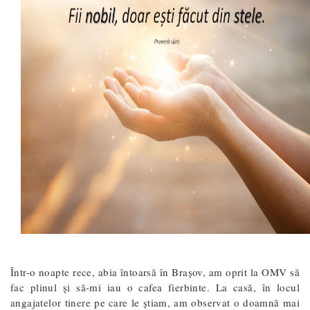
Într-o noapte rece, abia întoarsă în Brașov, am oprit la OMV să
fac plinul și să-mi iau o cafea fierbinte. La casă, în locul
angajatelor tinere pe care le știam, am observat o doamnă mai