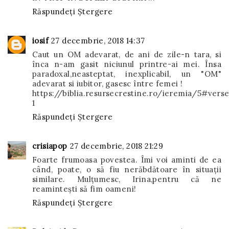
Răspundeți
Ștergere
iosif
27 decembrie, 2018 14:37
Caut un OM adevarat, de ani de zile-n tara, si
înca n-am gasit niciunul printre-ai mei. Însa
paradoxal,neasteptat, inexplicabil, un "OM"
adevarat si iubitor, gasesc între femei !
https://biblia.resursecrestine.ro/ieremia/5#verse
1
Răspundeți
Ștergere
crisiapop
27 decembrie, 2018 21:29
Foarte frumoasa povestea. Îmi voi aminti de ea
când, poate, o să fiu nerăbdătoare în situații
similare. Mulțumesc, Irina,pentru că ne
reamintești să fim oameni!
Răspundeți
Ștergere