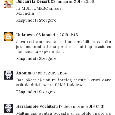
Dulciuri la Desert
02 ianuarie, 2019 23:56
Iti MULȚUMESC sincer!
Mă înclin! ♡
Răspundeți
Ștergere
Unknown
06 ianuarie, 2019 11:43
daca toti am invata sa fim sensibili la cei din
jur....multumim Irina pentru ca ai impartasit cu
noi aceasta experienta...
Răspundeți
Ștergere
Anonim
07 iulie, 2019 21:54
Daa..păcat că unii nu înțeleg aceste lucruri..oare
atât de dificil poate fi?Mă îndoiesc..
Răspundeți
Ștergere
Haralambie Vochitoiu
17 decembrie, 2019 01:31
Multumesc pentru poveste și emoțiile înalte pe