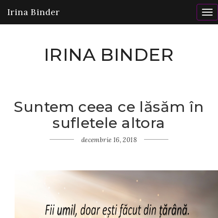
Irina Binder
To
nav
IRINA BINDER
Suntem ceea ce lăsăm în
Home
sufletele altora
Gânduri
Suntem
ceea ce
decembrie 16, 2018
lăsăm în
sufletele
altora