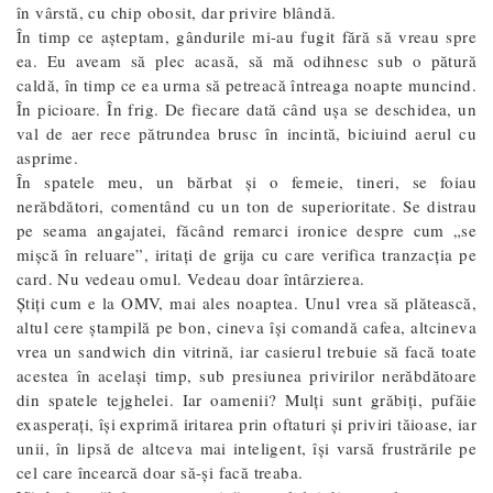
în vârstă, cu chip obosit, dar privire blândă.
În timp ce așteptam, gândurile mi-au fugit fără să vreau spre
ea. Eu aveam să plec acasă, să mă odihnesc sub o pătură
caldă, în timp ce ea urma să petreacă întreaga noapte muncind.
În picioare. În frig. De fiecare dată când ușa se deschidea, un
val de aer rece pătrundea brusc în incintă, biciuind aerul cu
asprime.
În spatele meu, un bărbat și o femeie, tineri, se foiau
nerăbdători, comentând cu un ton de superioritate. Se distrau
pe seama angajatei, făcând remarci ironice despre cum „se
mișcă în reluare”, iritați de grija cu care verifica tranzacția pe
card. Nu vedeau omul. Vedeau doar întârzierea.
Știți cum e la OMV, mai ales noaptea. Unul vrea să plătească,
altul cere ștampilă pe bon, cineva își comandă cafea, altcineva
vrea un sandwich din vitrină, iar casierul trebuie să facă toate
acestea în același timp, sub presiunea privirilor nerăbdătoare
din spatele tejghelei. Iar oamenii? Mulți sunt grăbiți, pufăie
exasperați, își exprimă iritarea prin oftaturi și priviri tăioase, iar
unii, în lipsă de altceva mai inteligent, își varsă frustrările pe
cel care încearcă doar să-și facă treaba.