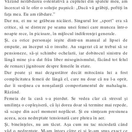
Văzând nerăbdarea ostentativă a cuplului din spatele meu, am
încercat să le ofer o soluție pașnică: „Dacă vă grăbiți, poftiți în
fața mea. Eu am răbdare.”
Dar nu, ei nu se grăbeau nicăieri. Singurul lor „sport” era să
critice, să se distreze pe seama unei femei care muncea într-o
noapte rece, în picioare, în mijlocul indiferenței generale.
Și, ca orice personaje ieșite dintr-un manual al lipsei de
empatie, au început să o insulte. Au sugerat că ar trebui să se
pensioneze, să-și schimbe ochelarii, iar dobitocul sinistru de
lângă mine și-a dat frâu liber misoginismului, făcând tot felul
de remarci jignitoare despre femeile în etate.
Dar poate și mai dezgustător decât mitocănia lui a fost
complicitatea femeii de lângă el, care nu doar că nu l-a oprit,
dar îi susținea cu nonșalanță comportamentul de mahalagiu.
Râzând.
Femeia de la casă s-a pierdut. Se vedea clar că stresul și
umilința o copleșiseră, că își dorea doar să termine mai repede,
să scape din acel moment neplăcut. Și eu simțeam presiunea
aceea, acea nedreptate tensionată care plutea în aer.
Și, bineînțeles, nu am tăcut. Așa cum nu tac niciodată când
văd o nedreptate. M-am întors către ei și le-am spus exact ce