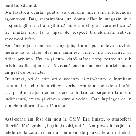
meritau să audă.
S-a lăsat cu ceartă, pentru că oamenii mici sunt întotdeauna
zgomotoși. Dar, surprinzător, un domn aflat în magazin m-a
susținut. Și atunci am știut că nu eram singura care refuza să
fie martor mut la o lipsă de respect transformată într-un
spectacol ieftin.
Am încurajat-o pe acea angajată, i-am spus câteva cuvinte
menite să o aline, dar îmi amintesc bine… nu îndrăznea să
ridice privirea. Era ca și cum, după atâtea nopți petrecute sub
priviri ostile, ajunsese să creadă că nu mai merită nici măcar
un gest de bunătate.
De atunci, ori de câte ori o vedeam, îi zâmbeam, o întrebam
cum mai e, schimbam câteva vorbe. Era felul meu de a-i arăta
că, printre atâția oameni care o tratau cu superioritate sau
indiferență, exista și cineva care o vedea. Care înțelegea că în
spatele uniformei se află un om.
Astă-seară am fost din nou la OMV. Era liniște, o atmosferă
diferită, fără graba și agitația obișnuită. Am povestit puțin cu
fetele de la casă, iar într-un moment de pauză, le-am întrebat,