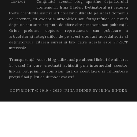
Conținutul acestui blog aparține deținătorului
CONTACT
domeniului, Irina Binder. Deținătorul își rezervă
toate drepturile asupra articolelor publicate pe acest domeniu
de internet, cu excepția articolelor sau fotografiilor ce pot fi
deținute sau sunt deținute de către alte persoane sau publicații.
Orice preluare, copiere, reproducere sau publicare a
articolelor și fotografiilor de pe acest site, fără acordul scris al
deținătorului, citarea sursei și link către acesta este STRICT
interzisă!
Transparență: Acest blog utilizează pe alocuri linkuri de afiliere.
În cazul în care efectuați achiziții prin intermediul acestor
linkuri, pot primi un comision, fără ca acest lucru să influențeze
prețul final plătit de dumneavoastră.
COPYRIGHT © 2010 -
2026
IRINA BINDER BY IRINA BINDER