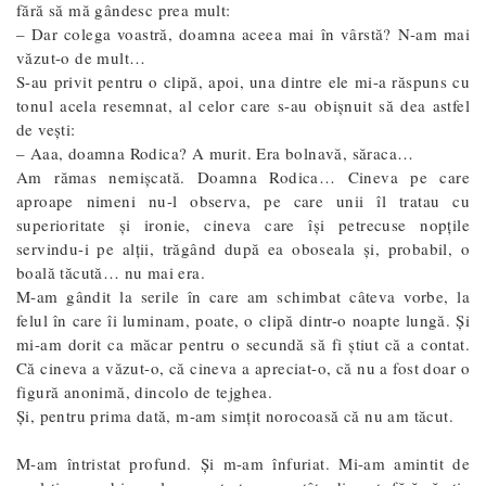
fără să mă gândesc prea mult:
– Dar colega voastră, doamna aceea mai în vârstă? N-am mai
văzut-o de mult…
S-au privit pentru o clipă, apoi, una dintre ele mi-a răspuns cu
tonul acela resemnat, al celor care s-au obișnuit să dea astfel
de vești:
– Aaa, doamna Rodica? A murit. Era bolnavă, săraca…
Am rămas nemișcată. Doamna Rodica… Cineva pe care
aproape nimeni nu-l observa, pe care unii îl tratau cu
superioritate și ironie, cineva care își petrecuse nopțile
servindu-i pe alții, trăgând după ea oboseala și, probabil, o
boală tăcută… nu mai era.
M-am gândit la serile în care am schimbat câteva vorbe, la
felul în care îi luminam, poate, o clipă dintr-o noapte lungă. Și
mi-am dorit ca măcar pentru o secundă să fi știut că a contat.
Că cineva a văzut-o, că cineva a apreciat-o, că nu a fost doar o
figură anonimă, dincolo de tejghea.
Și, pentru prima dată, m-am simțit norocoasă că nu am tăcut.
M-am întristat profund. Și m-am înfuriat. Mi-am amintit de