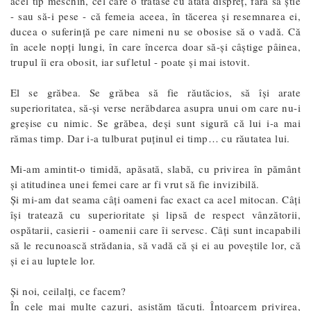
acel tip meschin, cel care o tratase cu atâta dispreț, fără să știe
- sau să-i pese - că femeia aceea, în tăcerea și resemnarea ei,
ducea o suferință pe care nimeni nu se obosise să o vadă. Că
în acele nopți lungi, în care încerca doar să-și câștige pâinea,
trupul îi era obosit, iar sufletul - poate și mai istovit.
El se grăbea. Se grăbea să fie răutăcios, să își arate
superioritatea, să-și verse nerăbdarea asupra unui om care nu-i
greșise cu nimic. Se grăbea, deși sunt sigură că lui i-a mai
rămas timp. Dar i-a tulburat puținul ei timp… cu răutatea lui.
Mi-am amintit-o timidă, apăsată, slabă, cu privirea în pământ
și atitudinea unei femei care ar fi vrut să fie invizibilă.
Și mi-am dat seama câți oameni fac exact ca acel mitocan. Câți
își tratează cu superioritate și lipsă de respect vânzătorii,
ospătarii, casierii - oamenii care îi servesc. Câți sunt incapabili
să le recunoască strădania, să vadă că și ei au poveștile lor, că
și ei au luptele lor.
Și noi, ceilalți, ce facem?
În cele mai multe cazuri, asistăm tăcuți. Întoarcem privirea,