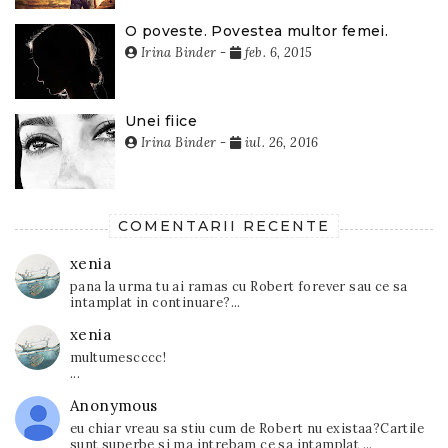
O poveste. Povestea multor femei.
Irina Binder
-
feb. 6, 2015
Unei fiice
Irina Binder
-
iul. 26, 2016
COMENTARII RECENTE
xenia
pana la urma tu ai ramas cu Robert forever sau ce sa
intamplat in continuare?...
xenia
multumescccc!
...
Anonymous
eu chiar vreau sa stiu cum de Robert nu existaa?Cartile
sunt superbe si ma intrebam ce sa intamplat ...