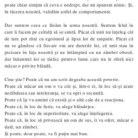
poate chiar simțim că ceva e nedrept, dar nu spunem nimic. Și,
în tăcerea noastră, validăm astfel de comportamente.
Dar suntem ceea ce lăsăm în urma noastră. Suntem felul în
care îi facem pe ceilalți să se simtă. Păcat că unii nu înțeleg cât
de tare pot răni cu egoismul și lipsa lor de empatie. Păcat că
nu se gândesc că fiecare om are durerile lui, că unii stau în
picioare în fața noastră și ne întâmpină cu un zâmbet obosit,
dar înăuntrul lor se târăsc printr-o lume care nu le oferă nici
măcar o privire blândă.
Cine știe? Poate că nu am scris degeaba această poveste.
Poate că măcar un om o va citi și, într-o zi, în loc să-și arate
nerăbdarea sau intoleranța, se va opri o secundă.
Poate că își va aminti că există și o altă cale de a reacționa.
Poate că, în loc de furie, va alege blândețea.
Poate că, în loc de superioritate, va alege înțelegerea.
Poate că, în loc să privească un om de sus, îi va oferi, măcar o
dată, un zâmbet.
Și poate, doar poate, va fi puțin mai bun.