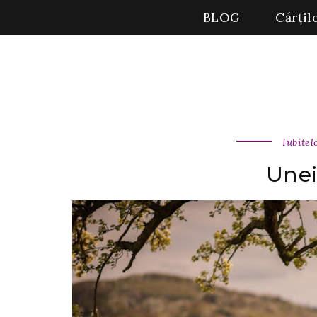
BLOG
Cărțil
Iubitel
Unei