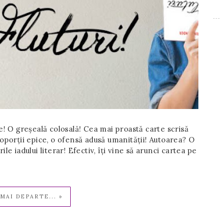
ne! O greșeală colosală! Cea mai proastă carte scrisă
roporții epice, o ofensă adusă umanității! Autoarea? O
le iadului literar! Efectiv, îți vine să arunci cartea pe
MAI DEPARTE... »