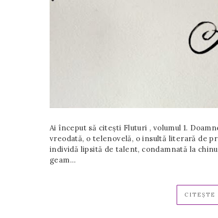
Ai început să citești Fluturi , volumul 1. Doam
vreodată, o telenovelă, o insultă literară de p
individă lipsită de talent, condamnată la chinuri
geam…
CITEȘTE 