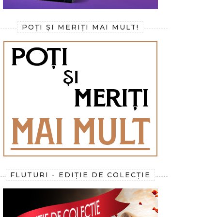
POȚI ȘI MERIȚI MAI MULT!
FLUTURI - EDIȚIE DE COLECȚIE