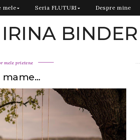
e mele
Seria FLUTURI
Despre mine
IRINA BINDER
or mele prietene
 mame...