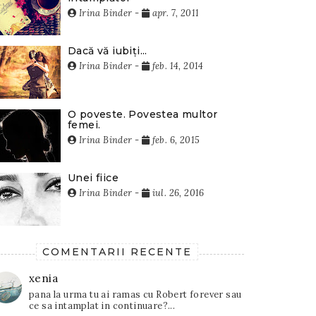
Irina Binder
-
apr. 7, 2011
Dacă vă iubiți...
Irina Binder
-
feb. 14, 2014
O poveste. Povestea multor
femei.
Irina Binder
-
feb. 6, 2015
Unei fiice
Irina Binder
-
iul. 26, 2016
COMENTARII RECENTE
xenia
pana la urma tu ai ramas cu Robert forever sau
ce sa intamplat in continuare?...