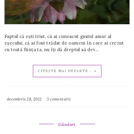
Faptul că ești trist, că ai cunoscut gustul amar al
eșecului, că ai fost trădat de oameni în care ai crezut
cu toată ființa ta, nu îți dă dreptul să dev…
CITEȘTE MAI DEPARTE... »
decembrie 28, 2012
3 comentarii:
Irina
Binder
Gânduri