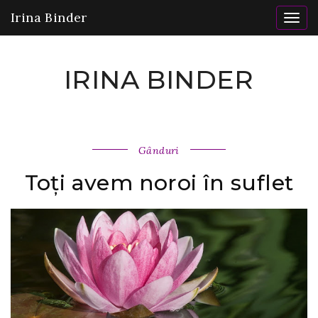
Irina Binder
Togg
navig
IRINA BINDER
Gânduri
Toți avem noroi în suflet