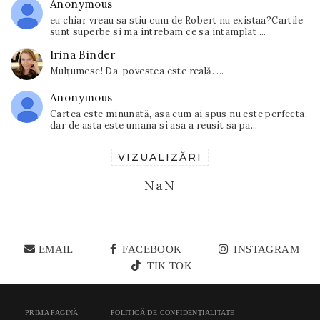
Anonymous
eu chiar vreau sa stiu cum de Robert nu existaa?Cartile
sunt superbe si ma intrebam ce sa intamplat ...
Irina Binder
Mulțumesc! Da, povestea este reală. ...
Anonymous
Cartea este minunată, asa cum ai spus nu este perfecta,
dar de asta este umana si asa a reusit sa pa...
VIZUALIZĂRI
NaN
EMAIL
FACEBOOK
INSTAGRAM
TIK TOK
PRIMA PAGINĂ
POLITICĂ DE CONFIDENȚIALITATE