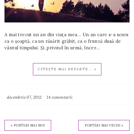
A mai trecut un an din viața mea… Un an care s-a scurs
ca o șoaptă, ca un răsărit grăbit, ca o frunză dusă de
vântul timpului. Și, privind în urmă, încer…
CITEȘTE MAI DEPARTE... »
decembrie 07, 2012
14 comentarii:
Irina
Binder
« POSTĂRI MAI NOI
POSTĂRI MAI VECHI »