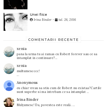
Unei fiice
Irina Binder
-
iul. 26, 2016
COMENTARII RECENTE
xenia
pana la urma tu ai ramas cu Robert forever sau ce sa
intamplat in continuare?...
xenia
multumescccc!
...
Anonymous
eu chiar vreau sa stiu cum de Robert nu existaa?Cartile
sunt superbe si ma intrebam ce sa intamplat ...
Irina Binder
Mulțumesc! Da, povestea este reală. ...