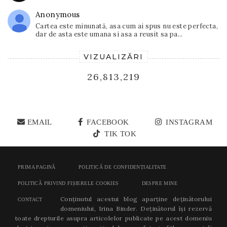
Anonymous
Cartea este minunată, asa cum ai spus nu este perfecta,
dar de asta este umana si asa a reusit sa pa...
VIZUALIZĂRI
26,813,219
EMAIL
FACEBOOK
INSTAGRAM
TIK TOK
PRIMA PAGINĂ
POLITICĂ DE CONFIDENȚIALITATE
POLITICĂ PRIVIND FIȘIERELE COOKIES
DESPRE MINE
Conținutul acestui blog aparține deținătorului
CONTACT
domeniului, Irina Binder. Deținătorul își rezervă
toate drepturile asupra articolelor publicate pe acest domeniu