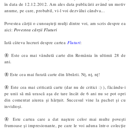
în data de 12.12.2012. Am ales data publicării având un motiv
anume, pe care, probabil, vi-l voi dezvălui cândva...
Povestea cărții o cunoașteți mulți dintre voi, am scris despre ea
aici:
Povestea cărții Fluturi
Iată câteva lucruri despre cartea
Fluturi
:
🦋 Este cea mai vândută carte din România în ultimii 28 de
ani.
🦋 Este cea mai furată carte din librării. Nț, nț, nț!
🦋 Este cea mai criticată carte (dar nu de critici :) ), făcându-i
pe unii să mă urască așa de tare încât de 6 ani nu se pot opri
din comentat aiurea și hărțuit. Succesul vine la pachet și cu
invidioși.
🦋 Este cartea care a dat naștere celor mai multe povești
frumoase și impresionante, pe care le voi aduna într-o colecție