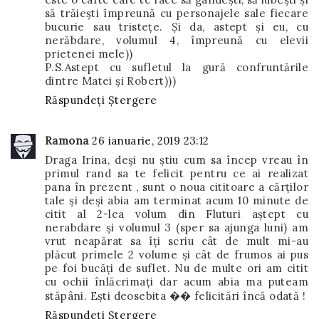
să trăiești împreună cu personajele sale fiecare
bucurie sau tristețe. Și da, astept și eu, cu
nerăbdare, volumul 4, împreună cu elevii
prietenei mele))
P.S.Astept cu sufletul la gură confruntările
dintre Matei și Robert)))
Răspundeți
Ștergere
Ramona
26 ianuarie, 2019 23:12
Draga Irina, deși nu știu cum sa încep vreau în
primul rand sa te felicit pentru ce ai realizat
pana în prezent , sunt o noua cititoare a cărților
tale și deși abia am terminat acum 10 minute de
citit al 2-lea volum din Fluturi aștept cu
nerabdare și volumul 3 (sper sa ajunga luni) am
vrut neapărat sa îți scriu cât de mult mi-au
plăcut primele 2 volume și cât de frumos ai pus
pe foi bucăți de suflet. Nu de multe ori am citit
cu ochii înlăcrimați dar acum abia ma puteam
stăpâni. Ești deosebita �� felicitări încă odată !
Răspundeți
Ștergere