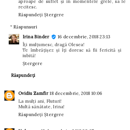
aproape de suflet şi în momentele grele, sā le
recitesc.
Răspundeți
Ștergere
Răspunsuri
Irina Binder
16 decembrie, 2018 23:13
Îți mulțumesc, dragă Olesea!
Te îmbrățișez și îți doresc să fii fericită și
iubită!
Ștergere
Răspundeți
Ovidiu Zamfir
18 decembrie, 2018 10:06
La mulți ani, Fluturi!
Multă sănătate, Irina!
Răspundeți
Ștergere