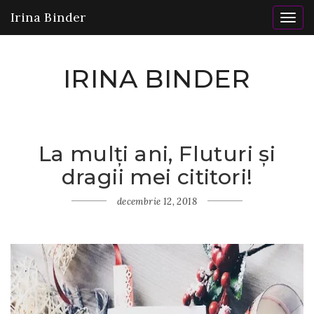
Irina Binder
Togg
navig
IRINA BINDER
La mulți ani, Fluturi și
Home
dragii mei cititori!
Fluturi
La
mulți
decembrie 12, 2018
ani,
Fluturi
și
dragii
mei
cititori!