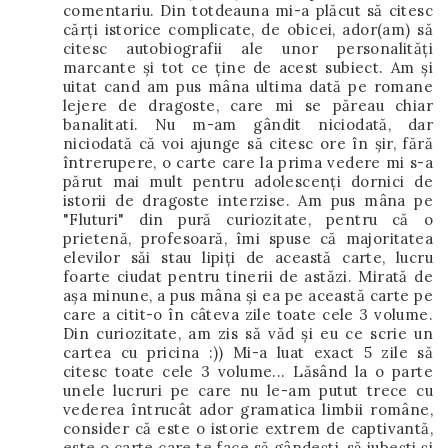
comentariu. Din totdeauna mi-a plăcut să citesc
cărți istorice complicate, de obicei, ador(am) să
citesc autobiografii ale unor personalități
marcante și tot ce ține de acest subiect. Am și
uitat cand am pus mâna ultima dată pe romane
lejere de dragoste, care mi se păreau chiar
banalitati. Nu m-am gândit niciodată, dar
niciodată că voi ajunge să citesc ore în șir, fără
întrerupere, o carte care la prima vedere mi s-a
părut mai mult pentru adolescenți dornici de
istorii de dragoste interzise. Am pus mâna pe
"Fluturi" din pură curiozitate, pentru că o
prietenă, profesoară, îmi spuse că majoritatea
elevilor săi stau lipiți de această carte, lucru
foarte ciudat pentru tinerii de astăzi. Mirată de
așa minune, a pus mâna și ea pe această carte pe
care a citit-o în câteva zile toate cele 3 volume.
Din curiozitate, am zis să văd și eu ce scrie un
cartea cu pricina :)) Mi-a luat exact 5 zile să
citesc toate cele 3 volume... Lăsând la o parte
unele lucruri pe care nu le-am putut trece cu
vederea întrucât ador gramatica limbii române,
consider că este o istorie extrem de captivantă,
este o carte care te face să gândești, să iubești și