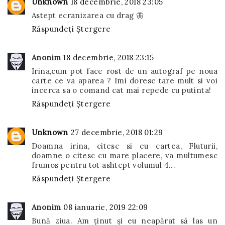
Unknown
18 decembrie, 2018 23:05
Astept ecranizarea cu drag 🦋
Răspundeți
Ștergere
Anonim
18 decembrie, 2018 23:15
Irina,cum pot face rost de un autograf pe noua
carte ce va aparea ? Imi doresc tare mult si voi
incerca sa o comand cat mai repede cu putinta!
Răspundeți
Ștergere
Unknown
27 decembrie, 2018 01:29
Doamna irina, citesc si eu cartea, Fluturii,
doamne o citesc cu mare placere, va multumesc
frumos pentru tot ashtept volumul 4...
Răspundeți
Ștergere
Anonim
08 ianuarie, 2019 22:09
Bună ziua. Am ținut și eu neapărat să las un