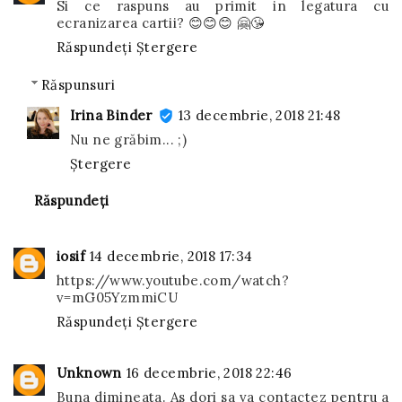
Si ce raspuns au primit in legatura cu
ecranizarea cartii? 😊😊😊 🤗😘
Răspundeți
Ștergere
Răspunsuri
Irina Binder
13 decembrie, 2018 21:48
Nu ne grăbim... ;)
Ștergere
Răspundeți
iosif
14 decembrie, 2018 17:34
https://www.youtube.com/watch?
v=mG05YzmmiCU
Răspundeți
Ștergere
Unknown
16 decembrie, 2018 22:46
Buna dimineata. As dori sa va contactez pentru a