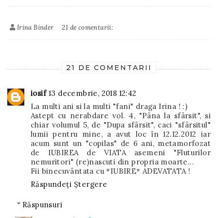
Irina Binder
21 de comentarii:
21 DE COMENTARII
iosif
13 decembrie, 2018 12:42
La multi ani si la multi "fani" draga Irina ! :)
Astept cu nerabdare vol. 4, "Pâna la sfârsit", si
chiar volumul 5, de "Dupa sfârsit", caci "sfârsitul"
lumii pentru mine, a avut loc în 12.12.2012 iar
acum sunt un "copilas" de 6 ani, metamorfozat
de IUBIREA de VIATA asemeni "Fluturilor
nemuritori" (re)nascuti din propria moarte...
Fii binecuvântata cu *IUBIRE* ADEVATATA !
Răspundeți
Ștergere
Răspunsuri