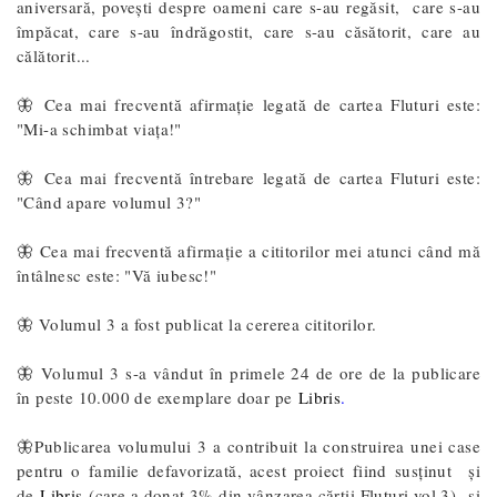
aniversară, povești despre oameni care s-au regăsit, care s-au
împăcat, care s-au îndrăgostit, care s-au căsătorit, care au
călătorit...
🦋 Cea mai frecventă afirmație legată de cartea Fluturi este:
"Mi-a schimbat viața!"
🦋 Cea mai frecventă întrebare legată de cartea Fluturi este:
"Când apare volumul 3?"
🦋 Cea mai frecventă afirmație a cititorilor mei atunci când mă
întâlnesc este: "Vă iubesc!"
🦋 Volumul 3 a fost publicat la cererea cititorilor.
🦋 Volumul 3 s-a vândut în primele 24 de ore de la publicare
în peste 10.000 de exemplare doar pe
Libris
.
🦋Publicarea volumului 3 a contribuit la construirea unei case
pentru o familie defavorizată, acest proiect fiind susținut și
de
Libris
(care a donat 3% din vânzarea cărții Fluturi vol.3) și