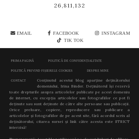
26,811,132
EMAIL
FACEBOOK
INSTAGRAM
TIK TOK
PRIMA PAGINĂ
POLITICĂ DE CONFIDENȚIALITATE
POLITICĂ PRIVIND FIȘIERELE COOKIES
DESPRE MINE
Conținutul acestui blog aparține deținătorului
CONTACT
domeniului, Irina Binder. Deținătorul își rezervă
toate drepturile asupra articolelor publicate pe acest domeniu
de internet, cu excepția articolelor sau fotografiilor ce pot fi
deținute sau sunt deținute de către alte persoane sau publicații.
Orice preluare, copiere, reproducere sau publicare a
articolelor și fotografiilor de pe acest site, fără acordul scris al
deținătorului, citarea sursei și link către acesta este STRICT
interzisă!