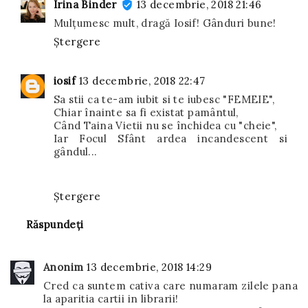
Irina Binder
13 decembrie, 2018 21:46
Mulțumesc mult, dragă Iosif! Gânduri bune!
Ștergere
iosif
13 decembrie, 2018 22:47
Sa stii ca te-am iubit si te iubesc "FEMEIE",
Chiar înainte sa fi existat pamântul,
Când Taina Vietii nu se închidea cu "cheie",
Iar Focul Sfânt ardea incandescent si
gândul...
Ștergere
Răspundeți
Anonim
13 decembrie, 2018 14:29
Cred ca suntem cativa care numaram zilele pana
la aparitia cartii in librarii!