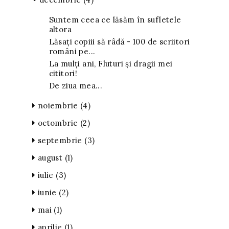
Suntem ceea ce lăsăm în sufletele
altora
Lăsați copiii să râdă - 100 de scriitori
români pe...
La mulți ani, Fluturi și dragii mei
cititori!
De ziua mea...
noiembrie
(4)
octombrie
(2)
septembrie
(3)
august
(1)
iulie
(3)
iunie
(2)
mai
(1)
aprilie
(1)