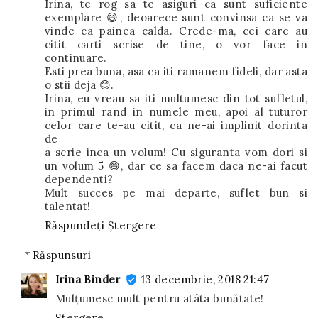
Irina, te rog sa te asiguri ca sunt suficiente
exemplare 😄, deoarece sunt convinsa ca se va
vinde ca painea calda. Crede-ma, cei care au
citit carti scrise de tine, o vor face in
continuare.
Esti prea buna, asa ca iti ramanem fideli, dar asta
o stii deja 😊.
Irina, eu vreau sa iti multumesc din tot sufletul,
in primul rand in numele meu, apoi al tuturor
celor care te-au citit, ca ne-ai implinit dorinta
de
a scrie inca un volum! Cu siguranta vom dori si
un volum 5 😄, dar ce sa facem daca ne-ai facut
dependenti?
Mult succes pe mai departe, suflet bun si
talentat!
Răspundeți
Ștergere
Răspunsuri
Irina Binder
13 decembrie, 2018 21:47
Mulțumesc mult pentru atâta bunătate!
Ștergere