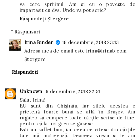
va cere sprijinul. Am si eu o poveste de
impartasit cu dvs. Unde va pot scrie?
Răspundeți
Ștergere
Răspunsuri
Irina Binder
16 decembrie, 2018 23:13
Adresa mea de email este irina@irinab.com
Ștergere
Răspundeți
Unknown
16 decembrie, 2018 22:51
Salut Irina!
EU sunt din Chişinău, iar zilele acestea o
prietenă foarte bună se află în Braşov. Am
rugat-o să cumpere toate cărțile scrise de tine,
pentru că la noi greu se gasesc.
Eşti un suflet bun, iar ceea ce citesc din cărțile
tale mă motivează. Deaceea vreau si le am