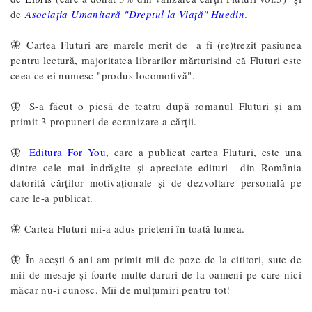
de
Asociaţia Umanitară "Dreptul la Viaţă" Huedin
.
🦋 Cartea Fluturi are marele merit de a fi (re)trezit pasiunea
pentru lectură, majoritatea librarilor mărturisind că Fluturi este
ceea ce ei numesc "produs locomotivă".
🦋 S-a făcut o piesă de teatru după romanul Fluturi și am
primit 3 propuneri de ecranizare a cărții.
🦋
Editura For You
, care a publicat cartea Fluturi, este una
dintre cele mai îndrăgite și apreciate edituri din România
datorită cărților motivaționale și de dezvoltare personală pe
care le-a publicat.
🦋 Cartea Fluturi mi-a adus prieteni în toată lumea.
🦋 În acești 6 ani am primit mii de poze de la cititori, sute de
mii de mesaje și foarte multe daruri de la oameni pe care nici
măcar nu-i cunosc. Mii de mulțumiri pentru tot!