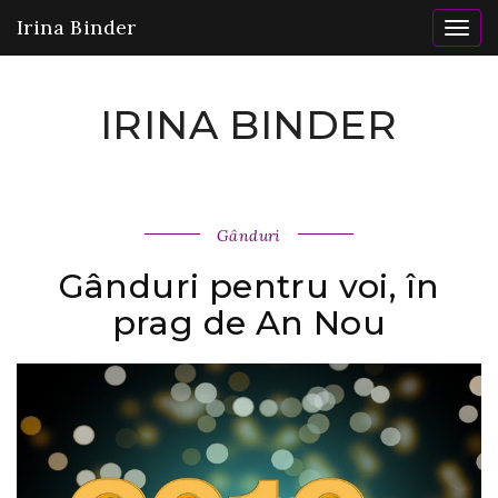
Irina Binder
Togg
navig
IRINA BINDER
Gânduri
Gânduri pentru voi, în
prag de An Nou