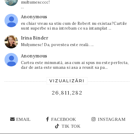
multumescccc!
...
Anonymous
eu chiar vreau sa stiu cum de Robert nu existaa?Cartile
sunt superbe si ma intrebam ce sa intamplat ...
Irina Binder
Mulțumesc! Da, povestea este reală. ...
Anonymous
Cartea este minunată, asa cum ai spus nu este perfecta,
dar de asta este umana si asa a reusit sa pa...
VIZUALIZĂRI
26,811,282
EMAIL
FACEBOOK
INSTAGRAM
TIK TOK