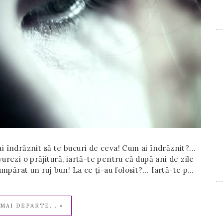
i îndrăznit să te bucuri de ceva! Cum ai îndrăznit?...
vurezi o prăjitură, iartă-te pentru că după ani de zile
cumpărat un ruj bun! La ce ți-au folosit?... Iartă-te p…
MAI DEPARTE... »