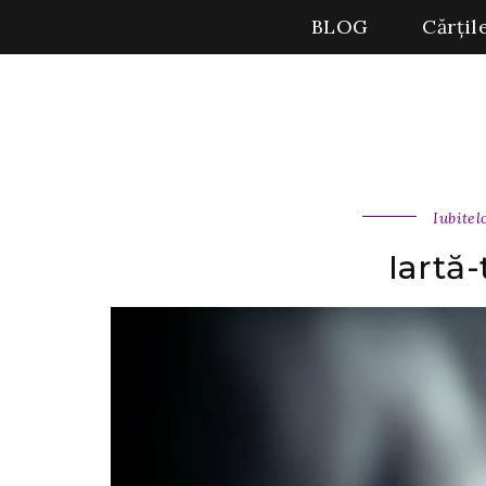
BLOG
Cărțil
Iubitel
Iartă