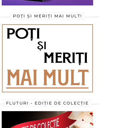
POȚI ȘI MERIȚI MAI MULT!
FLUTURI - EDIȚIE DE COLECȚIE