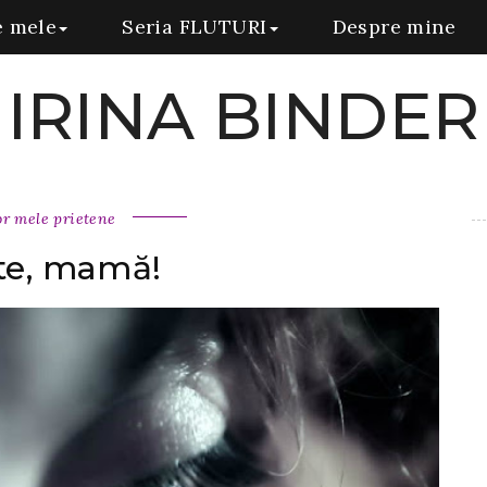
e mele
Seria FLUTURI
Despre mine
IRINA BINDER
or mele prietene
-te, mamă!