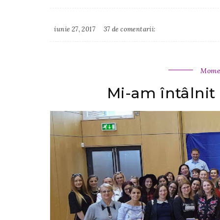
iunie 27, 2017
37 de comentarii:
Irina
Binder
Momen
Mi-am întâlnit 