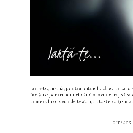
Iartă-te, mamă, pentru puținele clipe în care a
Iartă-te pentru atunci când ai avut curaj să sa
ai mers la o piesă de teatru, iartă-te că ți-ai 
CITEȘTE 