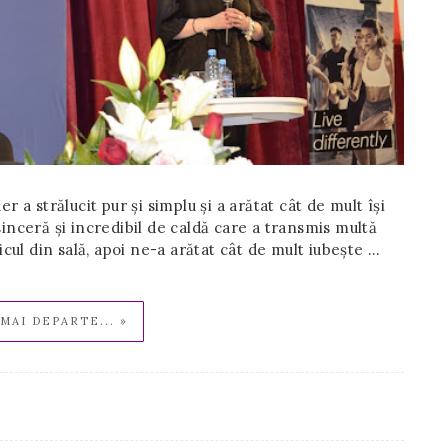
r a strălucit pur și simplu și a arătat cât de mult își
sinceră și incredibil de caldă care a transmis multă
icul din sală, apoi ne-a arătat cât de mult iubește …
MAI DEPARTE... »