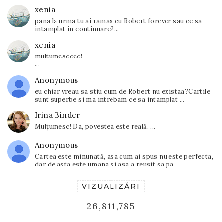
xenia
pana la urma tu ai ramas cu Robert forever sau ce sa
intamplat in continuare?...
xenia
multumescccc!
...
Anonymous
eu chiar vreau sa stiu cum de Robert nu existaa?Cartile
sunt superbe si ma intrebam ce sa intamplat ...
Irina Binder
Mulțumesc! Da, povestea este reală. ...
Anonymous
Cartea este minunată, asa cum ai spus nu este perfecta,
dar de asta este umana si asa a reusit sa pa...
VIZUALIZĂRI
26,811,785