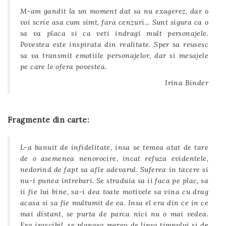
M-am gandit la un moment dat sa nu exagerez, dar o
voi scrie asa cum simt, fara cenzuri... Sunt sigura ca o
sa va placa si ca veti indragi mult personajele.
Povestea este inspirata din realitate. Sper sa reusesc
sa va transmit emotiile personajelor, dar si mesajele
pe care le ofera povestea.
Irina Binder
Fragmente din carte:
L-a banuit de infidelitate, insa se temea atat de tare
de o asemenea nenorocire, incat refuza evidentele,
nedorind de fapt sa afle adevarul. Suferea in tacere si
nu-i punea intrebari. Se straduia sa ii faca pe plac, sa
ii fie lui bine, sa-i dea toate motivele sa vina cu drag
acasa si sa fie multumit de ea. Insa el era din ce in ce
mai distant, se purta de parca nici nu o mai vedea.
Era irascibil, se plangea mereu de lipsa timpului si de