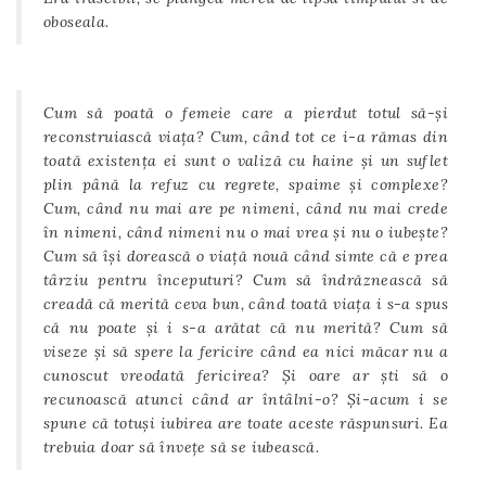
oboseala.
Cum să poată o femeie care a pierdut totul să-și
reconstruiască viața? Cum, când tot ce i-a rămas din
toată existența ei sunt o valiză cu haine și un suflet
plin până la refuz cu regrete, spaime și complexe?
Cum, când nu mai are pe nimeni, când nu mai crede
în nimeni, când nimeni nu o mai vrea și nu o iubește?
Cum să își dorească o viață nouă când simte că e prea
târziu pentru începuturi? Cum să îndrăznească să
creadă că merită ceva bun, când toată viața i s-a spus
că nu poate și i s-a arătat că nu merită? Cum să
viseze și să spere la fericire când ea nici măcar nu a
cunoscut vreodată fericirea? Și oare ar ști să o
recunoască atunci când ar întâlni-o? Și-acum i se
spune că totuși iubirea are toate aceste răspunsuri. Ea
trebuia doar să învețe să se iubească.