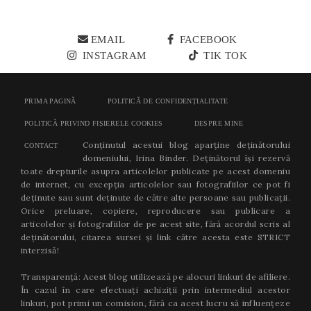
EMAIL
FACEBOOK
INSTAGRAM
TIK TOK
PRIMA PAGINĂ
POLITICĂ DE CONFIDENȚIALITATE
POLITICĂ PRIVIND FIȘIERELE COOKIES
DESPRE MINE
Conținutul acestui blog aparține deținătorului
CONTACT
domeniului, Irina Binder. Deținătorul își rezervă
toate drepturile asupra articolelor publicate pe acest domeniu
de internet, cu excepția articolelor sau fotografiilor ce pot fi
deținute sau sunt deținute de către alte persoane sau publicații.
Orice preluare, copiere, reproducere sau publicare a
articolelor și fotografiilor de pe acest site, fără acordul scris al
deținătorului, citarea sursei și link către acesta este STRICT
interzisă!
Transparență: Acest blog utilizează pe alocuri linkuri de afiliere.
În cazul în care efectuați achiziții prin intermediul acestor
linkuri, pot primi un comision, fără ca acest lucru să influențeze