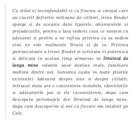
Cu stilul ei inconfundabil si cu finetea si curajul care
au cucerit definitiv milioane de cititori, Irina Binder
sparge si de aceasta data tiparele, obisnuintele si
prejudecatile, pentru a lasa vederii ceea ce suntem cu
adevarat si pentru a ne rafina privirea ca sa vedem
cine ne este realmente Strain si de ce. Privirea
patrunzatoare a Irinei Binder si scriitura ei puternica
si delicata in acelasi timp urmaresc in
Strainul de
langa mine
volutele unor destine reale, familiare
multora dintre noi. Autoarea cauta in toate pliurile
existentei Adevarul despre sine si despre ceilalti.
Intrucat viata are o consistenta instabila, identitatile
si adevarurile par si ele inconsistente, dupa cum
descopera personajele din Strainul de langa mine,
dupa cum descoperim si noi cu fiecare om intalnit pe
Cale.