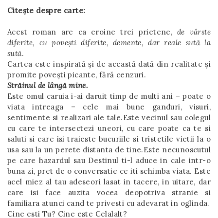
Citește despre carte:
Acest roman are ca eroine trei prietene,
de vârste
diferite, cu povești diferite, demente, dar reale sută la
sută
.
Cartea este inspirată și de această dată din realitate și
promite povești picante, fără cenzuri.
Străinul de lângă mine.
Este omul caruia i-ai daruit timp de multi ani – poate o
viata intreaga – cele mai bune ganduri, visuri,
sentimente si realizari ale tale.Este vecinul sau colegul
cu care te intersectezi uneori, cu care poate ca te si
saluti si care isi traieste bucuriile si tristetile vietii la o
usa sau la un perete distanta de tine.Este necunoscutul
pe care hazardul sau Destinul ti-l aduce in cale intr-o
buna zi, pret de o conversatie ce iti schimba viata. Este
acel miez al tau adeseori lasat in tacere, in uitare, dar
care isi face auzita vocea deopotriva stranie si
familiara atunci cand te privesti cu adevarat in oglinda.
Cine esti Tu? Cine este Celalalt?