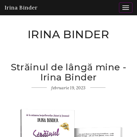
Irina Binder
Togg
navig
IRINA BINDER
Străinul de lângă mine -
Irina Binder
februarie 19, 2023