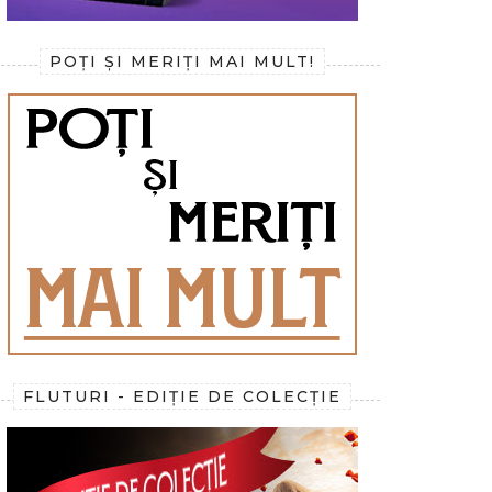
POȚI ȘI MERIȚI MAI MULT!
FLUTURI - EDIȚIE DE COLECȚIE