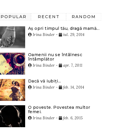
POPULAR
RECENT
RANDOM
Aș opri timpul tău, dragă mamă...
Irina Binder
-
iul. 29, 2014
Oamenii nu se întâlnesc
întâmplător
Irina Binder
-
apr. 7, 2011
Dacă vă iubiți...
Irina Binder
-
feb. 14, 2014
O poveste. Povestea multor
femei.
Irina Binder
-
feb. 6, 2015