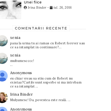
Unei fiice
Irina Binder
-
iul. 26, 2016
COMENTARII RECENTE
xenia
pana la urma tu ai ramas cu Robert forever sau
ce sa intamplat in continuare?...
xenia
multumescccc!
...
Anonymous
eu chiar vreau sa stiu cum de Robert nu
existaa?Cartile sunt superbe si ma intrebam
ce sa intamplat ...
Irina Binder
Mulțumesc! Da, povestea este reală. ...
Anonymous