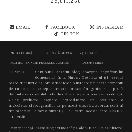
26,811,238
EMAIL
FACEBOOK
INSTAGRAM
TIK TOK
PRIMA PAGINĂ
POLITICĂ DE CONFIDENȚIALITATE
POLITICĂ PRIVIND FIȘIERELE COOKIES
DESPRE MINE
Conținutul acestui blog aparține deținătorului
CONTACT
domeniului, Irina Binder. Deținătorul își rezervă
toate drepturile asupra articolelor publicate pe acest domeniu
de internet, cu excepția articolelor sau fotografiilor ce pot fi
deținute sau sunt deținute de către alte persoane sau publicații.
Orice preluare, copiere, reproducere sau publicare a
articolelor și fotografiilor de pe acest site, fără acordul scris al
deținătorului, citarea sursei și link către acesta este STRICT
interzisă!
Transparență: Acest blog utilizează pe alocuri linkuri de afiliere.