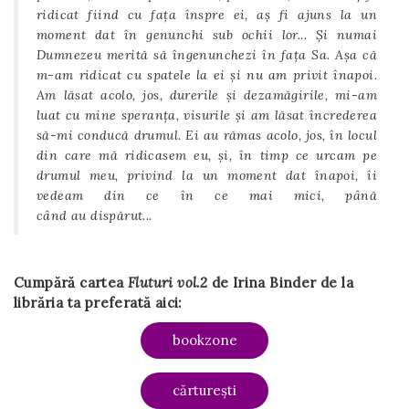
ridicat fiind cu fața înspre ei, aș fi ajuns la un
moment dat în genunchi sub ochii lor... Și numai
Dumnezeu merită să îngenunchezi în fața Sa. Așa că
m-am ridicat cu spatele la ei și nu am privit înapoi.
Am lăsat acolo, jos, durerile și dezamăgirile, mi-am
luat cu mine speranța, visurile și am lăsat încrederea
să-mi conducă drumul. Ei au rămas acolo, jos, în locul
din care mă ridicasem eu, și, în timp ce urcam pe
drumul meu, privind la un moment dat înapoi, îi
vedeam din ce în ce mai mici, până
când au dispărut...
Cumpără cartea
Fluturi vol.2
de Irina Binder de la
librăria ta preferată aici:
bookzone
cărturești