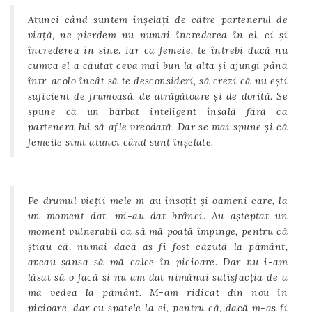
Atunci când suntem înșelați de către partenerul de
viață, ne pierdem nu numai încrederea în el, ci și
încrederea în sine. Iar ca femeie, te întrebi dacă nu
cumva el a căutat ceva mai bun la alta și ajungi până
într-acolo încât să te desconsideri, să crezi că nu ești
suficient de frumoasă, de atrăgătoare și de dorită. Se
spune că un bărbat inteligent înșală fără ca
partenera lui să afle vreodată. Dar se mai spune și că
femeile simt atunci când sunt înșelate.
Pe drumul vieții mele m-au însoțit și oameni care, la
un moment dat, mi-au dat brânci. Au așteptat un
moment vulnerabil ca să mă poată împinge, pentru că
știau că, numai dacă aș fi fost căzută la pământ,
aveau șansa să mă calce în picioare. Dar nu i-am
lăsat să o facă și nu am dat nimănui satisfacția de a
mă vedea la pământ. M-am ridicat din nou în
picioare, dar cu spatele la ei, pentru că, dacă m-aș fi