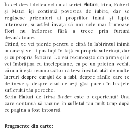
În cel de-al doilea volum al seriei
Fluturi
, Irina, Robert
și Matei își continuă povestea de iubire, dar se
regăsesc prizonieri ai propriilor inimi și lupte
interioare, și astfel învață că nici cele mai frumoase
flori nu înfloresc fără a trece prin furtuni
devastatoare.
Citind, te vei pierde pentru o clipă în labirintul inimii
umane și vei fi pus față în față cu propria suferință, dar
și cu propria fericire. Le vei recunoaște din prima și le
vei îmbrățișa cu înțelepciune, ca pe un prieten vechi,
căruia îi ești recunoscător că te-a învățat atât de multe
lucruri despre curajul de a iubi, despre rănile care te
definesc și despre visul de a-ți găsi pacea în brațele
sufletului tău pereche.
Seria
Fluturi
de
Irina Binder
este o experiență! Una
care continuă să răsune în sufletul tău mult timp după
ce pagina a fost întoarsă.
Fragmente din carte: