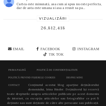
Cartea este minunată, asa cum ai spus nu este perfecta,
dar de asta este umana si asa a reusit sa pa...
VIZUALIZĂRI
26,812,418
EMAIL
FACEBOOK
INSTAGRAM
TIK TOK
PRIMA PAGINĂ
POLITICĂ DE CONFIDENȚIALITATE
POLITICĂ PRIVIND FIȘIERELE COOKIES
DESPRE MINE
Conținutul acestui blog aparține deținătorului
CONTACT
domeniului, Irina Binder. Deținătorul își rezervă
toate drepturile asupra articolelor publicate pe acest domeniu
de internet, cu excepția articolelor sau fotografiilor ce pot fi
deținute sau sunt deținute de către alte persoane sau publicații.