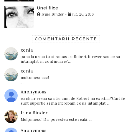
Unei fiice
Irina Binder
-
iul. 26, 2016
COMENTARII RECENTE
xenia
pana la urma tu ai ramas cu Robert forever sau ce sa
intamplat in continuare?...
xenia
multumescccc!
...
Anonymous
eu chiar vreau sa stiu cum de Robert nu existaa?Cartile
sunt superbe si ma intrebam ce sa intamplat ...
Irina Binder
Mulțumesc! Da, povestea este reală. ...
Anonymous