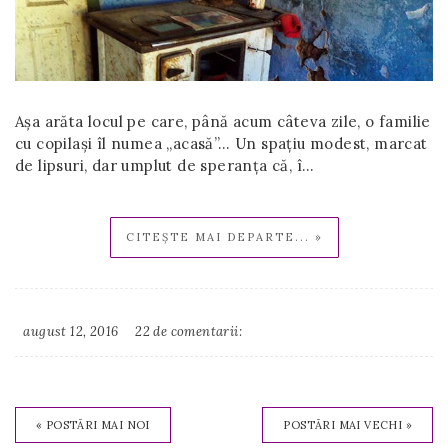
Așa arăta locul pe care, până acum câteva zile, o familie
cu copilași îl numea „acasă”… Un spațiu modest, marcat
de lipsuri, dar umplut de speranța că, î…
CITEȘTE MAI DEPARTE... »
august 12, 2016
22 de comentarii:
Irina
Binder
« POSTĂRI MAI NOI
POSTĂRI MAI VECHI »