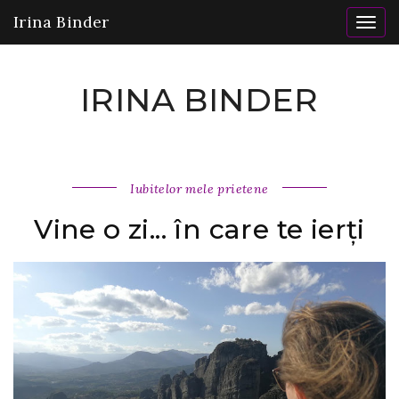
Irina Binder
Togg
navig
IRINA BINDER
Iubitelor mele prietene
Vine o zi... în care te ierți