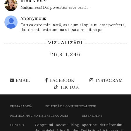
Irina Binder
Mulțumesc! Da, povestea este reală. ...
Anonymous
Cartea este minunată, asa cum ai spus nu este perfecta,
dar de asta este umana si asa a reusit sa pa...
VIZUALIZĂRI
26,811,246
EMAIL
FACEBOOK
INSTAGRAM
TIK TOK
PRIMA PAGINĂ
POLITICĂ DE CONFIDENȚIALITATE
POLITICĂ PRIVIND FIȘIERELE COOKIES
DESPRE MINE
Conținutul acestui blog aparține deținătorului
CONTACT
domeniului, Irina Binder. Deținătorul își rezervă