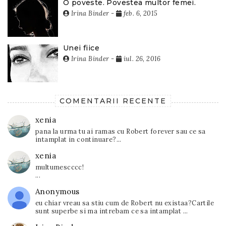
O poveste. Povestea multor femei.
Irina Binder
-
feb. 6, 2015
Unei fiice
Irina Binder
-
iul. 26, 2016
COMENTARII RECENTE
xenia
pana la urma tu ai ramas cu Robert forever sau ce sa
intamplat in continuare?...
xenia
multumescccc!
...
Anonymous
eu chiar vreau sa stiu cum de Robert nu existaa?Cartile
sunt superbe si ma intrebam ce sa intamplat ...