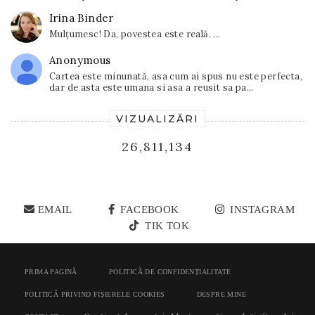
Irina Binder
Mulțumesc! Da, povestea este reală. ...
Anonymous
Cartea este minunată, asa cum ai spus nu este perfecta,
dar de asta este umana si asa a reusit sa pa...
VIZUALIZĂRI
26,811,134
EMAIL
FACEBOOK
INSTAGRAM
TIK TOK
PRIMA PAGINĂ
POLITICĂ DE CONFIDENȚIALITATE
POLITICĂ PRIVIND FIȘIERELE COOKIES
DESPRE MINE