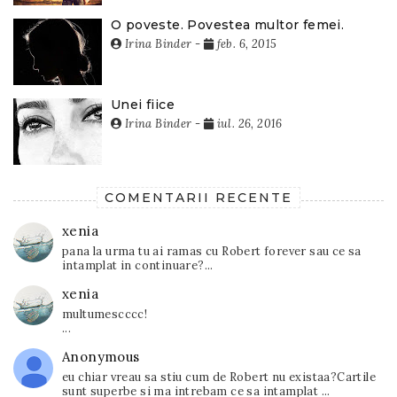
O poveste. Povestea multor femei.
Irina Binder
-
feb. 6, 2015
Unei fiice
Irina Binder
-
iul. 26, 2016
COMENTARII RECENTE
xenia
pana la urma tu ai ramas cu Robert forever sau ce sa
intamplat in continuare?...
xenia
multumescccc!
...
Anonymous
eu chiar vreau sa stiu cum de Robert nu existaa?Cartile
sunt superbe si ma intrebam ce sa intamplat ...