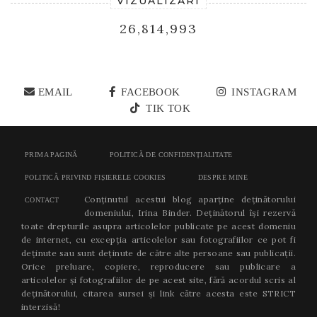
VIZUALIZĂRI
26,814,993
EMAIL
FACEBOOK
INSTAGRAM
TIK TOK
PRIMA PAGINĂ
POLITICĂ DE CONFIDENȚIALITATE
POLITICĂ PRIVIND FIȘIERELE COOKIES
DESPRE MINE
Conținutul acestui blog aparține deținătorului
CONTACT
domeniului, Irina Binder. Deținătorul își rezervă
toate drepturile asupra articolelor publicate pe acest domeniu
de internet, cu excepția articolelor sau fotografiilor ce pot fi
deținute sau sunt deținute de către alte persoane sau publicații.
Orice preluare, copiere, reproducere sau publicare a
articolelor și fotografiilor de pe acest site, fără acordul scris al
deținătorului, citarea sursei și link către acesta este STRICT
interzisă!