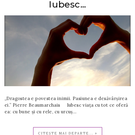
Iubesc...
„Dragostea e povestea inimii. Pasiunea e desăvârşirea
ei.” Pierre Beaumarchais Iubesc viața cu tot ce oferă
ea: cu bune și cu rele, cu urcuș…
CITEȘTE MAI DEPARTE... »