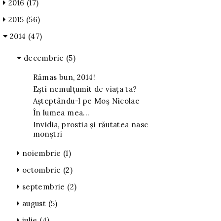
2016
(17)
2015
(56)
2014
(47)
decembrie
(5)
Rămas bun, 2014!
Ești nemulțumit de viața ta?
Așteptându-l pe Moș Nicolae
În lumea mea...
Invidia, prostia şi răutatea nasc
monştri
noiembrie
(1)
octombrie
(2)
septembrie
(2)
august
(5)
iulie
(4)