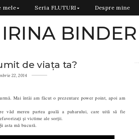
e mele
Seria FLUTURI
Despre mine
IRINA BINDER
mit de viața ta?
mbrie 22, 2014
n urmă. Mai întâi am făcut o prezentare power point, apoi am
e văd mereu partea goală a paharului, care uită să fie
avorizați și victime ale sorții.
 Și asta mă bucură.