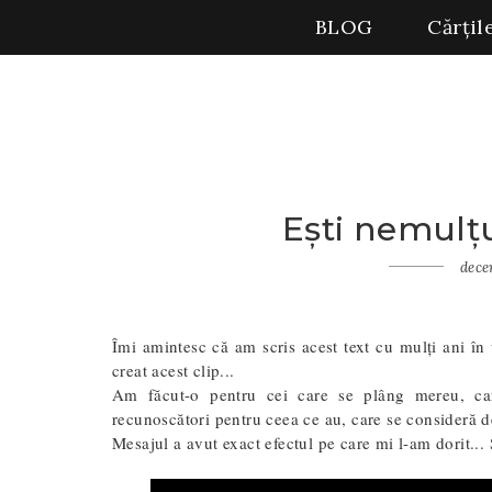
BLOG
Cărțil
Ești nemulțu
Home
Gânduri
dece
Ești
nemulțumit
de viața ta?
Îmi amintesc că am scris acest text cu mulți ani î
creat acest clip...
Am făcut-o pentru cei care se plâng mereu, car
recunoscători pentru ceea ce au, care se consideră def
Mesajul a avut exact efectul pe care mi l-am dorit...