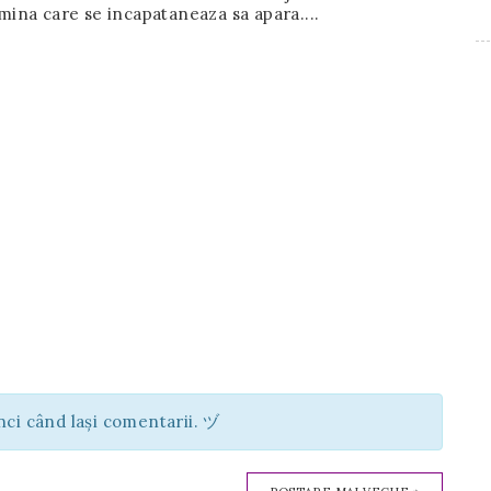
lumina care se incapataneaza sa apara....
unci când lași comentarii. ヅ