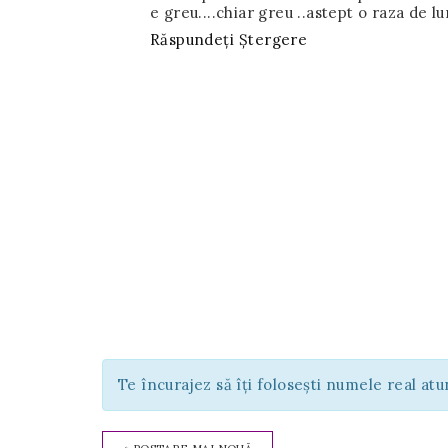
e greu....chiar greu ..astept o raza de 
Răspundeți
Ștergere
Te încurajez să îți folosești numele real at