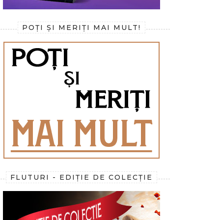
POȚI ȘI MERIȚI MAI MULT!
FLUTURI - EDIȚIE DE COLECȚIE