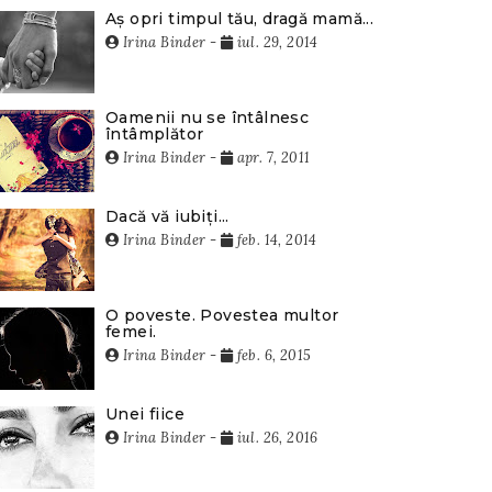
Aș opri timpul tău, dragă mamă...
Irina Binder
-
iul. 29, 2014
Oamenii nu se întâlnesc
întâmplător
Irina Binder
-
apr. 7, 2011
Dacă vă iubiți...
Irina Binder
-
feb. 14, 2014
O poveste. Povestea multor
femei.
Irina Binder
-
feb. 6, 2015
Unei fiice
Irina Binder
-
iul. 26, 2016