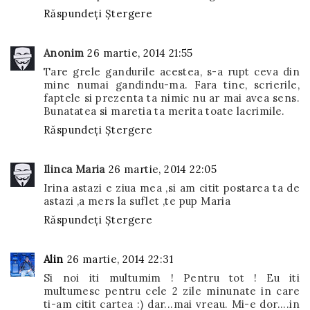
Răspundeți
Ștergere
Anonim
26 martie, 2014 21:55
Tare grele gandurile acestea, s-a rupt ceva din
mine numai gandindu-ma. Fara tine, scrierile,
faptele si prezenta ta nimic nu ar mai avea sens.
Bunatatea si maretia ta merita toate lacrimile.
Răspundeți
Ștergere
Ilinca Maria
26 martie, 2014 22:05
Irina astazi e ziua mea ,si am citit postarea ta de
astazi ,a mers la suflet ,te pup Maria
Răspundeți
Ștergere
Alin
26 martie, 2014 22:31
Si noi iti multumim ! Pentru tot ! Eu iti
multumesc pentru cele 2 zile minunate in care
ti-am citit cartea :) dar...mai vreau. Mi-e dor....in