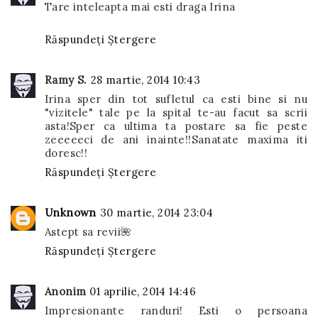
Tare inteleapta mai esti draga Irina
Răspundeți
Ștergere
Ramy S.
28 martie, 2014 10:43
Irina sper din tot sufletul ca esti bine si nu
"vizitele" tale pe la spital te-au facut sa scrii
asta!Sper ca ultima ta postare sa fie peste
zeeeeeci de ani inainte!!Sanatate maxima iti
doresc!!
Răspundeți
Ștergere
Unknown
30 martie, 2014 23:04
Astept sa revii🌺
Răspundeți
Ștergere
Anonim
01 aprilie, 2014 14:46
Impresionante randuri! Esti o persoana