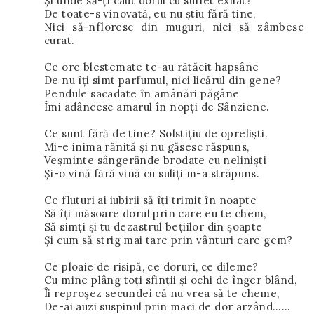
Și unde să-ți caut dorul cu suflet exilat?
De toate-s vinovată, eu nu știu fără tine,
Nici să-nfloresc din muguri, nici să zâmbesc
curat.
Ce ore blestemate te-au rătăcit hapsâne
De nu îți simt parfumul, nici licărul din gene?
Pendule sacadate în amânări păgâne
Îmi adâncesc amarul în nopți de Sânziene.
Ce sunt fără de tine? Solstițiu de opreliști.
Mi-e inima rănită și nu găsesc răspuns,
Veșminte sângerânde brodate cu neliniști
Și-o vină fără vină cu suliți m-a străpuns.
Ce fluturi ai iubirii să îți trimit în noapte
Să îți măsoare dorul prin care eu te chem,
Să simți și tu dezastrul bețiilor din șoapte
Și cum să strig mai tare prin vânturi care gem?
Ce ploaie de risipă, ce doruri, ce dileme?
Cu mine plâng toți sfinții și ochi de înger blând,
Îi reproșez secundei că nu vrea să te cheme,
De-ai auzi suspinul prin maci de dor arzând……