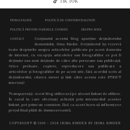
TIK TOK
PRIMA PAGINĂ
POLITICĂ DE CONFIDENȚIALITATE
POLITICĂ PRIVIND FIȘIERELE COOKIES
DESPRE MINE
Conținutul acestui blog aparține deținătorului
CONTACT
domeniului, Irina Binder. Deținătorul își rezervă
toate drepturile asupra articolelor publicate pe acest domeniu
de internet, cu excepția articolelor sau fotografiilor ce pot fi
deținute sau sunt deținute de către alte persoane sau publicații.
Orice preluare, copiere, reproducere sau publicare a
articolelor și fotografiilor de pe acest site, fără acordul scris al
deținătorului, citarea sursei și link către acesta este STRICT
interzisă!
Transparență: Acest blog utilizează pe alocuri linkuri de afiliere.
În cazul în care efectuați achiziții prin intermediul acestor
linkuri, pot primi un comision, fără ca acest lucru să influențeze
prețul final plătit de dumneavoastră.
COPYRIGHT © 2010 -
2026
IRINA BINDER BY IRINA BINDER