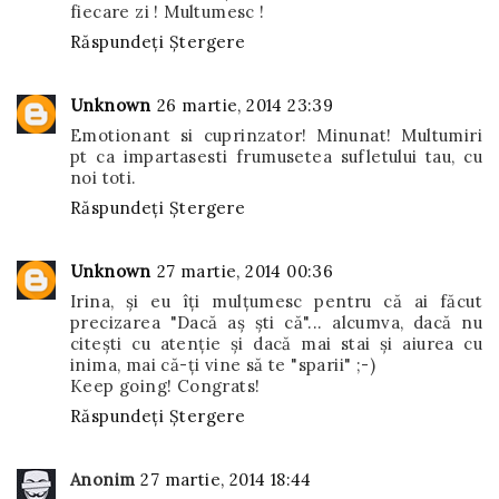
fiecare zi ! Multumesc !
Răspundeți
Ștergere
Unknown
26 martie, 2014 23:39
Emotionant si cuprinzator! Minunat! Multumiri
pt ca impartasesti frumusetea sufletului tau, cu
noi toti.
Răspundeți
Ștergere
Unknown
27 martie, 2014 00:36
Irina, şi eu îţi mulţumesc pentru că ai făcut
precizarea "Dacă aş şti că"... alcumva, dacă nu
citeşti cu atenţie şi dacă mai stai şi aiurea cu
inima, mai că-ţi vine să te "sparii" ;-)
Keep going! Congrats!
Răspundeți
Ștergere
Anonim
27 martie, 2014 18:44