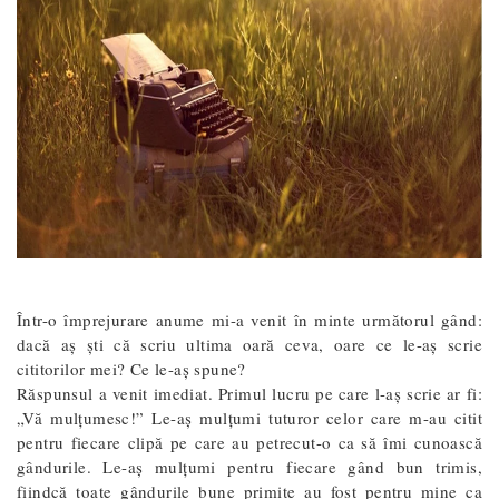
Într-o împrejurare anume mi-a venit în minte următorul gând:
dacă aş şti că scriu ultima oară ceva, oare ce le-aş scrie
cititorilor mei? Ce le-aş spune?
Răspunsul a venit imediat. Primul lucru pe care l-aş scrie ar fi:
„Vă mulţumesc!” Le-aş mulţumi tuturor celor care m-au citit
pentru fiecare clipă pe care au petrecut-o ca să îmi cunoască
gândurile. Le-aş mulţumi pentru fiecare gând bun trimis,
fiindcă toate gândurile bune primite au fost pentru mine ca