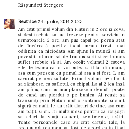
Răspundeți
Ștergere
Beatrice
24 aprilie, 2014 23:23
Am citit primul volum din Fluturi in 2 ore si ceva,
si desi trebuia sa ma trezesc pentru serviciu in
urmatoarele 2 ore, am pus capul pe perna atat
de încărcată pozitiv incat m-am trezit mai
odihnita ca niciodata..Am ajuns la muncă si am
povestit tuturor cat de frumos scrii si ce frumos
suflet trebuie să ai. Am ocolit volumul 2 cateva
zile de teama ca nu voi putea sa il las din mana,
asa cum patisem cu primul..si asa a si fost. L-am
savurat pe nerăsuflate. Primul volum m-a facut
sa zâmbesc, cu sufletul, cu chipul..La al 2 lea însă
am plâns, cum nu mai plansesem demult, poate
de cand am pierdut-o pe bunica. Ai reusit sa
transmiți prin Fluturi multe sentimente si sunt
sigură ca multi le-au trăit alaturi de tine, asa cum
am pățit si eu. Iti multumesc pentru ca reușești
sa aduci la viață oameni, sentimente, trăiri.
Toate persoanele care au citit cărțile tale, la
recomandarea mea, au fost de acord ca in final