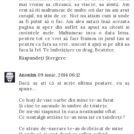
mai vroiau sa citească, sa viseze, sa simtă. Am
vrut să iti multumesc de multe ori dar nu am avut
curajul, nu stiu de ce. Nici nu stiam cum si unde
as fi putut să o fac. Am ales astazi însă aceasta
pagina si sper din suflet sa apuci sa citesti si
cuvintele mele. Multumesc inca o data Irina,
pentru tot ce vrei să faci frumos in jurul tau si
pentru ca fara sa vrei , uneori ii ajuți si pe altii sa
faca la fel. Te îmbrățișez cu drag, Beatrice.
Răspundeți
Ștergere
Anonim
09 iunie, 2014 06:12
Dacă aș ști că ai scrie ultima postare, eu aș
spune...
Ce hoți de vise oarbe din mine te-au furat
Și cine te ascunde în umbre de tristețe,
De nu-mi răspunzi în oaza nestinsului oftat
Ce nostalgii străine te-au nins iar cu tandrețe?
Ce straie de-nserare te-au dezbrăcat de mine