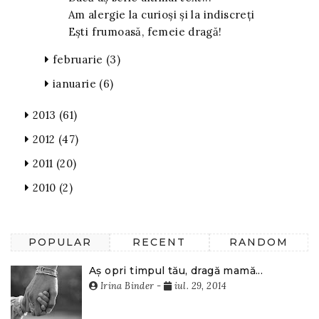
Am alergie la curioși și la indiscreți
Ești frumoasă, femeie dragă!
februarie
(3)
ianuarie
(6)
2013
(61)
2012
(47)
2011
(20)
2010
(2)
POPULAR
RECENT
RANDOM
Aș opri timpul tău, dragă mamă...
Irina Binder
-
iul. 29, 2014