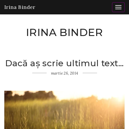
Irina Binder
Togg
navig
IRINA BINDER
Dacă aș scrie ultimul text...
Home
Insomnii
martie 26, 2014
Dacă
aș scrie
ultimul
text...