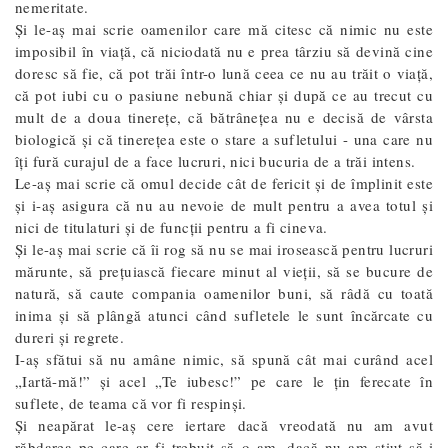
nemeritate.
Şi le-aş mai scrie oamenilor care mă citesc că nimic nu este
imposibil în viaţă, că niciodată nu e prea târziu să devină cine
doresc să fie, că pot trăi într-o lună ceea ce nu au trăit o viaţă,
că pot iubi cu o pasiune nebună chiar şi după ce au trecut cu
mult de a doua tinereţe, că bătrâneţea nu e decisă de vârsta
biologică şi că tinereţea este o stare a sufletului - una care nu
îţi fură curajul de a face lucruri, nici bucuria de a trăi intens.
Le-aş mai scrie că omul decide cât de fericit şi de împlinit este
şi i-aş asigura că nu au nevoie de mult pentru a avea totul şi
nici de titulaturi şi de funcţii pentru a fi cineva.
Şi le-aş mai scrie că îi rog să nu se mai irosească pentru lucruri
mărunte, să preţuiască fiecare minut al vieţii, să se bucure de
natură, să caute compania oamenilor buni, să râdă cu toată
inima şi să plângă atunci când sufletele le sunt încărcate cu
dureri şi regrete.
I-aş sfătui să nu amâne nimic, să spună cât mai curând acel
„Iartă-mă!” și acel „Te iubesc!” pe care le țin ferecate în
suflete, de teama că vor fi respinși.
Și neapărat le-aș cere iertare dacă vreodată nu am avut
răbdarea pe care ar fi trebuit să o am, dacă nu am știut să-i