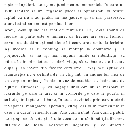
nişte mângâieri. Le-aş mulţumi pentru momentele în care au
avut răbdare să îmi regăsesc pacea şi optimismul și pentru
faptul că nu s-au grăbit să mă judece și să mă părăsească
atunci când nu am fost pe placul lor.
Apoi, le-aş spune cât sunt de minunaţi. Da, le-aş aminti că
fiecare în parte este o minune, că fiecare are ceva frumos,
ceva unic de dăruit și mai ales că fiecare are dreptul la fericire!
Aş încerca să îi conving să renunţe la complexe şi la
prejudecăţi, să nu îşi mai impună limite şi interdicţii, să
trăiască din plin tot ce le oferă viaţa, să se bucure de fiecare
clipă şi să înveţe din fiecare deziluzie. Le-aş mai spune că
frumuseţea nu e definită de un chip într-un anume fel, nici de
un corp armonios şi în niciun caz de machiaj, de haine sau de
bijuterii frumoase. Şi că bogăţia unui om nu se măsoară în
lucrurile pe care le are, ci în comorile pe care le poartă în
suflet şi în faptele lui bune, în toate cuvintele prin care a oferit
învăţătură, mângâiere, speranţă, curaj, dar şi în momentele în
care s-a dăruit semenilor lui. Aşa cum a ştiut. Aşa cum a putut.
Le-aș spune să ierte și să uite ceea ce i-a rănit, să își elibereze
sufletele de toată încărcătura negativă și de durerile