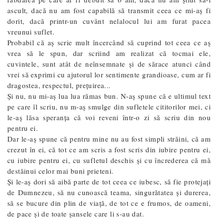
ascult, dacă nu am fost capabilă să transmit ceea ce mi-aș fi
dorit, dacă printr-un cuvânt nelalocul lui am furat pacea
vreunui suflet.
Probabil că aş scrie mult încercând să cuprind tot ceea ce aş
vrea să le spun, dar scriind am realizat că tocmai ele,
cuvintele, sunt atât de neînsemnate şi de sărace atunci când
vrei să exprimi cu ajutorul lor sentimente grandioase, cum ar fi
dragostea, respectul, preţuirea...
Şi nu, nu mi-aş lua lua rămas bun. N-aş spune că e ultimul text
pe care îl scriu, nu m-aş smulge din sufletele cititorilor mei, ci
le-aş lăsa speranţa că voi reveni într-o zi să scriu din nou
pentru ei.
Dar le-aş spune că pentru mine nu au fost simpli străini, că am
crezut în ei, că tot ce am scris a fost scris din iubire pentru ei,
cu iubire pentru ei, cu sufletul deschis și cu încrederea că mă
destăinui celor mai buni prieteni.
Şi le-aş dori să aibă parte de tot ceea ce iubesc, să fie protejaţi
de Dumnezeu, să nu cunoască teama, singurătatea şi durerea,
să se bucure din plin de viaţă, de tot ce e frumos, de oameni,
de pace şi de toate şansele care li s-au dat.