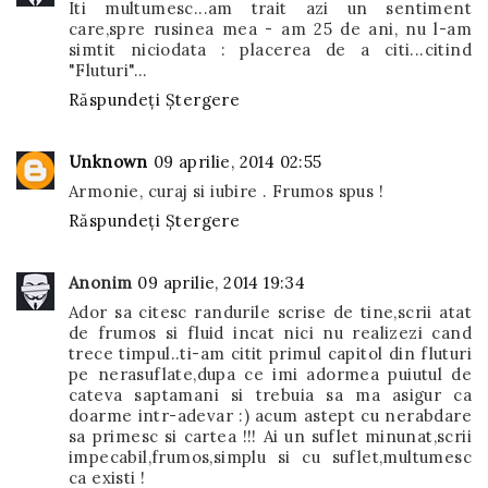
Iti multumesc...am trait azi un sentiment
care,spre rusinea mea - am 25 de ani, nu l-am
simtit niciodata : placerea de a citi...citind
"Fluturi"...
Răspundeți
Ștergere
Unknown
09 aprilie, 2014 02:55
Armonie, curaj si iubire . Frumos spus !
Răspundeți
Ștergere
Anonim
09 aprilie, 2014 19:34
Ador sa citesc randurile scrise de tine,scrii atat
de frumos si fluid incat nici nu realizezi cand
trece timpul..ti-am citit primul capitol din fluturi
pe nerasuflate,dupa ce imi adormea puiutul de
cateva saptamani si trebuia sa ma asigur ca
doarme intr-adevar :) acum astept cu nerabdare
sa primesc si cartea !!! Ai un suflet minunat,scrii
impecabil,frumos,simplu si cu suflet,multumesc
ca existi !