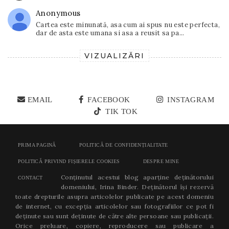
Anonymous
Cartea este minunată, asa cum ai spus nu este perfecta,
dar de asta este umana si asa a reusit sa pa...
VIZUALIZĂRI
EMAIL
FACEBOOK
INSTAGRAM
TIK TOK
PRIMA PAGINĂ
POLITICĂ DE CONFIDENȚIALITATE
POLITICĂ PRIVIND FIȘIERELE COOKIES
DESPRE MINE
Conținutul acestui blog aparține deținătorului
CONTACT
domeniului, Irina Binder. Deținătorul își rezervă
toate drepturile asupra articolelor publicate pe acest domeniu
de internet, cu excepția articolelor sau fotografiilor ce pot fi
deținute sau sunt deținute de către alte persoane sau publicații.
Orice preluare, copiere, reproducere sau publicare a