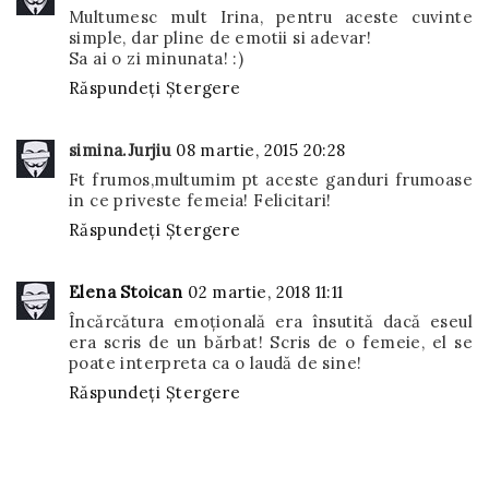
Multumesc mult Irina, pentru aceste cuvinte
simple, dar pline de emotii si adevar!
Sa ai o zi minunata! :)
Răspundeți
Ștergere
simina.Jurjiu
08 martie, 2015 20:28
Ft frumos,multumim pt aceste ganduri frumoase
in ce priveste femeia! Felicitari!
Răspundeți
Ștergere
Elena Stoican
02 martie, 2018 11:11
Încărcătura emoțională era însutită dacă eseul
era scris de un bărbat! Scris de o femeie, el se
poate interpreta ca o laudă de sine!
Răspundeți
Ștergere