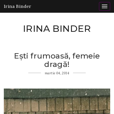
Irina Binder
Togg
navig
IRINA BINDER
Ești frumoasă, femeie
Home
dragă!
Insomnii
Ești
frumoasă,
martie 04, 2014
femeie
dragă!