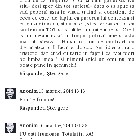
cred eu ca "importa" e ce si cum gandesti. Nu
stiu- desi sper din tot sufletul- daca o sa apuc sa
vad poporul asta in viata, traind si constient de
ceea ce este, de faptul ca parerea lui conteaza si
ca nu suntem eu, si eu, si eu, si ce vreau eu...ci ca
suntem un TOT si ca altfel nu putem reusi. Cred
ca nu m-am nasct in timpul potrivit mie si asta
ma intristeaza... Habar nu am ce contract cu
divinitatea oi fi facut si de ce... Am 50 si o mare
tristete, dar cred cu tarie in faptul ca "voi pieri
pe limba mea " si nimeni (nici un om) nu ma
poate pune in genunchi!
Răspundeți
Ștergere
Anonim
13 martie, 2014 13:13
Foarte frumos!
Răspundeți
Ștergere
Anonim
16 martie, 2014 04:38
TU esti frumoasa! Totului in tot!