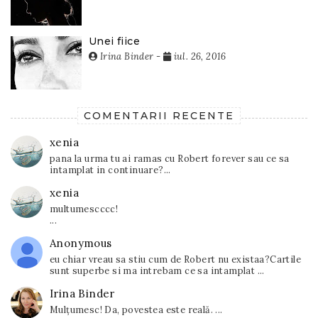
Unei fiice
Irina Binder
-
iul. 26, 2016
COMENTARII RECENTE
xenia
pana la urma tu ai ramas cu Robert forever sau ce sa
intamplat in continuare?...
xenia
multumescccc!
...
Anonymous
eu chiar vreau sa stiu cum de Robert nu existaa?Cartile
sunt superbe si ma intrebam ce sa intamplat ...
Irina Binder
Mulțumesc! Da, povestea este reală. ...