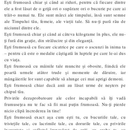
Eşti frumoasă chiar şi când ai riduri, pentru că fiecare dintre
ele a fost lăsat de o grijă ori o supărare ori o bucurie pe care ai
trăit-o numai tu. Ele sunt mărci ale timpului, însă sunt semne
ale Timpului tău, femeie, ale vieţii tale. Să nu-ţi pară rău de
niciunul dintre ele.
Eşti frumoasă chiar şi când ai câteva kilograme în plus, ele nu-
ţi fură din graţie, din strălucire şi din eleganţă.
Eşti frumoasă cu fiecare cicatrice pe care o ascunzi în inima ta
– pentru că este o medalie câştigată în luptele pe care le-ai dus
cu viaţa.
Eşti frumoasă cu mâinile tale muncite şi obosite, fiindcă ele
poartă urmele atâtor trude şi momente de dăruire, iar
mângâierile lor sunt capabile să alunge cei mai aprigi demoni.
Eşti frumoasă chiar dacă anii au lăsat urme de neşters pe
chipul tău.
Privirile dezaprobatoare ale celor incapabili să îţi vadă
frumuseţea nu te fac să fii mai puţin frumoasă. Nu-ți pierde
nicio clipă încrederea în tine!
Eşti frumoasă exact aşa cum eşti tu, cu bucuriile tale, cu
tristeţile tale, cu lacrimile tale, cu dorurile tale, cu privirile
încruntate şi sufletul împovărat de griji, cu graba ta, cu