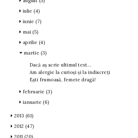
august
(5)
iulie
(4)
iunie
(7)
mai
(5)
aprilie
(4)
martie
(3)
Dacă aș scrie ultimul text...
Am alergie la curioși și la indiscreți
Ești frumoasă, femeie dragă!
februarie
(3)
ianuarie
(6)
2013
(61)
2012
(47)
2011
(20)