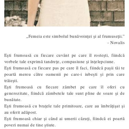
„Femeia este simbolul bunăvoinţei şi al frumuseţii.”
- Novalis
Eşti frumoasă cu fiecare cuvânt pe care îl rosteşti, fiindcă
vorbele tale exprimă tandreţe, compasiune și înţelepciune.
Eşti frumoasă cu fiecare pas pe care îl faci, fiindcă paşii tăi te
poartă mereu către oamenii pe care-i iubeşti şi prin care
trăieşti.
Eşti frumoasă cu fiecare zâmbet pe care îl oferi cu
generozitate, fiindcă zâmbetele tale sunt pline de soare şi de
bunătate.
Ești frumoasă cu brațele tale primitoare, care au îmbrăţişat şi
au oferit adăpost.
Eşti frumoasă chiar şi când ai umerii căzuţi, fiindcă ei poartă
poveri numai de tine ştiute.