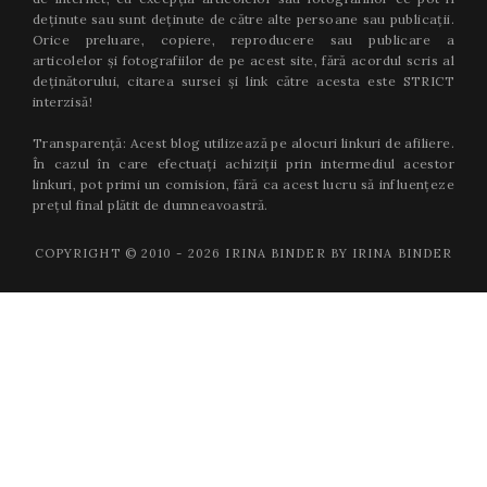
deținute sau sunt deținute de către alte persoane sau publicații.
Orice preluare, copiere, reproducere sau publicare a
articolelor și fotografiilor de pe acest site, fără acordul scris al
deținătorului, citarea sursei și link către acesta este STRICT
interzisă!
Transparență: Acest blog utilizează pe alocuri linkuri de afiliere.
În cazul în care efectuați achiziții prin intermediul acestor
linkuri, pot primi un comision, fără ca acest lucru să influențeze
prețul final plătit de dumneavoastră.
COPYRIGHT © 2010 -
2026
IRINA BINDER BY IRINA BINDER