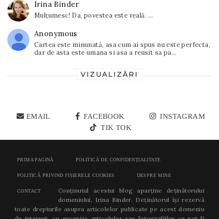
Irina Binder
Mulțumesc! Da, povestea este reală. ...
Anonymous
Cartea este minunată, asa cum ai spus nu este perfecta,
dar de asta este umana si asa a reusit sa pa...
VIZUALIZĂRI
EMAIL
FACEBOOK
INSTAGRAM
TIK TOK
PRIMA PAGINĂ
POLITICĂ DE CONFIDENȚIALITATE
POLITICĂ PRIVIND FIȘIERELE COOKIES
DESPRE MINE
Conținutul acestui blog aparține deținătorului
CONTACT
domeniului, Irina Binder. Deținătorul își rezervă
toate drepturile asupra articolelor publicate pe acest domeniu
de internet, cu excepția articolelor sau fotografiilor ce pot fi