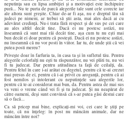
neputința sau cu lipsa ambiției și a motivației este închipuire
pură... Nu te purta de parcă alegerile tale sunt cele corecte iar
ale altora sunt greșite. Chiar de-ar fi așa, nu e dreptul tău să
judeci pe nimeni, ar trebui să știi asta, mai ales dacă ai cu
adevărat credință. Nu-i trata fără respect și de sus pe cei care
au ales altfel decât tine. Dacă ei nu postesc astăzi, nu
înseamnă că sunt mai răi decât tine, așa cum tu nu ești mai
bun decât ei doar pentru că postești. Dacă ei nu postesc astăzi,
nu înseamnă că nu vor posti în viitor. Iar tu, de unde știi că vei
putea posti mereu?
Privește doar în farfuria ta, în casa ta și în sufletul tău. Pentru
alegerile celorlalți nu ești tu răspunzător, nu vei plăti tu, nu vei
fi tu judecat. Dar pentru atitudinea ta față de ceilalți, da.
Pentru felul în care i-ai arătat cu degetul, pentru că te-ai crezut
mai presus de ei, pentru că i-ai privit cu aroganță, pentru că ai
fost nemilos și intolerant cu neputințele sau alegerile lor,
pentru că te-ai considerat mai bun, da. Pentru astea de mai sus
va veni o vreme când vei fi și tu judecat. Și nu neapărat de
către oameni, deși sunt convinsă că s-ar putea găsi destui care
să o facă...
Ca să pricep mai bine, explicați-mi voi, cei care le știți pe
toate, că nu înțeleg: în post nu mâncăm animale, dar ne
mâncăm între noi?