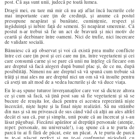
post. Că așa sunt unii, judecă pe toată lumea.
Dragii mei, eu tare mă mir că nu ați aflat încă lucrurile cele
mai importante care țin de credință, și anume că postul
presupune neapărat și bunătate, cumințenie, respect și
îngăduință și iubire față de semeni. Și neapărat smerenie. Că
postul n-ar trebui să fie un act de bravură și nici motiv de
ceartă și dezbinare între oameni. Nici de trufie, nici încercare
de validare socială.
Bănuiesc că ați observat și voi că există prea multe conflicte
între cei care țin post și cei care nu țin, între vegetarieni și cei
care consumă carne și se pare că unii nu înțeleg că fiecare om
are dreptul să facă alegeri după bunul plac și, de ce nu, după
posibilități. Nimeni nu are dreptul să vă spună cum trebuie să
trăiți și mai ales nu are dreptul nici un om să vă insulte pentru
că aveți un alt mod de a vedea lucrurile și de vă duce viața.
Eu le-aș spune tuturor înverșunaților care vor să dicteze altora
ce și cum să facă, să țină post sau să fie vegetarieni și să se
bucure de reușita lor, dacă pentru ei acestea reprezintă niște
încercări, niște lupte și la final niște realizări. Să nu strâmbe
din nas și să nu privească de sus când văd că alții au ales altfel
decât ei sau că, pur și simplu, unii poate că au încercat și s-au
lăsat păgubași. Fiecărui apărător al dreptății personale (atenție,
repet: personale, nu universale!), i-aș spune că a te purta de
parcă tu ai fi fără de păcat, este un păcat. A te purta de parcă
tu te-ai născut perfect și nu te-ai confruntat niciodată cu