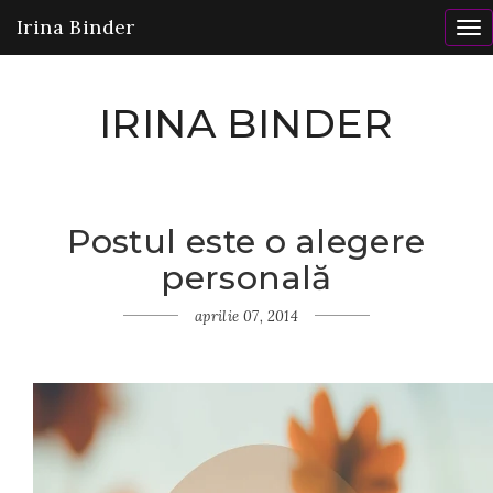
Irina Binder
To
nav
IRINA BINDER
Postul este o alegere
Home
personală
Iubirea
te
învață
aprilie 07, 2014
Postul
este o
alegere
personală