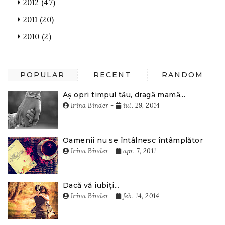
2012
(47)
2011
(20)
2010
(2)
POPULAR
RECENT
RANDOM
Aș opri timpul tău, dragă mamă...
Irina Binder
-
iul. 29, 2014
Oamenii nu se întâlnesc întâmplător
Irina Binder
-
apr. 7, 2011
Dacă vă iubiți...
Irina Binder
-
feb. 14, 2014