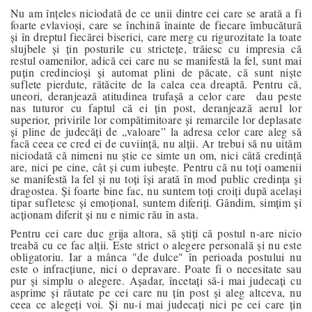
Nu am înțeles niciodată de ce unii dintre cei care se arată a fi
foarte evlavioși, care se închină înainte de fiecare îmbucătură
și în dreptul fiecărei biserici, care merg cu rigurozitate la toate
slujbele și țin posturile cu strictețe, trăiesc cu impresia că
restul oamenilor, adică cei care nu se manifestă la fel, sunt mai
puțin credincioși și automat plini de păcate, că sunt niște
suflete pierdute, rătăcite de la calea cea dreaptă. Pentru că,
uneori, deranjează atitudinea trufașă a celor care
dau peste
nas tuturor cu faptul că ei țin post, deranjează aerul lor
superior, privirile lor compătimitoare și remarcile lor deplasate
și pline de judecăți de „valoare” la adresa celor care aleg să
facă ceea ce cred ei de cuviință, nu alții. Ar trebui să nu uităm
niciodată că nimeni nu știe ce simte un om, nici câtă credință
are, nici pe cine, cât și cum iubește. Pentru că nu toți oamenii
se manifestă la fel și nu toți își arată în mod public credința și
dragostea. Și foarte bine fac, nu suntem toți croiți după același
tipar sufletesc și emoțional, suntem diferiți. Gândim, simțim și
acționam diferit și nu e nimic rău în asta.
Pentru cei care duc grija altora, să știți că postul n-are nicio
treabă cu ce fac alții. Este strict o alegere personală și nu este
obligatoriu. Iar a mânca "de dulce" în perioada postului nu
este o infracțiune, nici o depravare. Poate fi o necesitate sau
pur și simplu o alegere. Așadar, încetați să-i mai judecați cu
asprime și răutate pe cei care nu țin post și aleg altceva, nu
ceea ce alegeți voi. Și nu-i mai judecați nici pe cei care țin