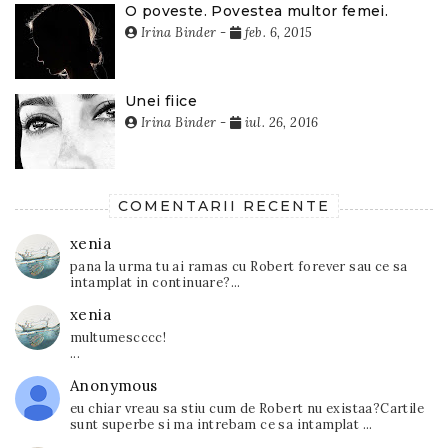
O poveste. Povestea multor femei.
Irina Binder
-
feb. 6, 2015
Unei fiice
Irina Binder
-
iul. 26, 2016
COMENTARII RECENTE
xenia
pana la urma tu ai ramas cu Robert forever sau ce sa
intamplat in continuare?...
xenia
multumescccc!
...
Anonymous
eu chiar vreau sa stiu cum de Robert nu existaa?Cartile
sunt superbe si ma intrebam ce sa intamplat ...