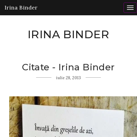
Irina Binder
To
nav
IRINA BINDER
Citate - Irina Binder
Home
Gânduri
iulie 28, 2013
Citate
- Irina
Binder