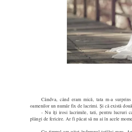
Cândva, când eram mică, tata m-a surprin
oamenilor un număr fix de lacrimi. Și că există două fe
- Nu îți irosi lacrimile, tati, pentru lucruri
plângi de fericire. Ar fi păcat să nu ai în acele mom
Cu timpul am uitat îndemnul tatălui meu. Am 