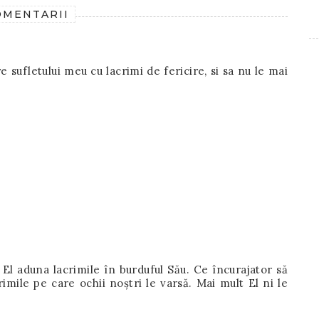
OMENTARII
re sufletului meu cu lacrimi de fericire, si sa nu le mai
El aduna lacrimile în burduful Său. Ce încurajator să
rimile pe care ochii noștri le varsă. Mai mult El ni le