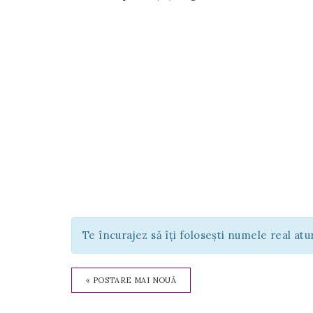
Te încurajez să îți folosești numele real at
« POSTARE MAI NOUĂ