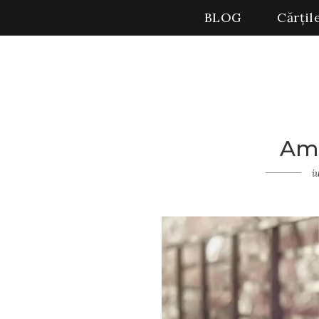
BLOG
Cărțil
Am 
Home
Insomnii
i
Am
plâns...