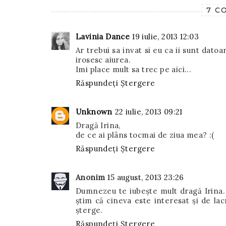
7 C
Lavinia Dance
19 iulie, 2013 12:03
Ar trebui sa invat si eu ca ii sunt datoa
irosesc aiurea.
Imi place mult sa trec pe aici...
Răspundeți
Ștergere
Unknown
22 iulie, 2013 09:21
Dragă Irina,
de ce ai plâns tocmai de ziua mea? :(
Răspundeți
Ștergere
Anonim
15 august, 2013 23:26
Dumnezeu te iubește mult dragă Irina. 
știm că cineva este interesat și de lac
șterge.
Răspundeți
Ștergere