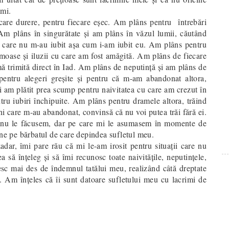
imi.
care durere, pentru fiecare eşec. Am plâns pentru întrebări
 Am plâns în singurătate şi am plâns în văzul lumii, căutând
 care nu m-au iubit aşa cum i-am iubit eu. Am plâns pentru
umoase şi iluzii cu care am fost amăgită. Am plâns de fiecare
ă trimită direct în Iad. Am plâns de neputinţă şi am plâns de
entru alegeri greşite şi pentru că m-am abandonat altora,
i am plătit prea scump pentru naivitatea cu care am crezut în
ru iubiri închipuite. Am plâns pentru dramele altora, trăind
 care m-au abandonat, convinsă că nu voi putea trăi fără ei.
e nu le făcusem, dar pe care mi le asumasem în momente de
ine pe bărbatul de care depindea sufletul meu.
adar, îmi pare rău că mi le-am irosit pentru situaţii care nu
 să înţeleg şi să îmi recunosc toate naivităţile, neputinţele,
ntesc mai des de îndemnul tatălui meu, realizând câtă dreptate
. Am înţeles că îi sunt datoare sufletului meu cu lacrimi de