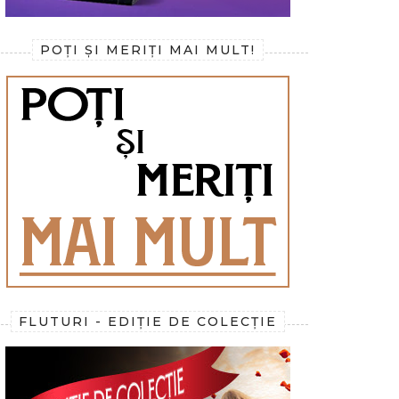
POȚI ȘI MERIȚI MAI MULT!
FLUTURI - EDIȚIE DE COLECȚIE