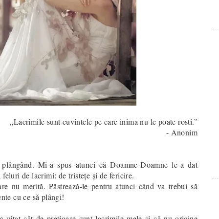
„Lacrimile sunt cuvintele pe care inima nu le poate rosti.”
- Anonim
s plângând. Mi-a spus atunci că Doamne-Doamne le-a dat
luri de lacrimi: de tristețe şi de fericire.
 care nu merită. Păstrează-le pentru atunci când va trebui să
ente cu ce să plângi!
uitat cât de preţioase sunt lacrimile mele şi că nu oricine