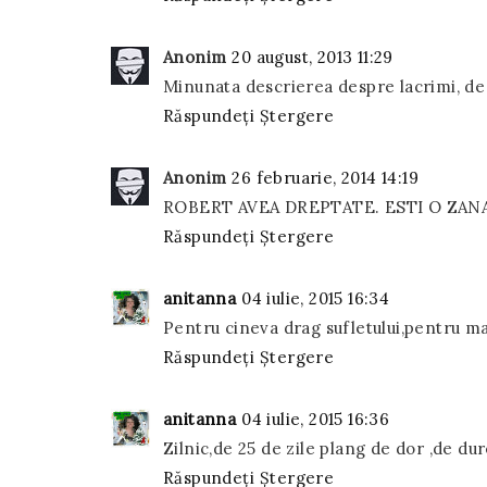
Anonim
20 august, 2013 11:29
Minunata descrierea despre lacrimi, de
Răspundeți
Ștergere
Anonim
26 februarie, 2014 14:19
ROBERT AVEA DREPTATE. ESTI O ZAN
Răspundeți
Ștergere
anitanna
04 iulie, 2015 16:34
Pentru cineva drag sufletului,pentru m
Răspundeți
Ștergere
anitanna
04 iulie, 2015 16:36
Zilnic,de 25 de zile plang de dor ,de dur
Răspundeți
Ștergere