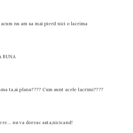
 acum nu am sa mai pierd nici o lacrima
A BUNA
ama ta,ai plans???? Cum sunt acele lacrimi????
ere... nu va doresc asta,nicicand!