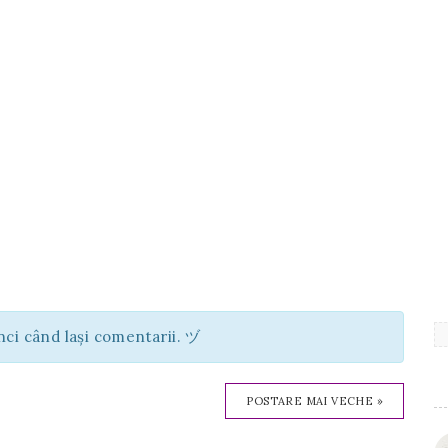
unci când lași comentarii. ヅ
POSTARE MAI VECHE »