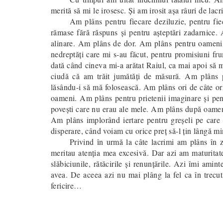
merită să mi le irosesc. Şi am irosit aşa râuri de lacr
Am plâns pentru fiecare deziluzie, pentru fie
rămase fără răspuns şi pentru aşteptări zadarnice.
alinare. Am plâns de dor. Am plâns pentru oameni
nedreptăţi care mi s-au făcut, pentru promisiuni fr
dată când cineva mi-a arătat Raiul, ca mai apoi să m
ciudă că am trăit jumătăţi de măsură. Am plâns p
lăsându-i să mă folosească. Am plâns ori de câte or
oameni. Am plâns pentru prietenii imaginare şi pent
poveşti care nu erau ale mele. Am plâns după oameni
Am plâns implorând iertare pentru greşeli pe car
disperare, când voiam cu orice preţ să-l ţin lângă m
Privind în urmă la câte lacrimi am plâns în z
meritau atenţia mea excesivă. Dar azi am maturitatea
slăbiciunile, rătăcirile şi renunţările. Azi îmi ami
avea. De aceea azi nu mai plâng la fel ca în trecut
fericire…