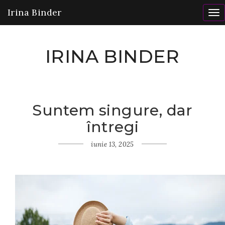
Irina Binder
To
nav
IRINA BINDER
Suntem singure, dar
Home
întregi
Gânduri
Suntem
singure,
iunie 13, 2025
dar întregi