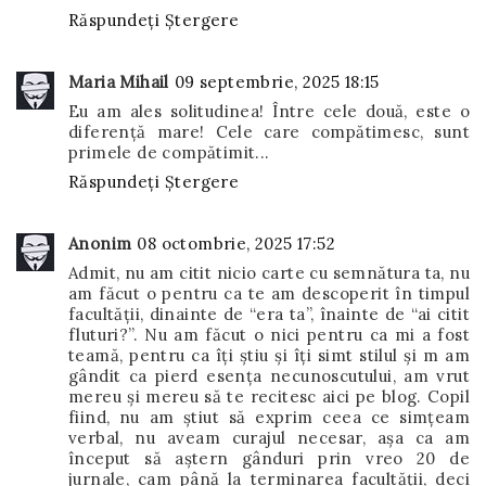
Răspundeți
Ștergere
Maria Mihail
09 septembrie, 2025 18:15
Eu am ales solitudinea! Între cele două, este o
diferență mare! Cele care compătimesc, sunt
primele de compătimit...
Răspundeți
Ștergere
Anonim
08 octombrie, 2025 17:52
Admit, nu am citit nicio carte cu semnătura ta, nu
am făcut o pentru ca te am descoperit în timpul
facultății, dinainte de “era ta”, înainte de “ai citit
fluturi?”. Nu am făcut o nici pentru ca mi a fost
teamă, pentru ca îți știu și îți simt stilul și m am
gândit ca pierd esența necunoscutului, am vrut
mereu și mereu să te recitesc aici pe blog. Copil
fiind, nu am știut să exprim ceea ce simțeam
verbal, nu aveam curajul necesar, așa ca am
început să aștern gânduri prin vreo 20 de
jurnale, cam până la terminarea facultății, deci