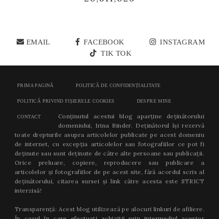
EMAIL
FACEBOOK
INSTAGRAM
TIK TOK
PRIMA PAGINĂ
POLITICĂ DE CONFIDENȚIALITATE
POLITICĂ PRIVIND FIȘIERELE COOKIES
DESPRE MINE
Conținutul acestui blog aparține deținătorului
CONTACT
domeniului, Irina Binder. Deținătorul își rezervă
toate drepturile asupra articolelor publicate pe acest domeniu
de internet, cu excepția articolelor sau fotografiilor ce pot fi
deținute sau sunt deținute de către alte persoane sau publicații.
Orice preluare, copiere, reproducere sau publicare a
articolelor și fotografiilor de pe acest site, fără acordul scris al
deținătorului, citarea sursei și link către acesta este STRICT
interzisă!
Transparență: Acest blog utilizează pe alocuri linkuri de afiliere.
În cazul în care efectuați achiziții prin intermediul acestor