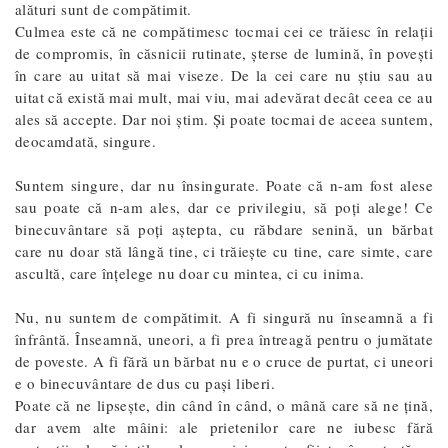
alături sunt de compătimit.
Culmea este că ne compătimesc tocmai cei ce trăiesc în relaţii
de compromis, în căsnicii rutinate, şterse de lumină, în poveşti
în care au uitat să mai viseze. De la cei care nu ştiu sau au
uitat că există mai mult, mai viu, mai adevărat decât ceea ce au
ales să accepte. Dar noi ştim. Şi poate tocmai de aceea suntem,
deocamdată, singure.
Suntem singure, dar nu însingurate. Poate că n-am fost alese
sau poate că n-am ales, dar ce privilegiu, să poți alege! Ce
binecuvântare să poți aștepta, cu răbdare senină, un bărbat
care nu doar stă lângă tine, ci trăiește cu tine, care simte, care
ascultă, care înțelege nu doar cu mintea, ci cu inima.
Nu, nu suntem de compătimit. A fi singură nu înseamnă a fi
înfrântă. Înseamnă, uneori, a fi prea întreagă pentru o jumătate
de poveste. A fi fără un bărbat nu e o cruce de purtat, ci uneori
e o binecuvântare de dus cu pași liberi.
Poate că ne lipsește, din când în când, o mână care să ne țină,
dar avem alte mâini: ale prietenilor care ne iubesc fără