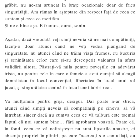
grăbit, nu ne-am aruncat în braţe ocazionale doar de frica
singurătăţii. Am rămas în așteptare din respect faţă de ceea ce
suntem şi ceea ce merităm.
Şi ne e bine aşa. E frumos, curat, senin.
Așadar, dacă vreodată veți simți nevoia să ne mai compătimiți,
faceți-o doar atunci când ne veți vedea plângând de
singurătate, nu atunci când ne trăim viața frumos, cu bucuria
și seninătatea celor care şi-au descoperit valoarea în afara
validării altora. Păstrați-vă mila pentru poveștile cu adevărat
triste, nu pentru cele în care o femeie a avut curajul să aleagă
demnitatea în locul convenției, libertatea în locul unui rol
jucat, și singurătatea senină în locul unei iubiri reci.
Vă mulțumim pentru grijă, desigur. Dar poate n-ar strica,
atunci când simțiți nevoia să compătimiți pe cineva, să vă
întrebați sincer dacă nu cumva ceea ce vă tulbură este tocmai
faptul că noi suntem bine… fără aprobarea voastră. Poate că,
în fond, ceea ce vă neliniștește nu sunt lipsurile noastre, ci
absența propriei împliniri, pe care încercați s-o camuflați, cu