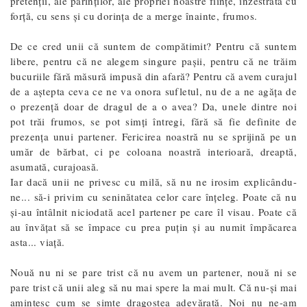
pretenții, ale părinților, ale propriei noastre ființe, înzestrată cu
forță, cu sens și cu dorința de a merge înainte, frumos.
De ce cred unii că suntem de compătimit? Pentru că suntem
libere, pentru că ne alegem singure pașii, pentru că ne trăim
bucuriile fără măsură impusă din afară? Pentru că avem curajul
de a aştepta ceva ce ne va onora sufletul, nu de a ne agăţa de
o prezenţă doar de dragul de a o avea? Da, unele dintre noi
pot trăi frumos, se pot simți întregi, fără să fie definite de
prezenţa unui partener. Fericirea noastră nu se sprijină pe un
umăr de bărbat, ci pe coloana noastră interioară, dreaptă,
asumată, curajoasă.
Iar dacă unii ne privesc cu milă, să nu ne irosim explicându-
ne... să-i privim cu seninătatea celor care înțeleg. Poate că nu
și-au întâlnit niciodată acel partener pe care îl visau. Poate că
au învățat să se împace cu prea puțin și au numit împăcarea
asta... viață.
Nouă nu ni se pare trist că nu avem un partener, nouă ni se
pare trist că unii aleg să nu mai spere la mai mult. Că nu-şi mai
amintesc cum se simte dragostea adevărată. Noi nu ne-am