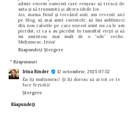
admir enorm oamenii care reușesc să treacă de
asta și să transmită și altora ideile lor.
Azi, mama fiind și trecând anii, am revenit aici
pe blog, să mai simt cuvintele, să îmi subliniezi
din nou valorile pe care uneori simt nu ca le am
pierdut, ci ca s au pierdut în tumultul vieții și să
mi amintesc mai mult de o “ade” veche.
Mulțumesc, Irina!
Răspundeți
Ștergere
Răspunsuri
Irina Binder
12 octombrie, 2025 07:52
Eu îți mulțumesc! Și îți doresc să ai tot ce te
face fericită!
Ștergere
Răspundeți