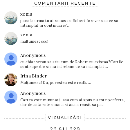
COMENTARII RECENTE
xenia
pana la urma tu ai ramas cu Robert forever sau ce sa
intamplat in continuare?...
xenia
multumescccc!
...
Anonymous
eu chiar vreau sa stiu cum de Robert nu existaa?Cartile
sunt superbe si ma intrebam ce sa intamplat ...
Irina Binder
Mulțumesc! Da, povestea este reală. ...
Anonymous
Cartea este minunată, asa cum ai spus nu este perfecta,
dar de asta este umana si asa a reusit sa pa...
VIZUALIZĂRI
26,811,629