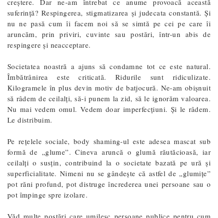
creștere. Dar ne-am întrebat ce anume provoacă această
suferință? Respingerea, stigmatizarea și judecata constantă. Și
nu ne pasă cum îi facem noi să se simtă pe cei pe care îi
aruncăm, prin priviri, cuvinte sau postări, într-un abis de
respingere și neacceptare.
Societatea noastră a ajuns să condamne tot ce este natural.
Îmbătrânirea este criticată. Ridurile sunt ridiculizate.
Kilogramele în plus devin motiv de batjocură. Ne-am obișnuit
să râdem de ceilalți, să-i punem la zid, să le ignorăm valoarea.
Nu mai vedem omul. Vedem doar imperfecțiuni. Și le râdem.
Le distribuim.
Pe rețelele sociale, body shaming-ul este adesea mascat sub
formă de „glume”. Cineva aruncă o glumă răutăcioasă, iar
ceilalți o susțin, contribuind la o societate bazată pe ură și
superficialitate. Nimeni nu se gândește că astfel de „glumițe”
pot răni profund, pot distruge încrederea unei persoane sau o
pot împinge spre izolare.
Văd multe postări care umilesc persoane publice pentru cum