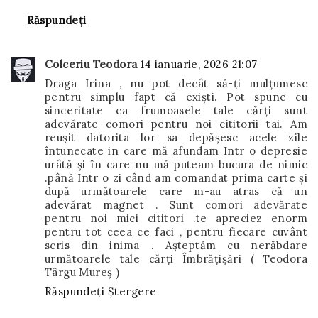
Răspundeți
Colceriu Teodora
14 ianuarie, 2026 21:07
Draga Irina , nu pot decât să-ți mulțumesc
pentru simplu fapt că exiști. Pot spune cu
sinceritate ca frumoasele tale cărți sunt
adevărate comori pentru noi cititorii tai. Am
reușit datorita lor sa depășesc acele zile
întunecate in care mă afundam Intr o depresie
urâtă și în care nu mă puteam bucura de nimic
.până Intr o zi când am comandat prima carte și
după următoarele care m-au atras că un
adevărat magnet . Sunt comori adevărate
pentru noi mici cititori .te apreciez enorm
pentru tot ceea ce faci , pentru fiecare cuvânt
scris din inima . Așteptăm cu nerăbdare
următoarele tale cărți Îmbrățișări ( Teodora
Târgu Mureș )
Răspundeți
Ștergere