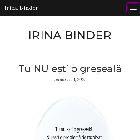
Irina Binder
To
nav
IRINA BINDER
Tu NU ești o greșeală
Home
Gânduri
ianuarie 13, 2025
Tu
NU ești
o
greșeală