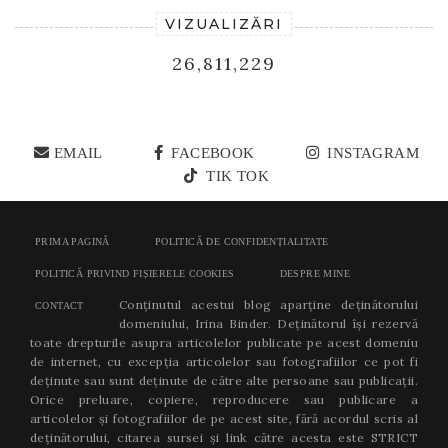
VIZUALIZĂRI
26,811,229
EMAIL
FACEBOOK
INSTAGRAM
TIK TOK
PRIMA PAGINĂ
POLITICĂ DE CONFIDENȚIALITATE
POLITICĂ PRIVIND FIȘIERELE COOKIES
DESPRE MINE
Conținutul acestui blog aparține deținătorului
CONTACT
domeniului, Irina Binder. Deținătorul își rezervă
toate drepturile asupra articolelor publicate pe acest domeniu
de internet, cu excepția articolelor sau fotografiilor ce pot fi
deținute sau sunt deținute de către alte persoane sau publicații.
Orice preluare, copiere, reproducere sau publicare a
articolelor și fotografiilor de pe acest site, fără acordul scris al
deținătorului, citarea sursei și link către acesta este STRICT