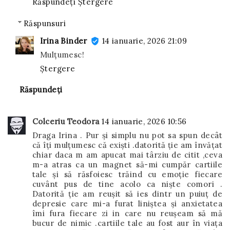
Răspundeți
Ștergere
Răspunsuri
Irina Binder
14 ianuarie, 2026 21:09
Mulțumesc!
Ștergere
Răspundeți
Colceriu Teodora
14 ianuarie, 2026 10:56
Draga Irina . Pur și simplu nu pot sa spun decât
că îți mulțumesc că exiști .datorită ție am învățat
chiar daca m am apucat mai târziu de citit ,ceva
m-a atras ca un magnet să-mi cumpăr cartiile
tale și să răsfoiesc trăind cu emoție fiecare
cuvânt pus de tine acolo ca niște comori .
Datorită ție am reușit să ies dintr un puiuț de
depresie care mi-a furat liniștea și anxietatea
îmi fura fiecare zi in care nu reușeam să mă
bucur de nimic .cartiile tale au fost aur în viața