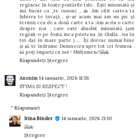
regăsesc în toate postările tale . Ești minunată și
mă bucur ca ,,te cunosc ,, 🙏 Am citit cartea ta
Iubirea te învață , și-ar acum mai am un pic și
termin cea de.a două carte a ta :Am scris o carte
despre noi , care este absolut minunată (am
regăsit-o pe fosta mea prietena ,în Giulia , nu în
tot dar în mare parte ) …. Îți doresc numai bine
și să te îndrume Dumnezeu spre tot cei frumos ,
să poți împarți cu noi ! Mulțumesc!🤗🙏
Răspundeți
Ștergere
Anonim
14 ianuarie, 2026 11:56
STIMA SI RESPECT !
Răspundeți
Ștergere
Răspunsuri
Irina Binder
14 ianuarie, 2026 21:10
🤗🙏
Ștergere