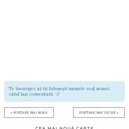
Te încurajez să îți folosești numele real atunci
când lași comentarii. ヅ
« POSTARE MAI NOUĂ
POSTARE MAI VECHE »
CEA MAI NOUĂ CARTE