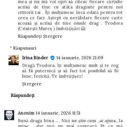
mea și nu mă voi opri să citesc fiecare cărțulie
scrisă de tine cu atâta dragoste pentru noi
cititorii tai . Îți mulțumesc încă odată pentru tot
ceea ce faci. Aștept cu nerăbdare fiecare carte
scoasă și scrisă de tine omule drag . Teodora
(Cristești Mureș ) îmbrățișări 🤗
Răspundeți
Ștergere
Răspunsuri
Irina Binder
14 ianuarie, 2026 21:09
Dragă Teodora, îți mulțumesc mult și te rog
să fii puternică și să faci tot posibilul să fii
bine, fericită. Te îmbrățișez!
Ștergere
Răspundeți
Anonim
14 ianuarie, 2026 11:51
Bună draga Irina …. Nici nu știu cum ,,ai ajuns,, la
mine , dar nici nu mai contează Pt ca mă