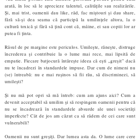
arată, în loc să le aprecieze talentul, calitățile sau realizările.
Și, mai trist, oamenii dau like, râd, fac miștouri și dau share,
fără să-și dea seama că participă la umilințele altora, la o
cultură toxică și fără să țină cont că, mâine, ei sau copiii lor ar
putea fi ținta.
Râsul de pe margine este periculos. Umilește, rănește, distruge
încrederea și contribuie la o lume mai rece, mai lipsită de
empatie. Fiecare batjocură întărește ideea că ești „greșit” dacă
nu te încadrezi în standardele impuse. Dar cum de nimeni nu
(se) întreabă: nu e mai rușinos să fii rău, să discriminezi, să
umilești?
Și nu mă pot opri să mă întreb: cum am ajuns aici? Cum a
devenit acceptabil să umilim și să respingem oamenii pentru că
nu se încadrează în standardele absurde ale unei societăți
imperfecte? Cât de jos am căzut ca să râdem de cei care sunt
vulnerabili?
Oamenii nu sunt greșiți. Dar lumea asta da. O lume care cere