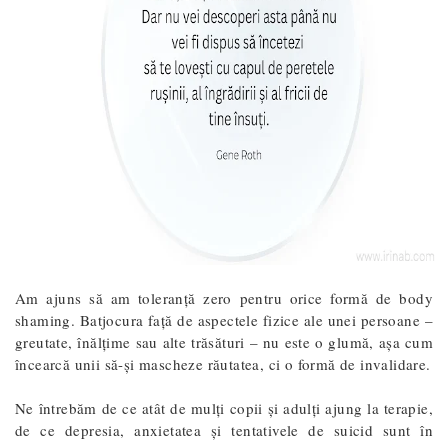
Am ajuns să am toleranță zero pentru orice formă de body
shaming. Batjocura față de aspectele fizice ale unei persoane –
greutate, înălțime sau alte trăsături – nu este o glumă, așa cum
încearcă unii să-și mascheze răutatea, ci o formă de invalidare.
Ne întrebăm de ce atât de mulți copii și adulți ajung la terapie,
de ce depresia, anxietatea și tentativele de suicid sunt în