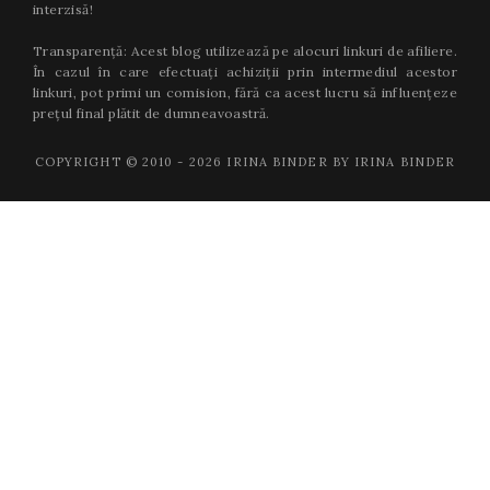
interzisă!
Transparență: Acest blog utilizează pe alocuri linkuri de afiliere.
În cazul în care efectuați achiziții prin intermediul acestor
linkuri, pot primi un comision, fără ca acest lucru să influențeze
prețul final plătit de dumneavoastră.
COPYRIGHT © 2010 -
2026
IRINA BINDER BY IRINA BINDER