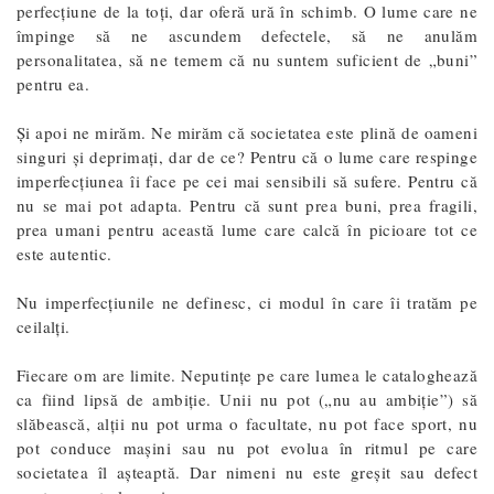
perfecțiune de la toți, dar oferă ură în schimb. O lume care ne
împinge să ne ascundem defectele, să ne anulăm
personalitatea, să ne temem că nu suntem suficient de „buni”
pentru ea.
Și apoi ne mirăm. Ne mirăm că societatea este plină de oameni
singuri și deprimați, dar de ce? Pentru că o lume care respinge
imperfecțiunea îi face pe cei mai sensibili să sufere. Pentru că
nu se mai pot adapta. Pentru că sunt prea buni, prea fragili,
prea umani pentru această lume care calcă în picioare tot ce
este autentic.
Nu imperfecțiunile ne definesc, ci modul în care îi tratăm pe
ceilalți.
Fiecare om are limite. Neputințe pe care lumea le cataloghează
ca fiind lipsă de ambiție. Unii nu pot („nu au ambiție”) să
slăbească, alții nu pot urma o facultate, nu pot face sport, nu
pot conduce mașini sau nu pot evolua în ritmul pe care
societatea îl așteaptă. Dar nimeni nu este greșit sau defect