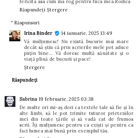
fericita asa cum ma rog pentru fiica mea.Rodica
Răspundeți
Ștergere
Răspunsuri
Irina Binder
14 ianuarie, 2025 13:49
Vă mulțumesc! Nu există bucurie mai mare
decât să știu că prin scrierile mele pot aduce
puțin bine... Vă doresc multă sănătate și o
viață plină de bucurii și pace!
Ștergere
Răspundeți
Sabrina
19 februarie, 2025 03:38
De multe ori mi-aș dori ca textele tale să fie și în
alte limbi, să le pot trimite tuturor prietenilor
mei din toate țările și să vadă cat de frumos
scrii. Îți mulțumesc pentru ca exiști și pentru ca
faci lumea mai bună prin exemplul tău.