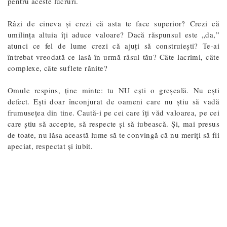
pentru aceste lucruri.
Râzi de cineva și crezi că asta te face superior? Crezi că
umilința altuia îți aduce valoare? Dacă răspunsul este „da,”
atunci ce fel de lume crezi că ajuți să construiești? Te-ai
întrebat vreodată ce lasă în urmă râsul tău? Câte lacrimi, câte
complexe, câte suflete rănite?
Omule respins, ține minte: tu NU ești o greșeală. Nu ești
defect. Ești doar înconjurat de oameni care nu știu să vadă
frumusețea din tine. Caută-i pe cei care îți văd valoarea, pe cei
care știu să accepte, să respecte și să iubească. Și, mai presus
de toate, nu lăsa această lume să te convingă că nu meriți să fii
apeciat, respectat și iubit.