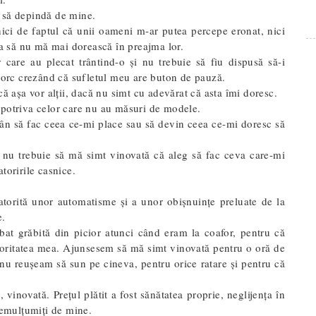
 să depindă de mine.
ici de faptul că unii oameni m-ar putea percepe eronat, nici
ea să nu mă mai dorească în preajma lor.
care au plecat trântind-o și nu trebuie să fiu dispusă să-i
ntorc crezând că sufletul meu are buton de pauză.
că așa vor alții, dacă nu simt cu adevărat că asta îmi doresc.
mpotriva celor care nu au măsuri de modele.
ân să fac ceea ce-mi place sau să devin ceea ce-mi doresc să
 nu trebuie să mă simt vinovată că aleg să fac ceva care-mi
toririle casnice.
atorită unor automatisme și a unor obișnuințe preluate de la
e.
t grăbită din picior atunci când eram la coafor, pentru că
rioritatea mea. Ajunsesem să mă simt vinovată pentru o oră de
nu reușeam să sun pe cineva, pentru orice ratare și pentru că
inovată. Prețul plătit a fost sănătatea proprie, neglijența în
 nemulțumiți de mine.