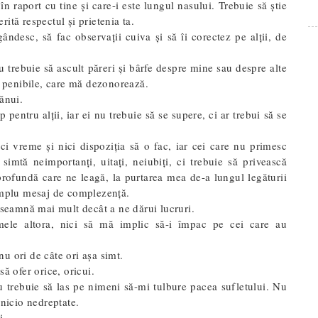
 în raport cu tine și care-i este lungul nasului. Trebuie să știe
ită respectul și prietenia ta.
ndesc, să fac observații cuiva și să îi corectez pe alții, de
trebuie să ascult păreri și bârfe despre mine sau despre alte
ii penibile, care mă dezonorează.
ănui.
entru alții, iar ei nu trebuie să se supere, ci ar trebui să se
i vreme și nici dispoziția să o fac, iar cei care nu primesc
imtă neimportanți, uitați, neiubiți, ci trebuie să privească
profundă care ne leagă, la purtarea mea de-a lungul legăturii
simplu mesaj de complezență.
nseamnă mai mult decât a ne dărui lucruri.
ele altora, nici să mă implic să-i împac pe cei care au
u ori de câte ori așa simt.
ă ofer orice, oricui.
u trebuie să las pe nimeni să-mi tulbure pacea sufletului. Nu
 nicio nedreptate.
ui.