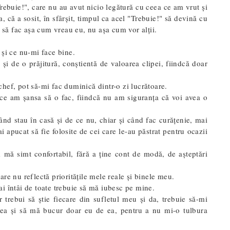
rebuie!", care nu au avut nicio legătură cu ceea ce am vrut și
că a sosit, în sfârșit, timpul ca acel "Trebuie!" să devină cu
i să fac așa cum vreau eu, nu așa cum vor alții.
 și ce nu-mi face bine.
i de o prăjitură, conștientă de valoarea clipei, fiindcă doar
hef, pot să-mi fac duminică dintr-o zi lucrătoare.
ce am șansa să o fac, fiindcă nu am siguranța că voi avea o
nd stau în casă și de ce nu, chiar și când fac curățenie, mai
 apucat să fie folosite de cei care le-au păstrat pentru ocazii
mă simt confortabil, fără a ține cont de modă, de așteptări
 care nu reflectă prioritățile mele reale și binele meu.
i întâi de toate trebuie să mă iubesc pe mine.
 trebui să știe fiecare din sufletul meu și da, trebuie să-mi
cirea și să mă bucur doar eu de ea, pentru a nu mi-o tulbura