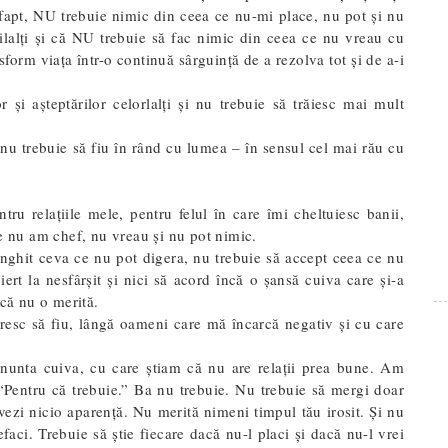
fapt, NU trebuie nimic din ceea ce nu-mi place, nu pot și nu
ilalți și că NU trebuie să fac nimic din ceea ce nu vreau cu
form viața într-o continuă sârguință de a rezolva tot și de a-i
r și așteptărilor celorlalți și nu trebuie să trăiesc mai mult
 nu trebuie să fiu în rând cu lumea – în sensul cel mai rău cu
.
tru relațiile mele, pentru felul în care îmi cheltuiesc banii,
re nu am chef, nu vreau și nu pot nimic.
nghit ceva ce nu pot digera, nu trebuie să accept ceea ce nu
iert la nesfârșit și nici să acord încă o șansă cuiva care și-a
 că nu o merită.
resc să fiu, lângă oameni care mă încarcă negativ și cu care
nunta cuiva, cu care știam că nu are relații prea bune. Am
“Pentru că trebuie.” Ba nu trebuie. Nu trebuie să mergi doar
vezi nicio aparență. Nu merită nimeni timpul tău irosit. Și nu
efaci. Trebuie să știe fiecare dacă nu-l placi și dacă nu-l vrei