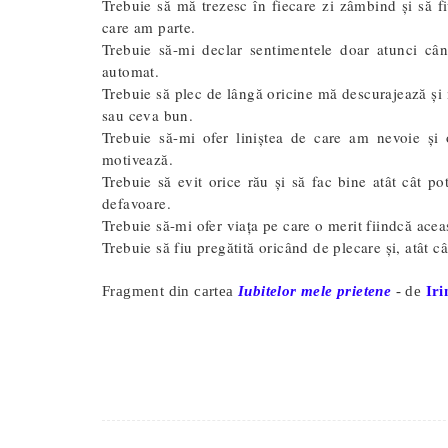
Trebuie să mă trezesc în fiecare zi zâmbind și să f
care am parte.
Trebuie să-mi declar sentimentele doar atunci cân
automat.
Trebuie să plec de lângă oricine mă descurajează și m
sau ceva bun.
Trebuie să-mi ofer liniștea de care am nevoie ș
motivează.
Trebuie să evit orice rău și să fac bine atât cât p
defavoare.
Trebuie să-mi ofer viața pe care o merit fiindcă acea
Trebuie să fiu pregătită oricând de plecare și, atât c
Fragment din cartea
Iubitelor mele prietene
- de
Iri