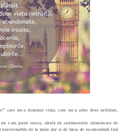
e!" care mi-a dominat viața, care mi-a adus doar neliniște,
nu i-am putut onora, sătulă de sentimentele chinuitoare de
i nerezonabile de la mine dar și de lipsa de recunoștință față