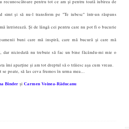
iu recunoscătoare pentru tot ce am și pentru toată iubirea de
d simt și să nu-l transform pe "Te iubesc" într-un răspuns
ă întristează. Și de lângă cei pentru care nu pot fi o bucurie
i oamenii buni care mă inspiră, care mă bucură și care mă
ot, dar niciodată nu trebuie să fac un bine făcându-mi mie o
sta îmi aparține și am tot dreptul să o trăiesc așa cum vreau.
ât se poate, să las ceva frumos în urma mea...
na Binder
și
Carmen Voinea-Răducanu