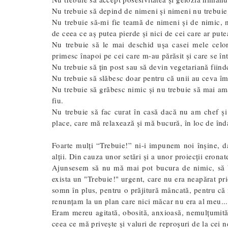
Nu trebuie să depind de nimeni și nimeni nu trebuie
Nu trebuie să-mi fie teamă de nimeni și de nimic, n
de ceea ce aș putea pierde și nici de cei care ar put
Nu trebuie să le mai deschid ușa casei mele celor 
primesc înapoi pe cei care m-au părăsit și care se î
Nu trebuie să țin post sau să devin vegetariană fiind
Nu trebuie să slăbesc doar pentru că unii au ceva î
Nu trebuie să grăbesc nimic și nu trebuie să mai am
fiu.
Nu trebuie să fac curat în casă dacă nu am chef și
place, care mă relaxează și mă bucură, în loc de înda
Foarte mulți “Trebuie!” ni-i impunem noi înșine, d
alții. Din cauza unor setări și a unor proiecții eronat
Ajunsesem să nu mă mai pot bucura de nimic, să ba
exista un "Trebuie!" urgent, care nu era neapărat p
somn în plus, pentru o prăjitură mâncată, pentru că 
renunțam la un plan care nici măcar nu era al meu...
Eram mereu agitată, obosită, anxioasă, nemulțumită, v
ceea ce mă privește și valuri de reproșuri de la cei