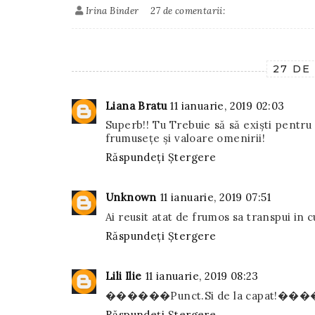
Irina Binder
27 de comentarii:
27 DE
Liana Bratu
11 ianuarie, 2019 02:03
Superb!! Tu Trebuie să să exiști pentru
frumusețe și valoare omenirii!
Răspundeți
Ștergere
Unknown
11 ianuarie, 2019 07:51
Ai reusit atat de frumos sa transpui in 
Răspundeți
Ștergere
Lili Ilie
11 ianuarie, 2019 08:23
������Punct.Si de la capat!
Răspundeți
Ștergere