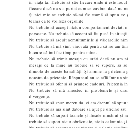
în viața ta. Trebuie să știe fiecare unde îi este locul
fiecare dacă nu s-a purtat cum se cuvine, dacă nu mer
Și nici mie nu trebuie să-mi fie teamă să spun ce gâ
teamă că le voi leza orgoliile.
Nu trebuie să accept niciun comportament deviat, nu 
persoane. Nu trebuie să accept să fiu pusă în situaț
Nu trebuie să ascult nemulțumirile și văicărelile nim
Nu trebuie să mă simt vinovată pentru că nu am timp p
bucure că îmi fac timp pentru mine.
Nu trebuie să trimit mesaje cu urări dacă nu am nic
mesaje de la mine nu trebuie să se supere, să se s
dincolo de aceste banalități. Și anume la prietenia 
noastre de prietenie. Răspunsul nu se află într-un 
Nu trebuie să ofer și să primesc cadouri. Prietenia î
Nu trebuie să mă amestec în problemele și dram
divergențe.
Nu trebuie să spun mereu da, ci am dreptul să spun n
Nu trebuie să mă simt datoare să ajut pe oricine sau s
Nu trebuie să suport toanele și ifosele nimănui și n
trebuie să suport nicio obrăznicie, nicio calomnie și
Nu trebuie să accept posesivitatea și gelozia nimăn