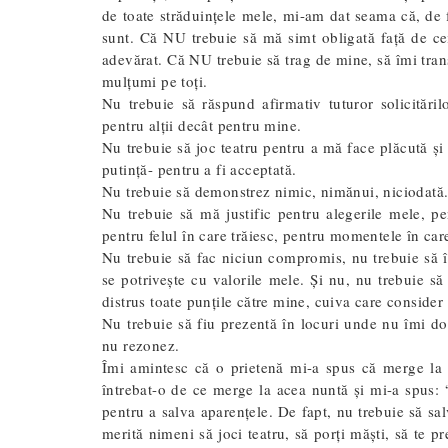
de toate străduințele mele, mi-am dat seama că, de 
sunt. Că NU trebuie să mă simt obligată față de ce
adevărat. Că NU trebuie să trag de mine, să îmi trans
mulțumi pe toți.
Nu trebuie să răspund afirmativ tuturor solicitărilo
pentru alții decât pentru mine.
Nu trebuie să joc teatru pentru a mă face plăcută și
putință- pentru a fi acceptată.
Nu trebuie să demonstrez nimic, nimănui, niciodată
Nu trebuie să mă justific pentru alegerile mele, pen
pentru felul în care trăiesc, pentru momentele în ca
Nu trebuie să fac niciun compromis, nu trebuie să î
se potrivește cu valorile mele. Și nu, nu trebuie să 
distrus toate punțile către mine, cuiva care consider
Nu trebuie să fiu prezentă în locuri unde nu îmi do
nu rezonez.
Îmi amintesc că o prietenă mi-a spus că merge la 
întrebat-o de ce merge la acea nuntă și mi-a spus: 
pentru a salva aparențele. De fapt, nu trebuie să sal
merită nimeni să joci teatru, să porți măști, să te pr