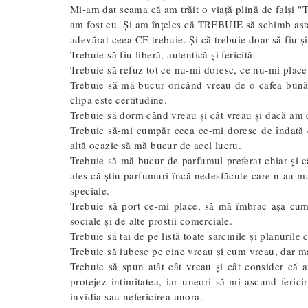
Mi-am dat seama că am trăit o viață plină de falși "T
am fost eu. Și am înțeles că TREBUIE să schimb asta, 
adevărat ceea CE trebuie. Și că trebuie doar să fiu ș
Trebuie să fiu liberă, autentică și fericită.
Trebuie să refuz tot ce nu-mi doresc, ce nu-mi place
Trebuie să mă bucur oricând vreau de o cafea bună ș
clipa este certitudine.
Trebuie să dorm când vreau și cât vreau și dacă am c
Trebuie să-mi cumpăr ceea ce-mi doresc de îndată 
altă ocazie să mă bucur de acel lucru.
Trebuie să mă bucur de parfumul preferat chiar și câ
ales că știu parfumuri încă nedesfăcute care n-au mai
speciale.
Trebuie să port ce-mi place, să mă îmbrac așa cum 
sociale și de alte prostii comerciale.
Trebuie să tai de pe listă toate sarcinile și planurile
Trebuie să iubesc pe cine vreau și cum vreau, dar ma
Trebuie să spun atât cât vreau și cât consider că ar
protejez intimitatea, iar uneori să-mi ascund feri
invidia sau nefericirea unora.