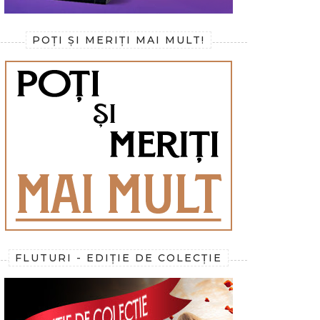
POȚI ȘI MERIȚI MAI MULT!
FLUTURI - EDIȚIE DE COLECȚIE