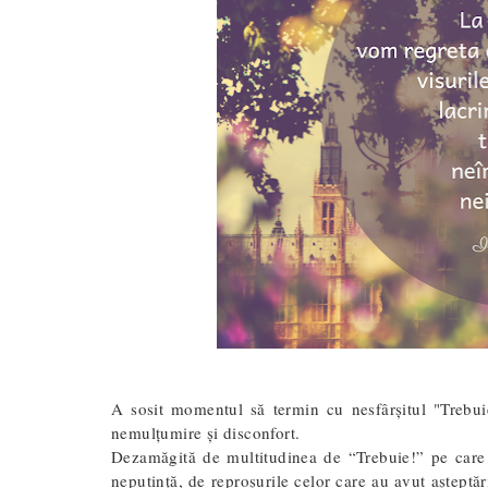
A sosit momentul să termin cu nesfârșitul "Trebui
nemulțumire și disconfort.
Dezamăgită de multitudinea de “Trebuie!” pe care 
neputință, de reproșurile celor care au avut așteptăr