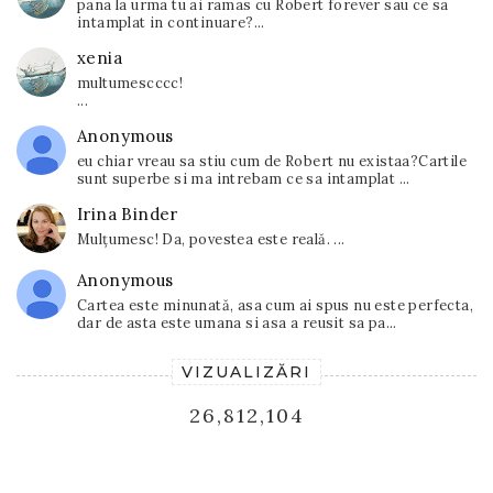
pana la urma tu ai ramas cu Robert forever sau ce sa
intamplat in continuare?...
xenia
multumescccc!
...
Anonymous
eu chiar vreau sa stiu cum de Robert nu existaa?Cartile
sunt superbe si ma intrebam ce sa intamplat ...
Irina Binder
Mulțumesc! Da, povestea este reală. ...
Anonymous
Cartea este minunată, asa cum ai spus nu este perfecta,
dar de asta este umana si asa a reusit sa pa...
VIZUALIZĂRI
26,812,104