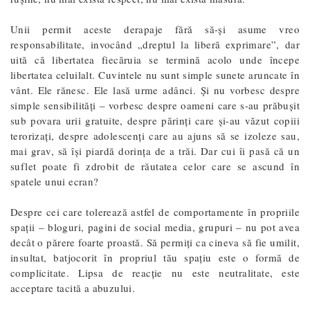
Unii permit aceste derapaje fără să-și asume vreo
responsabilitate, invocând „dreptul la liberă exprimare”, dar
uită că libertatea fiecăruia se termină acolo unde începe
libertatea celuilalt. Cuvintele nu sunt simple sunete aruncate în
vânt. Ele rănesc. Ele lasă urme adânci. Și nu vorbesc despre
simple sensibilități – vorbesc despre oameni care s-au prăbușit
sub povara urii gratuite, despre părinți care și-au văzut copiii
terorizați, despre adolescenți care au ajuns să se izoleze sau,
mai grav, să își piardă dorința de a trăi. Dar cui îi pasă că un
suflet poate fi zdrobit de răutatea celor care se ascund în
spatele unui ecran?
Despre cei care tolerează astfel de comportamente în propriile
spații – bloguri, pagini de social media, grupuri – nu pot avea
decât o părere foarte proastă. Să permiți ca cineva să fie umilit,
insultat, batjocorit în propriul tău spațiu este o formă de
complicitate. Lipsa de reacție nu este neutralitate, este
acceptare tacită a abuzului.