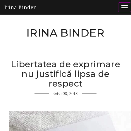
Irina Binder
To
nav
IRINA BINDER
Libertatea de exprimare
Home
nu justifică lipsa de
Gânduri
Libertatea
respect
de exprimare
nu justifică
iulie 08, 2018
lipsa de
respect