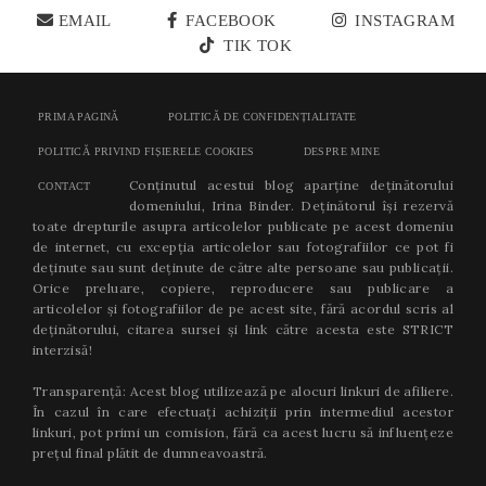
EMAIL
FACEBOOK
INSTAGRAM
TIK TOK
PRIMA PAGINĂ
POLITICĂ DE CONFIDENȚIALITATE
POLITICĂ PRIVIND FIȘIERELE COOKIES
DESPRE MINE
Conținutul acestui blog aparține deținătorului
CONTACT
domeniului, Irina Binder. Deținătorul își rezervă
toate drepturile asupra articolelor publicate pe acest domeniu
de internet, cu excepția articolelor sau fotografiilor ce pot fi
deținute sau sunt deținute de către alte persoane sau publicații.
Orice preluare, copiere, reproducere sau publicare a
articolelor și fotografiilor de pe acest site, fără acordul scris al
deținătorului, citarea sursei și link către acesta este STRICT
interzisă!
Transparență: Acest blog utilizează pe alocuri linkuri de afiliere.
În cazul în care efectuați achiziții prin intermediul acestor
linkuri, pot primi un comision, fără ca acest lucru să influențeze
prețul final plătit de dumneavoastră.