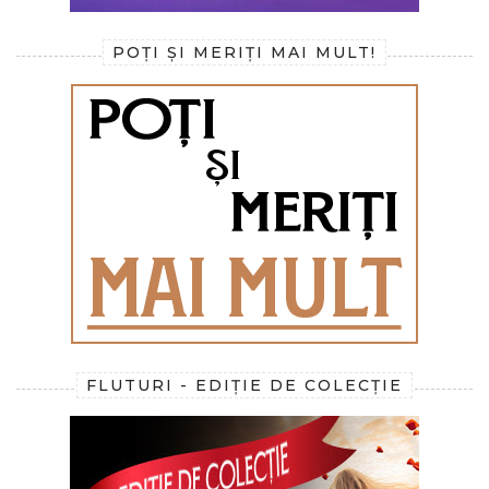
POȚI ȘI MERIȚI MAI MULT!
FLUTURI - EDIȚIE DE COLECȚIE