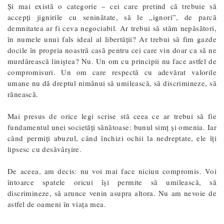
Și mai există o categorie – cei care pretind că trebuie să
accepți jignirile cu seninătate, să le „ignori”, de parcă
demnitatea ar fi ceva negociabil. Ar trebui să stăm nepăsători,
în numele unui fals ideal al libertății? Ar trebui să fim gazde
docile în propria noastră casă pentru cei care vin doar ca să ne
murdărească liniștea? Nu. Un om cu principii nu face astfel de
compromisuri. Un om care respectă cu adevărat valorile
umane nu dă dreptul nimănui să umilească, să discrimineze, să
rănească.
Mai presus de orice legi scrise stă ceea ce ar trebui să fie
fundamentul unei societăți sănătoase: bunul simț și omenia. Iar
când permiți abuzul, când închizi ochii la nedreptate, ele îți
lipsesc cu desăvârșire.
De aceea, am decis: nu voi mai face niciun compromis. Voi
întoarce spatele oricui își permite să umilească, să
discrimineze, să arunce venin asupra altora. Nu am nevoie de
astfel de oameni în viața mea.