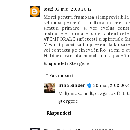
iosif
05 mai, 2018 20:12
Merci pentru frumoasa si imprevizibila 
schimba perceptia multora în ceea ce
simturi primare, si vor evolua const
instinctele primare spre autentic
ATEMPORALE sufletesti si spirituale.Sinc
Mi-ar fi placut sa fiu prezent la lansar
voi contacta pe cineva în Ro. sa mi-o cu
Fii binecuvântata cu mult har si pace în 
Răspundeți
Ștergere
Răspunsuri
Irina Binder
20 mai, 2018 00:
Mulțumesc mult, dragă Iosif! Îți 
Ștergere
Răspundeți