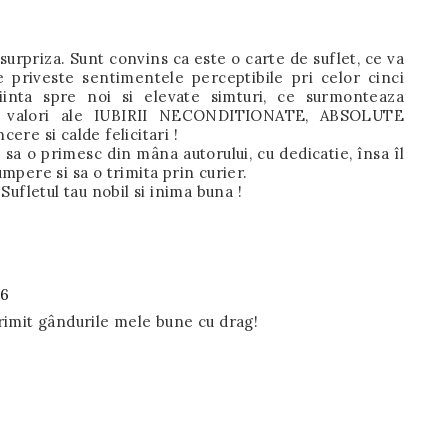
surpriza. Sunt convins ca este o carte de suflet, ce va
 priveste sentimentele perceptibile pri celor cinci
iinta spre noi si elevate simturi, ce surmonteaza
ele valori ale IUBIRII NECONDITIONATE, ABSOLUTE
ere si calde felicitari !
e sa o primesc din mâna autorului, cu dedicatie, însa îl
mpere si sa o trimita prin curier.
Sufletul tau nobil si inima buna !
46
trimit gândurile mele bune cu drag!