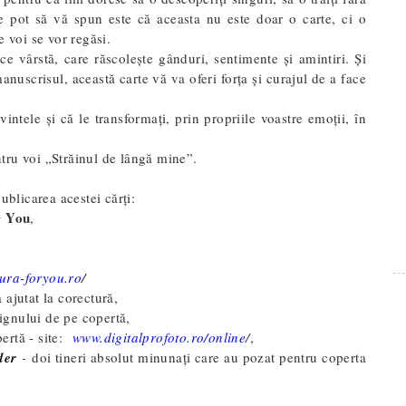
e pot să vă spun este că aceasta nu este doar o carte, ci o
e voi se vor regăsi.
ce vârstă, care răscolește gânduri, sentimente și amintiri. Și
nuscrisul, această carte vă va oferi forța și curajul de a face
vintele și că le transformați, prin propriile voastre emoții, în
tru voi „Străinul de lângă mine”.
ublicarea acestei cărți
:
r You
,
tura-foryou.ro
/
ajutat la corectură,
ignului de pe copertă,
ertă - site:
www.digitalprofoto.ro/online
/
,
der
-
doi tineri absolut minunați care au pozat pentru coperta