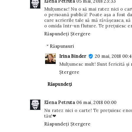
Elena Petruta
05 mai, 2018 23:33
Mulțumesc! Nu o să mai ratez nici o car
o persoană publică! Poate așa a fost da
care scrierile tale să mă răvășeasca, 
o omida într-un fluture. Te prețuiesc e
Răspundeți
Ștergere
Răspunsuri
Irina Binder
20 mai, 2018 00:
Mulțumesc mult! Sunt fericită și
Ștergere
Răspundeți
Elena Petruta
06 mai, 2018 00:00
Nu ratez nici o carte! Te prețuiesc enor
tău!❤
Răspundeți
Ștergere