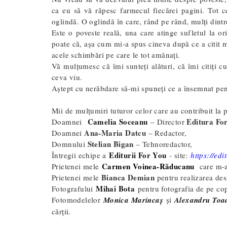
ca eu să vă răpesc farmecul fiecărei pagini. Tot c
oglindă. O oglindă în care, rând pe rând, mulți dintr
Este o poveste reală, una care atinge sufletul la ori
poate că, așa cum mi-a spus cineva după ce a citit ma
acele schimbări pe care le tot amânați.
Vă mulțumesc că îmi sunteți alături, că îmi citiți cu
ceva viu.
Aștept cu nerăbdare să-mi spuneți ce a însemnat pen
Mii de mulțumiri tuturor celor care au contribuit la p
Camelia Soceanu
Editura Fo
Doamnei
– Director
Ana-Maria Datcu
Doamnei
– Redactor,
Stelian Bigan
Domnului
– Tehnoredactor,
Editurii For You
Întregii echipe a
-
site:
https://edi
Carmen Voinea-Răducanu
Prietenei mele
care m-a 
Bianca Demian
Prietenei mele
pentru realizarea des
Mihai Bota
Fotografului
pentru fotografia de pe cop
Fotomodelelor
Monica Marincaș
și
Alexandru Toa
cărții.