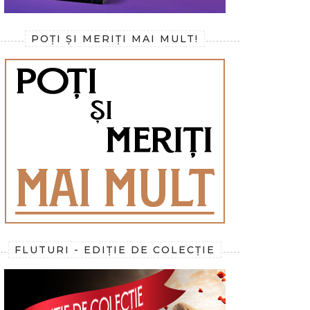
POȚI ȘI MERIȚI MAI MULT!
FLUTURI - EDIȚIE DE COLECȚIE