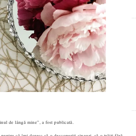
nul de lângă mine”, a fost publicată.
entru că îmi doresc să o descoperiți singuri, să o trăiți fără