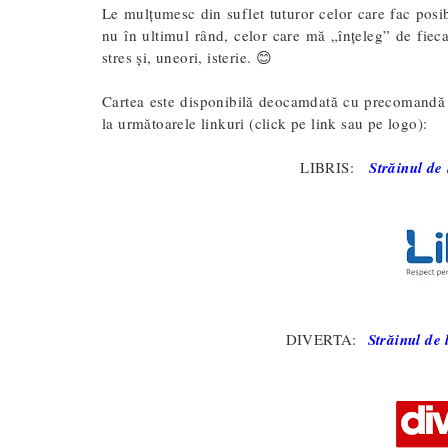
Le mulțumesc din suflet tuturor celor care fac posibil
nu în ultimul rând, celor care mă „înțeleg” de fieca
stres și, uneori, isterie. 😊
Cartea este disponibilă deocamdată cu precomand
la următoarele linkuri (click pe link sau pe logo)
:
LIBRIS:
Străinul d
DIVERTA:
Străinul d