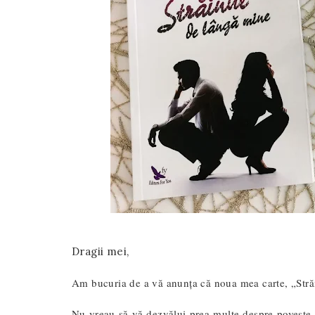
Dragii mei,
Am bucuria de a vă anunța că noua mea carte, „Străi
Nu vreau să vă dezvălui prea multe despre poveste, p