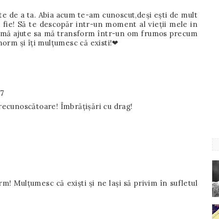
te de a ta. Abia acum te-am cunoscut,deși ești de mult
 fie! Să te descopăr intr-un moment al vieții mele in
să mă ajute sa mă transform într-un om frumos precum
norm și îți mulțumesc că existi!❤
47
 recunoscătoare! Îmbrățișări cu drag!
m! Mulțumesc că exiști și ne lași să privim în sufletul