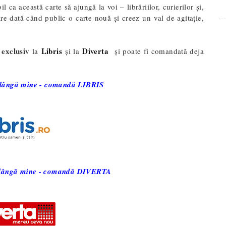
 ca această carte să ajungă la voi – librăriilor, curierilor și,
re dată când public o carte nouă și creez un val de agitație,
exclusiv
Libris
Diverta
ă
la
și la
și poate fi comandată deja
e lângă mine - comandă LIBRIS
e lângă mine - comandă DIVERTA