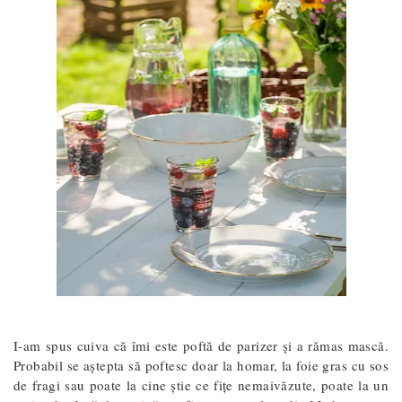
I-am spus cuiva că îmi este poftă de parizer și a rămas mască.
Probabil se aștepta să poftesc doar la homar, la foie gras cu sos
de fragi sau poate la cine știe ce fițe nemaivăzute, poate la un