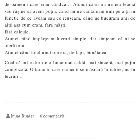
de oamenii care erau cândva… Atunci când nu ne era teamă
sau rușine să avem puțin, când nu ne cântăream unii pe alții în
funcție de ce aveam sau ce reușeam, când ne bucuram unii de
alții așa cum eram, fără măști,
fără calcule.
Atunci când împărțeam lucruri simple, dar simțeam că ni se
oferă totul.
Atunci când totul unui om era, de fapt, bunătatea.
Cred că mi-e dor de o lume mai caldă, mai sinceră, mai puțin
complicată. O lume în care oamenii se măsoară în iubire, nu în
lucruri...
Irina Binder
4 comentarii: