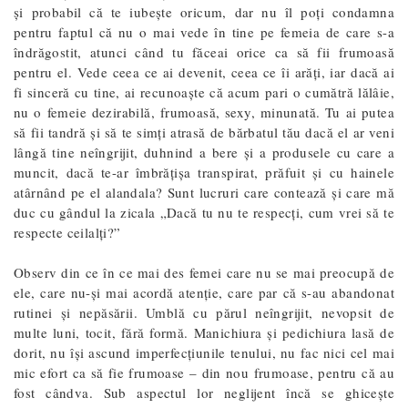
și probabil că te iubește oricum, dar nu îl poți condamna
pentru faptul că nu o mai vede în tine pe femeia de care s-a
îndrăgostit, atunci când tu făceai orice ca să fii frumoasă
pentru el. Vede ceea ce ai devenit, ceea ce îi arăți, iar dacă ai
fi sinceră cu tine, ai recunoaște că acum pari o cumătră lălâie,
nu o femeie dezirabilă, frumoasă, sexy, minunată. Tu ai putea
să fii tandră și să te simți atrasă de bărbatul tău dacă el ar veni
lângă tine neîngrijit, duhnind a bere și a produsele cu care a
muncit, dacă te-ar îmbrățișa transpirat, prăfuit și cu hainele
atârnând pe el alandala? Sunt lucruri care contează și care mă
duc cu gândul la zicala „Dacă tu nu te respecți, cum vrei să te
respecte ceilalți?”
Observ din ce în ce mai des femei care nu se mai preocupă de
ele, care nu-și mai acordă atenție, care par că s-au abandonat
rutinei și nepăsării. Umblă cu părul neîngrijit, nevopsit de
multe luni, tocit, fără formă. Manichiura și pedichiura lasă de
dorit, nu își ascund imperfecțiunile tenului, nu fac nici cel mai
mic efort ca să fie frumoase – din nou frumoase, pentru că au
fost cândva. Sub aspectul lor neglijent încă se ghicește