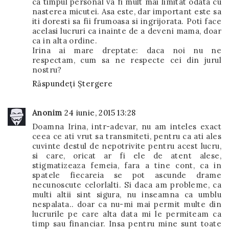
ca timpul personal va fi mult mai limitat odata cu
nasterea micutei. Asa este, dar important este sa
iti doresti sa fii frumoasa si ingrijorata. Poti face
acelasi lucruri ca inainte de a deveni mama, doar
ca in alta ordine.
Irina ai mare dreptate: daca noi nu ne
respectam, cum sa ne respecte cei din jurul
nostru?
Răspundeți
Ștergere
Anonim
24 iunie, 2015 13:28
Doamna Irina, intr-adevar, nu am inteles exact
ceea ce ati vrut sa transmiteti, pentru ca ati ales
cuvinte destul de nepotrivite pentru acest lucru,
si care, oricat ar fi ele de atent alese,
stigmatizeaza femeia, fara a tine cont, ca in
spatele fiecareia se pot ascunde drame
necunoscute celorlalti. Si daca am probleme, ca
multi altii sint sigura, nu inseamna ca umblu
nespalata.. doar ca nu-mi mai permit multe din
lucrurile pe care alta data mi le permiteam ca
timp sau financiar. Insa pentru mine sunt toate