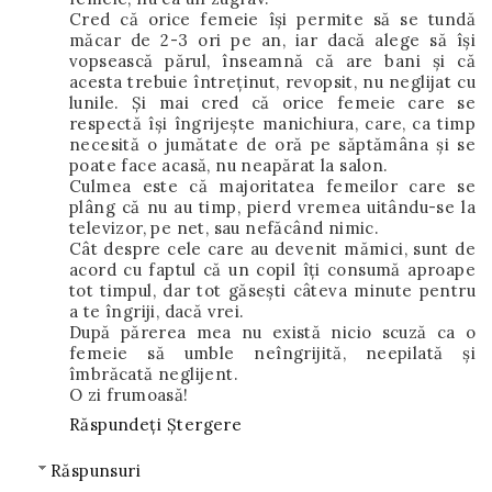
Cred că orice femeie îşi permite să se tundă
măcar de 2-3 ori pe an, iar dacă alege să îşi
vopsească părul, înseamnă că are bani şi că
acesta trebuie întreţinut, revopsit, nu neglijat cu
lunile. Şi mai cred că orice femeie care se
respectă îşi îngrijeşte manichiura, care, ca timp
necesită o jumătate de oră pe săptămâna şi se
poate face acasă, nu neapărat la salon.
Culmea este că majoritatea femeilor care se
plâng că nu au timp, pierd vremea uitându-se la
televizor, pe net, sau nefăcând nimic.
Cât despre cele care au devenit mămici, sunt de
acord cu faptul că un copil îţi consumă aproape
tot timpul, dar tot găseşti câteva minute pentru
a te îngriji, dacă vrei.
După părerea mea nu există nicio scuză ca o
femeie să umble neîngrijită, neepilată şi
îmbrăcată neglijent.
O zi frumoasă!
Răspundeți
Ștergere
Răspunsuri