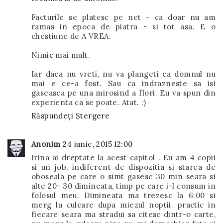
Facturile se platesc pe net - ca doar nu am
ramas in epoca de piatra - si tot asa. E o
chestiune de A VREA.
Nimic mai mult.
Iar daca nu vreti, nu va plangeti ca domnul nu
mai e ce-a fost. Sau ca indrazneste sa isi
gaseasca pe una mirosind a flori. Eu va spun din
experienta ca se poate. Atat. :)
Răspundeți
Ștergere
Anonim
24 iunie, 2015 12:00
Irina ai dreptate la acest capitol . Eu am 4 copii
si un job, indiferent de dispozitia si starea de
oboseala pe care o simt gasesc 30 min seara si
alte 20- 30 dimineata, timp pe care i-l consum in
folosul meu. Dimineata ma trezesc la 6:00 si
merg la culcare dupa miezul noptii. practic in
fiecare seara ma stradui sa citesc dintr-o carte,