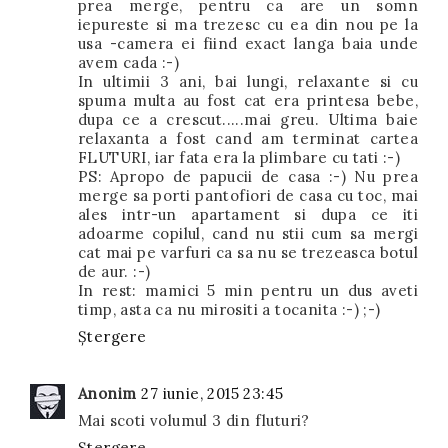
prea merge, pentru ca are un somn
iepureste si ma trezesc cu ea din nou pe la
usa -camera ei fiind exact langa baia unde
avem cada :-)
In ultimii 3 ani, bai lungi, relaxante si cu
spuma multa au fost cat era printesa bebe,
dupa ce a crescut.....mai greu. Ultima baie
relaxanta a fost cand am terminat cartea
FLUTURI, iar fata era la plimbare cu tati :-)
PS: Apropo de papucii de casa :-) Nu prea
merge sa porti pantofiori de casa cu toc, mai
ales intr-un apartament si dupa ce iti
adoarme copilul, cand nu stii cum sa mergi
cat mai pe varfuri ca sa nu se trezeasca botul
de aur. :-)
In rest: mamici 5 min pentru un dus aveti
timp, asta ca nu mirositi a tocanita :-) ;-)
Ștergere
Anonim
27 iunie, 2015 23:45
Mai scoti volumul 3 din fluturi?
Ștergere