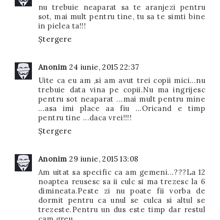
nu trebuie neaparat sa te aranjezi pentru
sot, mai mult pentru tine, tu sa te simti bine
in pielea ta!!!
Ștergere
Anonim
24 iunie, 2015 22:37
Uite ca eu am ,si am avut trei copii mici...nu
trebuie data vina pe copii.Nu ma ingrijesc
pentru sot neaparat ...mai mult pentru mine
...asa imi place aa fiu ...Oricand e timp
pentru tine ...daca vrei!!!!
Ștergere
Anonim
29 iunie, 2015 13:08
Am uitat sa specific ca am gemeni...???La 12
noaptea reusesc sa ii culc si ma trezesc la 6
dimineata.Peste zi nu poate fii vorba de
dormit pentru ca unul se culca si altul se
trezeste.Pentru un dus este timp dar restul
cam greu.........