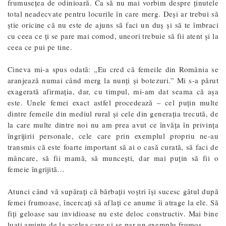
frumusețea de odinioară. Ca să nu mai vorbim despre ținutele
total neadecvate pentru locurile în care merg. Deși ar trebui să
știe oricine că nu este de ajuns să faci un duș și să te îmbraci
cu ceea ce ți se pare mai comod, uneori trebuie să fii atent și la
ceea ce pui pe tine.
Cineva mi-a spus odată: „Eu cred că femeile din România se
aranjează numai când merg la nunți și botezuri.” Mi s-a părut
exagerată afirmația, dar, cu timpul, mi-am dat seama că așa
este. Unele femei exact astfel procedează – cel puțin multe
dintre femeile din mediul rural și cele din generația trecută, de
la care multe dintre noi nu am prea avut ce învăța în privința
îngrijirii personale, cele care prin exemplul propriu ne-au
transmis că este foarte important să ai o casă curată, să faci de
mâncare, să fii mamă, să muncești, dar mai puțin să fii o
femeie îngrijită…
Atunci când vă supărați că bărbații voștri își sucesc gâtul după
femei frumoase, încercați să aflați ce anume îi atrage la ele. Să
fiți geloase sau invidioase nu este deloc constructiv. Mai bine
luați aminte de la acelea care vi se par un exemplu frumos.