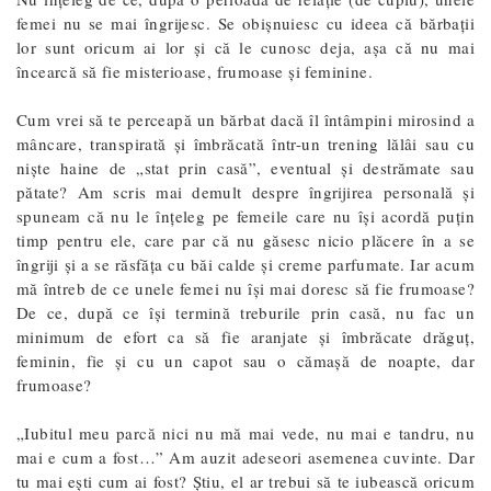
femei nu se mai îngrijesc. Se obișnuiesc cu ideea că bărbații
lor sunt oricum ai lor și că le cunosc deja, așa că nu mai
încearcă să fie misterioase, frumoase și feminine.
Cum vrei să te perceapă un bărbat dacă îl întâmpini mirosind a
mâncare, transpirată și îmbrăcată într-un trening lălâi sau cu
niște haine de „stat prin casă”, eventual și destrămate sau
pătate? Am scris mai demult despre îngrijirea personală și
spuneam că nu le înțeleg pe femeile care nu își acordă puțin
timp pentru ele, care par că nu găsesc nicio plăcere în a se
îngriji și a se răsfăța cu băi calde și creme parfumate. Iar acum
mă întreb de ce unele femei nu își mai doresc să fie frumoase?
De ce, după ce își termină treburile prin casă, nu fac un
minimum de efort ca să fie aranjate și îmbrăcate drăguț,
feminin, fie și cu un capot sau o cămașă de noapte, dar
frumoase?
„Iubitul meu parcă nici nu mă mai vede, nu mai e tandru, nu
mai e cum a fost…” Am auzit adeseori asemenea cuvinte. Dar
tu mai ești cum ai fost? Știu, el ar trebui să te iubească oricum