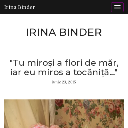
Irina Binder
Togg
navig
IRINA BINDER
"Tu miroşi a flori de măr,
Home
iar eu miros a tocăniţă..."
Iubitelor
mele
prietene
iunie 23, 2015
"Tu
miroşi a
flori de
măr, iar eu
miros a
tocăniţă..."