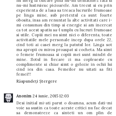
nu merg la culcare pina nu-mi demachiez fata si
nu-mi lustruiesc picioarele. Am trecut si eu prin
experienta de a lasa sa treaca lucrurile frumoase
pe linga mine, sub pretextul ca sunt foarte
obosita, insa am renuntat la alte activitati care i-
mi consumau din timp si energie si am incercat
ca tot acest spatiu sa-l umplu cu lucruri frumoase
si utile. Copiii mei nu simt nici o diferenta, toate
activitatile mele personale incep dupa orele 22,
cind toti ai casei merg la patutul lor. Linga sot
ma apropii cu miros proaspat si cocheta. Ma simt
o femeie frumoasa si copiii mei sunt mindri de
mine. Sotul in fiecare zi ma copleseste cu
complimente si chiar simt o gelozie in ochii lui
cind ies din casa. Femeilor nu uitati sa fiti
femei!!!
Răspundeți
Ștergere
Anonim
24 iunie, 2015 12:03
Desi initial mi-ati parut o doamna, acum dati-mi
voie sa sustin ca toate aceste critici nu fac decat
sa demonstreze ca sinteti un om plin de