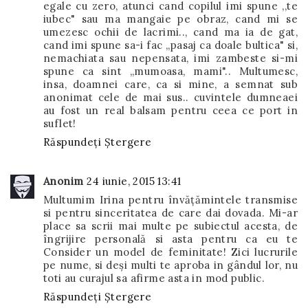
egale cu zero, atunci cand copilul imi spune ,,te
iubec" sau ma mangaie pe obraz, cand mi se
umezesc ochii de lacrimi.., cand ma ia de gat,
cand imi spune sa-i fac ,,pasaj ca doale bultica" si,
nemachiata sau nepensata, imi zambeste si-mi
spune ca sint ,,mumoasa, mami".. Multumesc,
insa, doamnei care, ca si mine, a semnat sub
anonimat cele de mai sus.. cuvintele dumneaei
au fost un real balsam pentru ceea ce port in
suflet!
Răspundeți
Ștergere
Anonim
24 iunie, 2015 13:41
Multumim Irina pentru învățămintele transmise
si pentru sinceritatea de care dai dovada. Mi-ar
place sa scrii mai multe pe subiectul acesta, de
îngrijire personală si asta pentru ca eu te
Consider un model de feminitate! Zici lucrurile
pe nume, si deși multi te aproba in gândul lor, nu
toti au curajul sa afirme asta in mod public.
Răspundeți
Ștergere