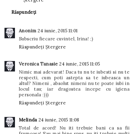
Răspundeți
Anonim
24 iunie, 2015 11:01
Subscriu fiecare cuvintel, Irina! ;)
Răspundeți
Ștergere
Veronica Tanasie
24 iunie, 2015 11:05
Nimic mai adevarat! Daca tu nu te iubesti si nu te
respecti, cum poti astepta sa te iubeasca un
altul? Nimeni , absolut nimeni nu te poate iubi in
locul tau; iar dragostea incepe cu igiena
personala :)))
Răspundeți
Ștergere
Melinda
24 iunie, 2015 11:08
Total de acord! Nu iti trebuie bani ca sa fii
frumoasa! Sau mai bine spus, nu iti trebuie multi