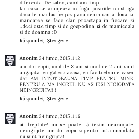
diferenta. De salon, cand am timp...
Iar casa se aranjeaza in fuga, jucariile nu striga
daca le mai las pe jos pana seara sau a doua zi,
mancarea se face clar, proastapa in fiecare zi
..deci este timp si de gospodina, si de mamiceala
si de doamna :D
Răspundeți
Ștergere
Anonim
24 iunie, 2015 11:12
am doi copii, unul de 8 ani si unul de 2 ani, sunt
angajata, eu gatesc acasa, eu fac treburile casei,
dar AM INTOTDEAUNA TIMP PENTRU MINE,
PENTRU A MA INGRIJI. NU AS IESI NICIODATA
NEINGRIJITA!!!!
Răspundeți
Ștergere
Anonim
24 iunie, 2015 11:16
ai dreptate! nu se poate să iesim nearanjate,
neingrijite! am doi copii si pentru asta niciodata
nu sunt neingrijita!