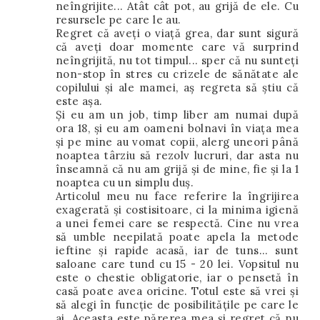
neîngrijite... Atât cât pot, au grijă de ele. Cu
resursele pe care le au.
Regret că aveți o viață grea, dar sunt sigură
că aveți doar momente care vă surprind
neîngrijită, nu tot timpul... sper că nu sunteți
non-stop în stres cu crizele de sănătate ale
copilului și ale mamei, aș regreta să știu că
este așa.
Și eu am un job, timp liber am numai după
ora 18, și eu am oameni bolnavi în viața mea
și pe mine au vomat copii, alerg uneori până
noaptea târziu să rezolv lucruri, dar asta nu
înseamnă că nu am grijă și de mine, fie și la 1
noaptea cu un simplu duș.
Articolul meu nu face referire la îngrijirea
exagerată și costisitoare, ci la minima igienă
a unei femei care se respectă. Cine nu vrea
să umble neepilată poate apela la metode
ieftine și rapide acasă, iar de tuns... sunt
saloane care tund cu 15 - 20 lei. Vopsitul nu
este o chestie obligatorie, iar o pensetă în
casă poate avea oricine. Totul este să vrei și
să alegi în funcție de posibilitățile pe care le
ai. Aceasta este părerea mea și regret că nu