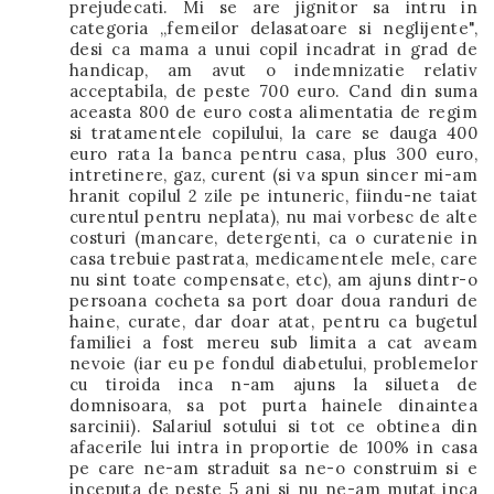
prejudecati. Mi se are jignitor sa intru in
categoria ,,femeilor delasatoare si neglijente",
desi ca mama a unui copil incadrat in grad de
handicap, am avut o indemnizatie relativ
acceptabila, de peste 700 euro. Cand din suma
aceasta 800 de euro costa alimentatia de regim
si tratamentele copilului, la care se dauga 400
euro rata la banca pentru casa, plus 300 euro,
intretinere, gaz, curent (si va spun sincer mi-am
hranit copilul 2 zile pe intuneric, fiindu-ne taiat
curentul pentru neplata), nu mai vorbesc de alte
costuri (mancare, detergenti, ca o curatenie in
casa trebuie pastrata, medicamentele mele, care
nu sint toate compensate, etc), am ajuns dintr-o
persoana cocheta sa port doar doua randuri de
haine, curate, dar doar atat, pentru ca bugetul
familiei a fost mereu sub limita a cat aveam
nevoie (iar eu pe fondul diabetului, problemelor
cu tiroida inca n-am ajuns la silueta de
domnisoara, sa pot purta hainele dinaintea
sarcinii). Salariul sotului si tot ce obtinea din
afacerile lui intra in proportie de 100% in casa
pe care ne-am straduit sa ne-o construim si e
inceputa de peste 5 ani si nu ne-am mutat inca