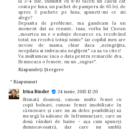
la 3-4 zile, inmultit cu 8-10 faceti un calcul cat
costa pe luna, un pachet de pampers de 65 lei, de
aprox 3 pachete pe luna, spuneti-mi ce ati
alege?
Depasita de probleme, ma gandeam la un
moment dat sa renunt.. insa, vorba lui Cioran
,,moartea nu e o soluţie deoarece ea, rezolvând
totul, nu rezolvă totuşi nimic" iar copilul meu are
nevoie de mama, chiar daca ,,neingrijita,
neepilata si imbracata neglijent" ca sa va citez!
Va multumesc inca o data pentru remarcile dvs.,
Semneaza o femeie, nu un ,,zugrav".
Răspundeți
Ștergere
Răspunsuri
Irina Binder
24 iunie, 2015 12:20
Stimată doamnă, cunosc multe femei cu
copii bolnavi, cunosc femei imobilizate în
cărucioare și care nu au deloc posibilități să
meargă la saloane de înfrumusețare, care au
două rânduri de haine - așa cum spuneți
dumneavoastră, dar care nu umblă