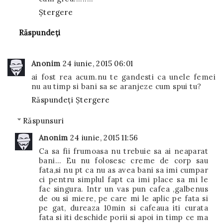
Ștergere
Răspundeți
Anonim
24 iunie, 2015 06:01
ai fost rea acum.nu te gandesti ca unele femei
nu au timp si bani sa se aranjeze cum spui tu?
Răspundeți
Ștergere
Răspunsuri
Anonim
24 iunie, 2015 11:56
Ca sa fii frumoasa nu trebuie sa ai neaparat
bani... Eu nu folosesc creme de corp sau
fata,si nu pt ca nu as avea bani sa imi cumpar
ci pentru simplul fapt ca imi place sa mi le
fac singura. Intr un vas pun cafea ,galbenus
de ou si miere, pe care mi le aplic pe fata si
pe gat, dureaza 10min si cafeaua iti curata
fata si iti deschide porii si apoi in timp ce ma