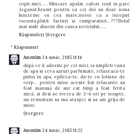
copii mici......Mincare ,spalat, calcat, iesit in parc
,leganat,hranit pentru ca cei doi au doar noua
luni,teme cu cea mare,noroc ca a inceput
vacanta,platit facturi si cumparaturi...???Sotul
mai mult absent din cauza seviciului......
Răspundeți
Ștergere
Răspunsuri
Anonim
24 iunie, 2015 11:14
după ce ii adormi pe cei mici, ia umpleti vana
de apa si ceva saruri parfumate, relaxeaza-te
putin in apa, epileza-te, da-te cu lotiune de
corp... pentru mine aceste bai relaxante au
fost manusă de aur cat timp a fost fetita
mică, si desi se trezea de 3-4 ori pe noapte,
nu renuntam sa ma aranjez si sa am grija de
mine.
Ștergere
Anonim
24 iunie, 2015 11:22