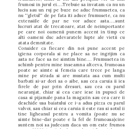
frumosi in jurul ei.....Trebuie sa invatam ca nu un
luciu sau un ruj pe buze ne aduc frumusetea, ca
nu ''gletul'' de pe fata iti aduce frumusete, ca nu
extensiile de par ne vor aduce asta.....sunt
lucruri atat de trecatoare, atat de neimportante
pe care noi oamenii punem accent in timp ce
alti oameni duc adevaratele lupte ale vietii cu
atata demnitate.
Consider ca fiecare din noi pune accent pe
igiena corporala si ne place sa ne ingrijim ca
asta ne face sa ne simtim bine.... Frumusetea in
schimb pentru mine inseamna altceva, frumoasa
poate se simte si femeia care trece pe langa
mine pe strada si are mustata asa cum multi
barbati si-ar dori sa o aibe, sau cea caruia ii ies
firele de par prin dresuri, sau cea cu parul
nearanjat, chiar si cea care iese in pupuci de
casa si pijamale pana la magazin sau cea care ii
deschide usa baiatului ce i-a adus pizza cu parul
valvoi, sau chiar si cea caruia ii este rau si sotul ii
tine ligheanul pentru a vomita (poate nu se
simte bine-dar poate e la fel de frumoasa)cine
suntem noi sa judecam daca un om este frumos