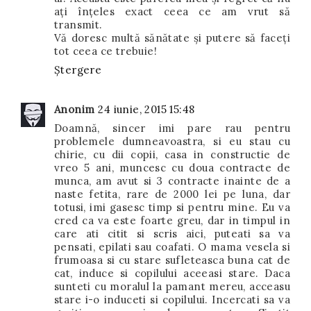
ați înțeles exact ceea ce am vrut să
transmit.
Vă doresc multă sănătate și putere să faceți
tot ceea ce trebuie!
Ștergere
Anonim
24 iunie, 2015 15:48
Doamnă, sincer imi pare rau pentru
problemele dumneavoastra, si eu stau cu
chirie, cu dii copii, casa in constructie de
vreo 5 ani, muncesc cu doua contracte de
munca, am avut si 3 contracte inainte de a
naste fetita, rare de 2000 lei pe luna, dar
totusi, imi gasesc timp si pentru mine. Eu va
cred ca va este foarte greu, dar in timpul in
care ati citit si scris aici, puteati sa va
pensati, epilati sau coafati. O mama vesela si
frumoasa si cu stare sufleteasca buna cat de
cat, induce si copilului aceeasi stare. Daca
sunteti cu moralul la pamant mereu, acceasu
stare i-o induceti si copilului. Incercati sa va