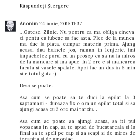
Răspundeți
Ștergere
Anonim
24 iunie, 2015 11:37
...Gatesc. Zilnic. Nu pentru ca ma obliga cineva,
ci pentu ca iubesc sa fac asta. Plec de la munca,
ma duc la piata, cumpar materia prima. Ajung
acasa, dau hainele jos, raman in lenjerie, imi
impachetez parul cu un prosop ca sa nu ia miros
de la mancare si ma apuc. In 2 ore e si mancarea
facuta si vasele spalate. Apoi fac un dus in 5 min
si e totul gata :)
Deci se poate.
Asa cum se poate sa te duci la epilat la 3
saptamani - dureaza fix o ora un epilat total si sa
ajungi acasa cu 2 ore mai tarziu...
Asa cum se poate sa ajungi acasa, sa iti pui
vopseaua in cap, sa te apuci de bucatareala si la
final sa te speli pe cap si sa scapi si de miros de
tocanita si de amoniac.