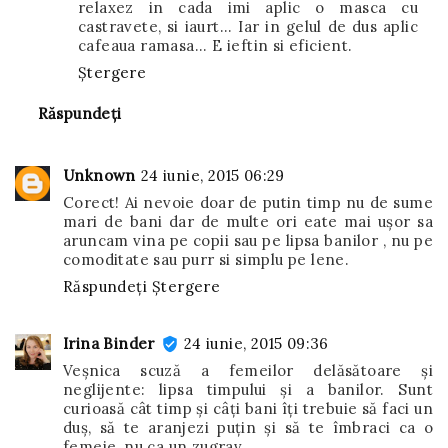
relaxez in cada imi aplic o masca cu
castravete, si iaurt... Iar in gelul de dus aplic
cafeaua ramasa... E ieftin si eficient.
Ștergere
Răspundeți
Unknown
24 iunie, 2015 06:29
Corect! Ai nevoie doar de putin timp nu de sume
mari de bani dar de multe ori eate mai ușor sa
aruncam vina pe copii sau pe lipsa banilor , nu pe
comoditate sau purr si simplu pe lene.
Răspundeți
Ștergere
Irina Binder
24 iunie, 2015 09:36
Veşnica scuză a femeilor delăsătoare şi
neglijente: lipsa timpului şi a banilor. Sunt
curioasă cât timp şi câţi bani îţi trebuie să faci un
duş, să te aranjezi puţin şi să te îmbraci ca o
femeie, nu ca un zugrav.