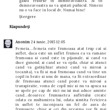
gasiti resurse in dumneavoastra. Si tit
dumneavoastra sa va ajutati psihicul. Nimeni
nu o va face in locul dv. Numai bine!
Ștergere
Răspundeți
Anonim
24 iunie, 2015 12:05
Femeia....femeia este frumoasa atat trup cat si
suflet, daca este un suflet frumos ea va ramane
frumoasa si cand este in pijamale, si cand va
duce gunoiul, si cand se va epila, chiar si atunci
cand va gatii(chiar atunci cand va mirosi a
tocanita), va fii si mai frumoasa cand va tine un
copil in brate si unu de mana, va fii extraordinar
de frumoasa atunci cand poate va mirosi a
transpiratie, voma de copil mic si nu va apuca sa
se spele pe cap de nici nu isi mai aduce aminte
cand...deoarece frumusetea sufletului creste
odata cu multumirea lui, odata simtita fericirea
in suflet te inconjoara un fel de aura de
frumusete, chiar si cei din preajma vor fii mai