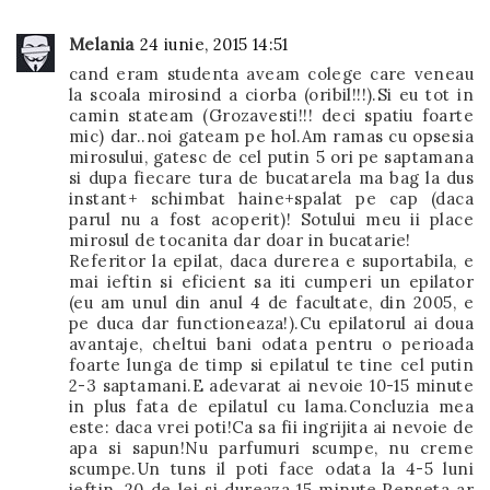
Melania
24 iunie, 2015 14:51
cand eram studenta aveam colege care veneau
la scoala mirosind a ciorba (oribil!!!).Si eu tot in
camin stateam (Grozavesti!!! deci spatiu foarte
mic) dar..noi gateam pe hol.Am ramas cu opsesia
mirosului, gatesc de cel putin 5 ori pe saptamana
si dupa fiecare tura de bucatarela ma bag la dus
instant+ schimbat haine+spalat pe cap (daca
parul nu a fost acoperit)! Sotului meu ii place
mirosul de tocanita dar doar in bucatarie!
Referitor la epilat, daca durerea e suportabila, e
mai ieftin si eficient sa iti cumperi un epilator
(eu am unul din anul 4 de facultate, din 2005, e
pe duca dar functioneaza!).Cu epilatorul ai doua
avantaje, cheltui bani odata pentru o perioada
foarte lunga de timp si epilatul te tine cel putin
2-3 saptamani.E adevarat ai nevoie 10-15 minute
in plus fata de epilatul cu lama.Concluzia mea
este: daca vrei poti!Ca sa fii ingrijita ai nevoie de
apa si sapun!Nu parfumuri scumpe, nu creme
scumpe.Un tuns il poti face odata la 4-5 luni
ieftin, 20 de lei si dureaza 15 minute.Penseta ar