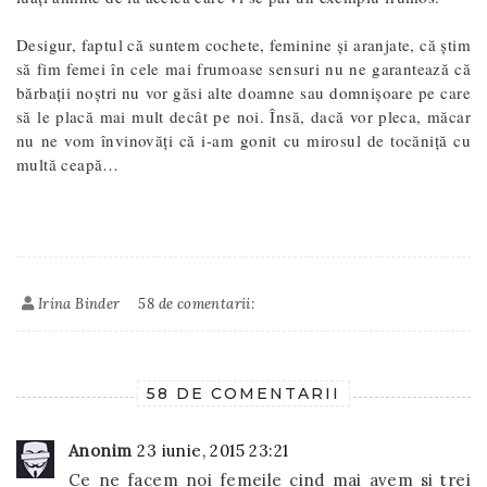
Desigur, faptul că suntem cochete, feminine și aranjate, că știm
să fim femei în cele mai frumoase sensuri nu ne garantează că
bărbații noștri nu vor găsi alte doamne sau domnișoare pe care
să le placă mai mult decât pe noi. Însă, dacă vor pleca, măcar
nu ne vom învinovăți că i-am gonit cu mirosul de tocăniță cu
multă ceapă…
Irina Binder
58 de comentarii:
58 DE COMENTARII
Anonim
23 iunie, 2015 23:21
Ce ne facem noi femeile cind mai avem si trei