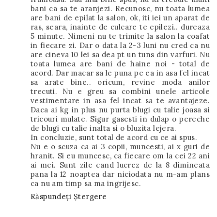
bani ca sa te aranjezi. Recunosc, nu toata lumea
are bani de epilat la salon, ok, iti iei un aparat de
ras, seara, inainte de culcare te epilezi.. dureaza
5 minute. Nimeni nu te trimite la salon la coafat
in fiecare zi. Dar o data la 2-3 luni nu cred ca nu
are cineva 10 lei sa dea pt un tuns din varfuri. Nu
toata lumea are bani de haine noi - total de
acord. Dar macar sa le puna pe ea in asa fel incat
sa arate bine.. oricum, revine moda anilor
trecuti. Nu e greu sa combini unele articole
vestimentare in asa fel incat sa te avantajeze.
Daca ai kg in plus nu purta blugi cu talie joasa si
tricouri mulate. Sigur gasesti in dulap o pereche
de blugi cu talie inalta si o bluzita lejera.
In concluzie, sunt total de acord cu ce ai spus.
Nu e o scuza ca ai 3 copii, muncesti, ai x guri de
hranit. Si eu muncesc, ca fiecare om la cei 22 ani
ai mei. Sunt zile cand lucrez de la 8 dimineata
pana la 12 noaptea dar niciodata nu m-am plans
ca nu am timp sa ma ingrijesc.
Răspundeți
Ștergere