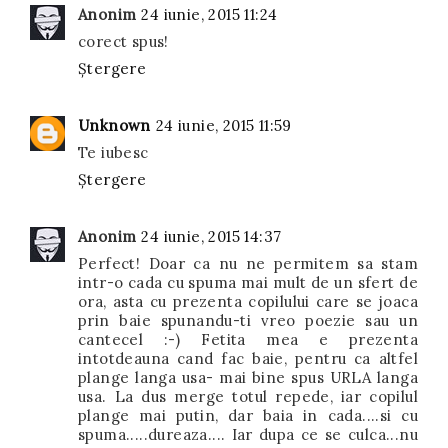
Anonim
24 iunie, 2015 11:24
corect spus!
Ștergere
Unknown
24 iunie, 2015 11:59
Te iubesc
Ștergere
Anonim
24 iunie, 2015 14:37
Perfect! Doar ca nu ne permitem sa stam
intr-o cada cu spuma mai mult de un sfert de
ora, asta cu prezenta copilului care se joaca
prin baie spunandu-ti vreo poezie sau un
cantecel :-) Fetita mea e prezenta
intotdeauna cand fac baie, pentru ca altfel
plange langa usa- mai bine spus URLA langa
usa. La dus merge totul repede, iar copilul
plange mai putin, dar baia in cada....si cu
spuma.....dureaza.... Iar dupa ce se culca...nu