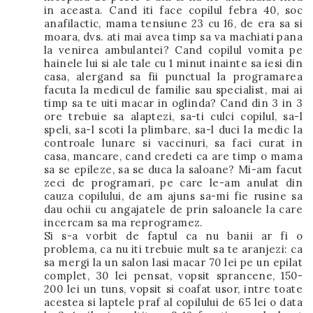
in aceasta. Cand iti face copilul febra 40, soc
anafilactic, mama tensiune 23 cu 16, de era sa si
moara, dvs. ati mai avea timp sa va machiati pana
la venirea ambulantei? Cand copilul vomita pe
hainele lui si ale tale cu 1 minut inainte sa iesi din
casa, alergand sa fii punctual la programarea
facuta la medicul de familie sau specialist, mai ai
timp sa te uiti macar in oglinda? Cand din 3 in 3
ore trebuie sa alaptezi, sa-ti culci copilul, sa-l
speli, sa-l scoti la plimbare, sa-l duci la medic la
controale lunare si vaccinuri, sa faci curat in
casa, mancare, cand credeti ca are timp o mama
sa se epileze, sa se duca la saloane? Mi-am facut
zeci de programari, pe care le-am anulat din
cauza copilului, de am ajuns sa-mi fie rusine sa
dau ochii cu angajatele de prin saloanele la care
incercam sa ma reprogramez.
Si s-a vorbit de faptul ca nu banii ar fi o
problema, ca nu iti trebuie mult sa te aranjezi: ca
sa mergi la un salon lasi macar 70 lei pe un epilat
complet, 30 lei pensat, vopsit sprancene, 150-
200 lei un tuns, vopsit si coafat usor, intre toate
acestea si laptele praf al copilului de 65 lei o data