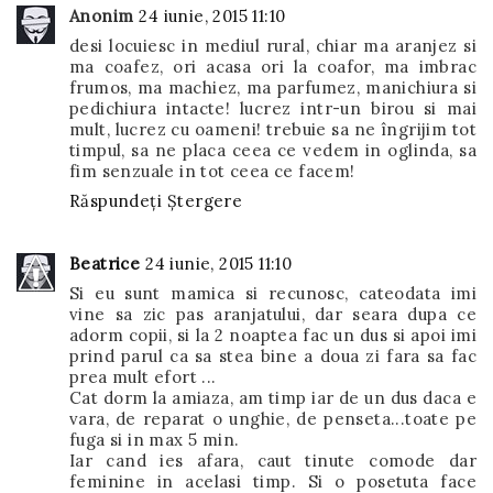
Anonim
24 iunie, 2015 11:10
desi locuiesc in mediul rural, chiar ma aranjez si
ma coafez, ori acasa ori la coafor, ma imbrac
frumos, ma machiez, ma parfumez, manichiura si
pedichiura intacte! lucrez intr-un birou si mai
mult, lucrez cu oameni! trebuie sa ne îngrijim tot
timpul, sa ne placa ceea ce vedem in oglinda, sa
fim senzuale in tot ceea ce facem!
Răspundeți
Ștergere
Beatrice
24 iunie, 2015 11:10
Si eu sunt mamica si recunosc, cateodata imi
vine sa zic pas aranjatului, dar seara dupa ce
adorm copii, si la 2 noaptea fac un dus si apoi imi
prind parul ca sa stea bine a doua zi fara sa fac
prea mult efort ...
Cat dorm la amiaza, am timp iar de un dus daca e
vara, de reparat o unghie, de penseta...toate pe
fuga si in max 5 min.
Iar cand ies afara, caut tinute comode dar
feminine in acelasi timp. Si o posetuta face