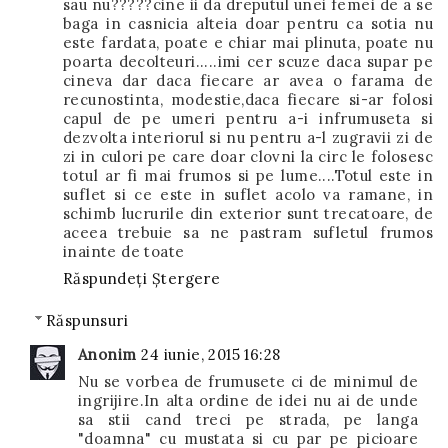
sau nu?????cine ii da dreputul unei femei de a se
baga in casnicia alteia doar pentru ca sotia nu
este fardata, poate e chiar mai plinuta, poate nu
poarta decolteuri.....imi cer scuze daca supar pe
cineva dar daca fiecare ar avea o farama de
recunostinta, modestie,daca fiecare si-ar folosi
capul de pe umeri pentru a-i infrumuseta si
dezvolta interiorul si nu pentru a-l zugravii zi de
zi in culori pe care doar clovni la circ le folosesc
totul ar fi mai frumos si pe lume....Totul este in
suflet si ce este in suflet acolo va ramane, in
schimb lucrurile din exterior sunt trecatoare, de
aceea trebuie sa ne pastram sufletul frumos
inainte de toate
Răspundeți
Ștergere
Răspunsuri
Anonim
24 iunie, 2015 16:28
Nu se vorbea de frumusete ci de minimul de
ingrijire.In alta ordine de idei nu ai de unde
sa stii cand treci pe strada, pe langa
"doamna" cu mustata si cu par pe picioare