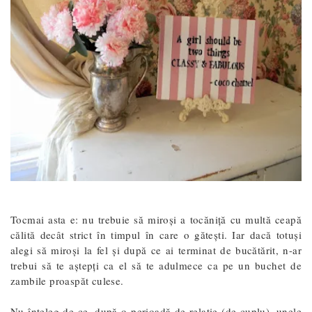
Tocmai asta e: nu trebuie să miroși a tocăniță cu multă ceapă
călită decât strict în timpul în care o gătești. Iar dacă totuși
alegi să miroși la fel și după ce ai terminat de bucătărit, n-ar
trebui să te aștepți ca el să te adulmece ca pe un buchet de
zambile proaspăt culese.
Nu înțeleg de ce, după o perioadă de relație (de cuplu), unele