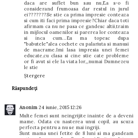
daca are suflet bun sau nu,Ea s-o fi
considerand frumoasa dar restul in jurul
ei???????Se stie ca prima impresie conteaza
si cum iti faci prima impresie?Chiar daca toti
afirmam ca nu ne pasa ce gandesc altii,traim
in mijlocul oamenilor si parerea lor conteaza
si inca cum...Eu ma topesc dupa
"babutele"alea cochete cu palariuta si manusi
de macrame.Imi lasa impresia unei femei
educate,cu clasa si cine stie cate probleme
or fi avut si ele la viata lor,,,numai Dumnezeu
le stie
Ștergere
Răspundeți
Anonim
24 iunie, 2015 12:26
Multe femei sunt neingrijite inainte de a deveni
mame. Odata cu nasterea unui copil, au scuza
perfecta pentru a nu se mai ingriji.
Sunt mama unei fetite de 8 luni si ma gandeam