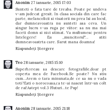
Anonim
27 ianuarie, 2015 17:03
Sunteti o fata tare de treaba. Poate pe undeva
v-am judecat gresit. In clasa sociala din care fac
parte, melancolicii si visatorii nu prea Isi au locul,
dar dumneavoastra nu sunteti asa ceva. Un
singur lucru v-as ruga pe viitor: sa nu ma mai
faceti domn si nici stimat. Va multumesc pentru
Intelegere! Eu ,,muncitorul"... stiti
dumneavoastrta care. Sarut mana doamna!
Răspundeți
Ștergere
Teo
28 ianuarie, 2015 15:10
Superb,vreau sa descarc fotografiile,doar pt
coperta mea de Facebook.Se poate? Nu stiu
cum...Avem o tara minunata,de ce sa nu o vada
toti?Esti o norocoasa,ca te-ai nascut într-un colt
de rai!Astept vol.3 Fluturi...te Pup!
Răspundeți
Ștergere
Anonim
28 ianuarie, 2015 21:18