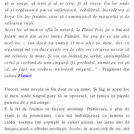
să se roage, să ierte și să se ierte. Și să viseze. Un loc unde
să-şi regăsească pacea sufletească, echilibrul, încrederea şi
forţa. Un loc frumos, care să-i amintească de miracolul şi de
valoarea vieţii.
Acest loc al meu se află în natură, la Plaiul Foii, pe o bucată
foarte mică din acest imens Pământ. Nu ştiu de ce am ales
acel loc – sau dacă nu cumva el m-a ales pe mine, dar cu
siguranţă mă voi duce acolo ori de câte ori voi avea nevoie să
mă reîntorc la mine. Și voi sta întinsă pe iarbă, contemplând
cerul şi vorbind de una singură. Şi, probabil, numai eu voi şti
că, de fapt, nu vorbesc niciodată singură...
"
-
Fragment din
cartea
Fluturi
Uneori, simt nevoia să fiu doar eu cu mine. Și fug în acest loc
al meu, unde timpul pare să se oprească, iar lumea își pierde
puterea de a mă atinge.
E la fel de frumos în fiecare anotimp. Primăvara, e plin de
viață și de promisiuni, vara mă îmbrățișează cu lumina ei
caldă, toamna îmi șoptește în culori arămii, iar iarna îmi dă
liniștea pură a albului nesfârșit. Acolo, în acest colț de rai, mă