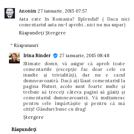
Anonim
27 ianuarie, 2015 07:57
Asta este In Romania? Splendid! ( Daca nici
comentariul asta nu-l aprobi...nici nu ma supar)
Răspundeți
Ștergere
Răspunsuri
Irina Binder
27 ianuarie, 2015 08:48
Stimate domn, vă asigur că aprob toate
comentariile (excepție fac doar cele cu
insulte și trivialități), dar nu e cazul
dumneavoastră. Dacă ați lăsat comentariul la
pagina Fluturi, acolo sunt foarte multe și
trebuie să treceți câteva pagini să găsiți și
comentariul dumneavoastră. Vă mulțumesc
pentru cele împărtășite și pentru că mă
citiți! Gânduri bune cu drag!
Ștergere
Răspundeți