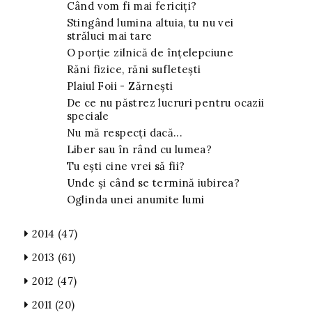
Când vom fi mai fericiți?
Stingând lumina altuia, tu nu vei
străluci mai tare
O porție zilnică de înțelepciune
Răni fizice, răni sufleteşti
Plaiul Foii - Zărnești
De ce nu păstrez lucruri pentru ocazii
speciale
Nu mă respecţi dacă...
Liber sau în rând cu lumea?
Tu ești cine vrei să fii?
Unde şi când se termină iubirea?
Oglinda unei anumite lumi
2014
(47)
2013
(61)
2012
(47)
2011
(20)