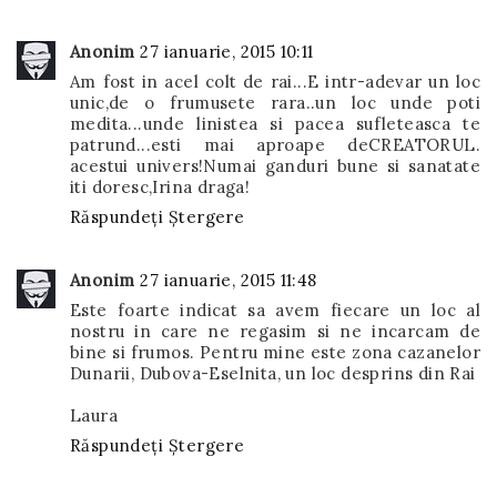
Anonim
27 ianuarie, 2015 10:11
Am fost in acel colt de rai...E intr-adevar un loc
unic,de o frumusete rara..un loc unde poti
medita...unde linistea si pacea sufleteasca te
patrund...esti mai aproape deCREATORUL.
acestui univers!Numai ganduri bune si sanatate
iti doresc,Irina draga!
Răspundeți
Ștergere
Anonim
27 ianuarie, 2015 11:48
Este foarte indicat sa avem fiecare un loc al
nostru in care ne regasim si ne incarcam de
bine si frumos. Pentru mine este zona cazanelor
Dunarii, Dubova-Eselnita, un loc desprins din Rai
Laura
Răspundeți
Ștergere