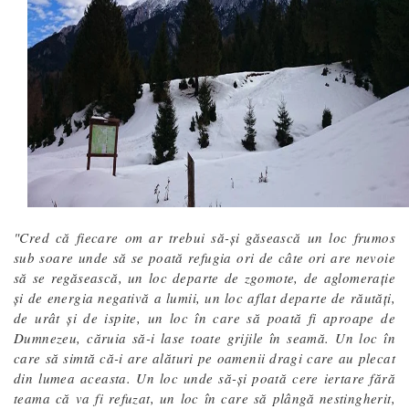
"Cred că fiecare om ar trebui să-și găsească un loc frumos
sub soare unde să se poată refugia ori de câte ori are nevoie
să se regăsească, un loc departe de zgomote, de aglomeraţie
şi de energia negativă a lumii, un loc aflat departe de răutăţi,
de urât şi de ispite, un loc în care să poată fi aproape de
Dumnezeu, căruia să-i lase toate grijile în seamă. Un loc în
care să simtă că-i are alături pe oamenii dragi care au plecat
din lumea aceasta. Un loc unde să-şi poată cere iertare fără
teama că va fi refuzat, un loc în care să plângă nestingherit,