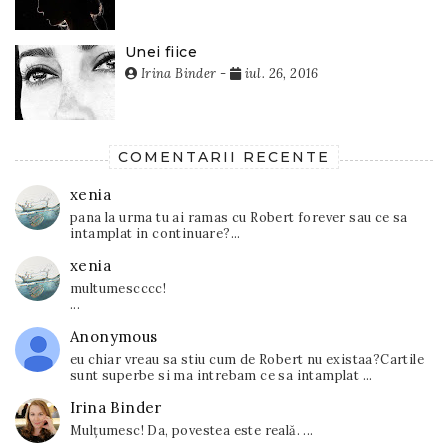
Unei fiice
Irina Binder
-
iul. 26, 2016
COMENTARII RECENTE
xenia
pana la urma tu ai ramas cu Robert forever sau ce sa
intamplat in continuare?...
xenia
multumescccc!
...
Anonymous
eu chiar vreau sa stiu cum de Robert nu existaa?Cartile
sunt superbe si ma intrebam ce sa intamplat ...
Irina Binder
Mulțumesc! Da, povestea este reală. ...