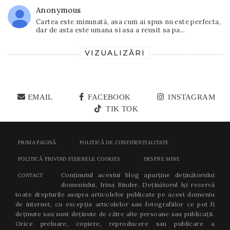
Anonymous
Cartea este minunată, asa cum ai spus nu este perfecta,
dar de asta este umana si asa a reusit sa pa...
VIZUALIZĂRI
EMAIL
FACEBOOK
INSTAGRAM
TIK TOK
PRIMA PAGINĂ
POLITICĂ DE CONFIDENȚIALITATE
POLITICĂ PRIVIND FIȘIERELE COOKIES
DESPRE MINE
Conținutul acestui blog aparține deținătorului
CONTACT
domeniului, Irina Binder. Deținătorul își rezervă
toate drepturile asupra articolelor publicate pe acest domeniu
de internet, cu excepția articolelor sau fotografiilor ce pot fi
deținute sau sunt deținute de către alte persoane sau publicații.
Orice preluare, copiere, reproducere sau publicare a