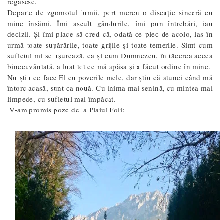
regăsesc.
Departe de zgomotul lumii, port mereu o discuție sinceră cu
mine însămi. Îmi ascult gândurile, îmi pun întrebări, iau
decizii. Și îmi place să cred că, odată ce plec de acolo, las în
urmă toate supărările, toate grijile și toate temerile. Simt cum
sufletul mi se ușurează, ca și cum Dumnezeu, în tăcerea aceea
binecuvântată, a luat tot ce mă apăsa și a făcut ordine în mine.
Nu știu ce face El cu poverile mele, dar știu că atunci când mă
întorc acasă, sunt ca nouă. Cu inima mai senină, cu mintea mai
limpede, cu sufletul mai împăcat.
V-am promis poze de la Plaiul Foii: