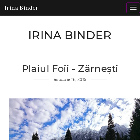
Irina Binder
To
nav
IRINA BINDER
Plaiul Foii - Zărnești
Home
Fluturi
ianuarie 16, 2015
Plaiul
Foii -
Zărnești