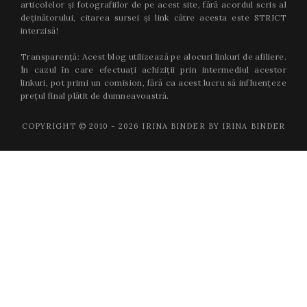
articolelor și fotografiilor de pe acest site, fără acordul scris al
deținătorului, citarea sursei și link către acesta este STRICT
interzisă!
Transparență: Acest blog utilizează pe alocuri linkuri de afiliere.
În cazul în care efectuați achiziții prin intermediul acestor
linkuri, pot primi un comision, fără ca acest lucru să influențeze
prețul final plătit de dumneavoastră.
COPYRIGHT © 2010 -
2026
IRINA BINDER BY IRINA BINDER