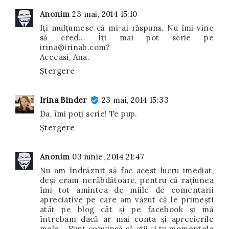
Anonim
23 mai, 2014 15:10
Iţi mulţumesc că mi-ai răspuns. Nu îmi vine
să cred... Îţi mai pot scrie pe
irina@irinab.com?
Aceeasi, Ana.
Ștergere
Irina Binder
23 mai, 2014 15:33
Da, îmi poți scrie! Te pup.
Ștergere
Anonim
03 iunie, 2014 21:47
Nu am îndrăznit să fac acest lucru imediat,
deşi eram nerăbdătoare, pentru că raţiunea
îmi tot amintea de miile de comentarii
apreciative pe care am văzut că le primeşti
atât pe blog cât şi pe facebook şi mă
întrebam dacă ar mai conta şi aprecierile
mele... Sunt convinsă că ştii şi tu momentele