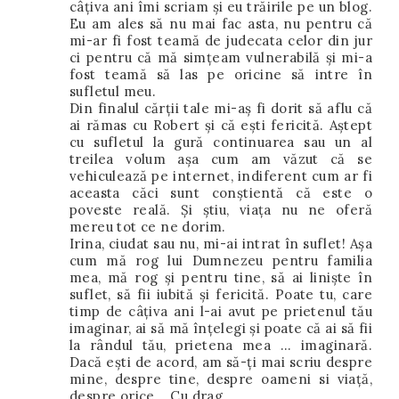
câţiva ani îmi scriam şi eu trăirile pe un blog.
Eu am ales să nu mai fac asta, nu pentru că
mi-ar fi fost teamă de judecata celor din jur
ci pentru că mă simţeam vulnerabilă şi mi-a
fost teamă să las pe oricine să intre în
sufletul meu.
Din finalul cărţii tale mi-aş fi dorit să aflu că
ai rămas cu Robert şi că ești fericită. Aştept
cu sufletul la gură continuarea sau un al
treilea volum aşa cum am văzut că se
vehiculează pe internet, indiferent cum ar fi
aceasta căci sunt conştientă că este o
poveste reală. Şi ştiu, viaţa nu ne oferă
mereu tot ce ne dorim.
Irina, ciudat sau nu, mi-ai intrat în suflet! Aşa
cum mă rog lui Dumnezeu pentru familia
mea, mă rog şi pentru tine, să ai liniște în
suflet, să fii iubită şi fericită. Poate tu, care
timp de câțiva ani l-ai avut pe prietenul tău
imaginar, ai să mă înţelegi şi poate că ai să fii
la rândul tău, prietena mea ... imaginară.
Dacă eşti de acord, am să-ţi mai scriu despre
mine, despre tine, despre oameni si viaţă,
despre orice... Cu drag,