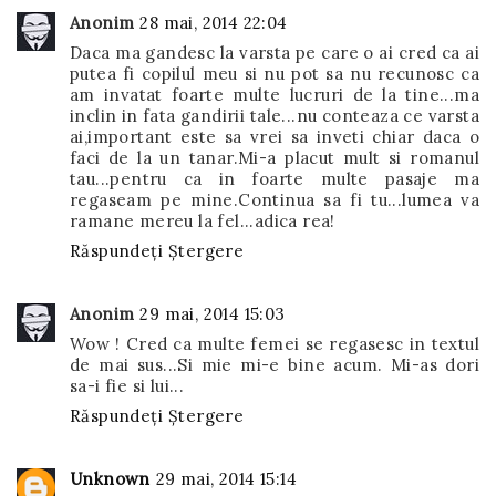
Anonim
28 mai, 2014 22:04
Daca ma gandesc la varsta pe care o ai cred ca ai
putea fi copilul meu si nu pot sa nu recunosc ca
am invatat foarte multe lucruri de la tine...ma
inclin in fata gandirii tale...nu conteaza ce varsta
ai,important este sa vrei sa inveti chiar daca o
faci de la un tanar.Mi-a placut mult si romanul
tau...pentru ca in foarte multe pasaje ma
regaseam pe mine.Continua sa fi tu...lumea va
ramane mereu la fel...adica rea!
Răspundeți
Ștergere
Anonim
29 mai, 2014 15:03
Wow ! Cred ca multe femei se regasesc in textul
de mai sus...Si mie mi-e bine acum. Mi-as dori
sa-i fie si lui...
Răspundeți
Ștergere
Unknown
29 mai, 2014 15:14