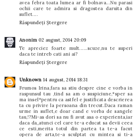
avea febra toata lumea ar fi bolnava...Nu parasi
ochii care te admira si dragostea daruita din
suflet....
Răspundeți
Ștergere
Anonim
02 august, 2014 20:09
Te apreciez foarte mult......scuze,nu te superi
daca te intreb cati ani ai?
Răspundeți
Ștergere
Unknown
14 august, 2014 18:31
Frumos Irina,fara sa stiu despre cine e vorba in
raspunsul tau ,tind sa am o suspiciune,*sper sa
ma insel*pentru ca astfel e justificata descrierea
ta cu privire la persoana din trecut.Daca raman
urme in suflet,e doar cand e vorba de sangele
tau,!?Mi-as dori sa nu fi avut asa o experienta,iar
daca da,,atunci cel care te-a educat sa devii ceea
ce esti,merita totul din partea ta te-a facut
opera de arta,te-a sculptat cu mintea si ti-a