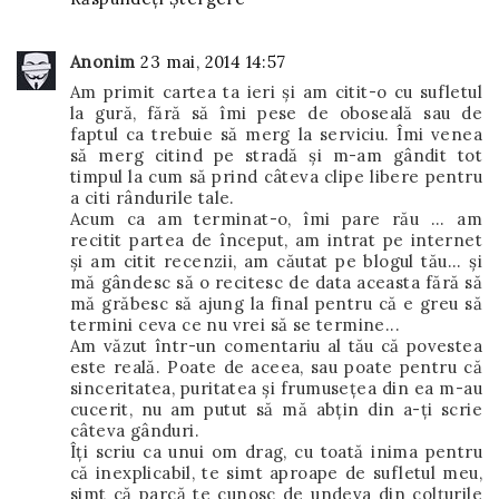
Anonim
23 mai, 2014 14:57
Am primit cartea ta ieri şi am citit-o cu sufletul
la gură, fără să îmi pese de oboseală sau de
faptul ca trebuie să merg la serviciu. Îmi venea
să merg citind pe stradă şi m-am gândit tot
timpul la cum să prind câteva clipe libere pentru
a citi rândurile tale.
Acum ca am terminat-o, îmi pare rău ... am
recitit partea de început, am intrat pe internet
şi am citit recenzii, am căutat pe blogul tău... şi
mă gândesc să o recitesc de data aceasta fără să
mă grăbesc să ajung la final pentru că e greu să
termini ceva ce nu vrei să se termine...
Am văzut într-un comentariu al tău că povestea
este reală. Poate de aceea, sau poate pentru că
sinceritatea, puritatea şi frumuseţea din ea m-au
cucerit, nu am putut să mă abţin din a-ţi scrie
câteva gânduri.
Îţi scriu ca unui om drag, cu toată inima pentru
că inexplicabil, te simt aproape de sufletul meu,
simt că parcă te cunosc de undeva din colţurile