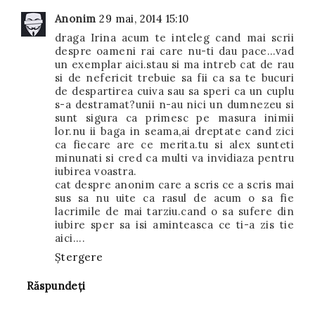
Anonim
29 mai, 2014 15:10
draga Irina acum te inteleg cand mai scrii
despre oameni rai care nu-ti dau pace...vad
un exemplar aici.stau si ma intreb cat de rau
si de nefericit trebuie sa fii ca sa te bucuri
de despartirea cuiva sau sa speri ca un cuplu
s-a destramat?unii n-au nici un dumnezeu si
sunt sigura ca primesc pe masura inimii
lor.nu ii baga in seama,ai dreptate cand zici
ca fiecare are ce merita.tu si alex sunteti
minunati si cred ca multi va invidiaza pentru
iubirea voastra.
cat despre anonim care a scris ce a scris mai
sus sa nu uite ca rasul de acum o sa fie
lacrimile de mai tarziu.cand o sa sufere din
iubire sper sa isi aminteasca ce ti-a zis tie
aici....
Ștergere
Răspundeți