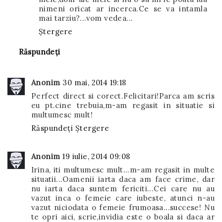
nimeni oricat ar incerca.Ce se va intamla
mai tarziu?...vom vedea...
Ștergere
Răspundeți
Anonim
30 mai, 2014 19:18
Perfect direct si corect.Felicitari!Parca am scris
eu pt.cine trebuia,m-am regasit in situatie si
multumesc mult!
Răspundeți
Ștergere
Anonim
19 iulie, 2014 09:08
Irina, iti multumesc mult...m-am regasit in multe
situatii...Oamenii iarta daca am face crime, dar
nu iarta daca suntem fericiti...Cei care nu au
vazut inca o femeie care iubeste, atunci n-au
vazut niciodata o femeie frumoasa...succese! Nu
te opri aici, scrie,invidia este o boala si daca ar