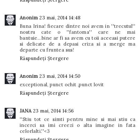
Anonim
23 mai, 2014 14:48
Buna Irina! fiecare dintre noi avem in ''trecutul''
nostru cate o ''fantoma'' care ne mai
bantuie...bine ar fi sa avem cu toii aceeasi putere
si delicate de a depasi criza si a merge ma
departe cu fruntea sus!
Răspundeți
Ștergere
Anonim
23 mai, 2014 14:50
exceptional, punct ochit ,punct lovit
Răspundeți
Ștergere
JANA
23 mai, 2014 14:56
''Stiu tot ce simti pentru mine si mai stiu ca
incerci sa imi creezi o alta imagine in fata
celorlalti.''<3
Răspundeți
Ștergere