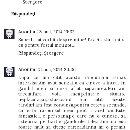
Ștergere
Răspundeți
Anonim
23 mai, 2014 19:32
Superb...ai vorbit despre mine! Exact asta simt si
eu pentru fostul meu sot...
Răspundeți
Ștergere
Anonim
23 mai, 2014 20:06
Dupa ce am citit aceste randuri,am ramas
interzisa.Am avut senzatia ca cineva a intrat in
gandul meu si mi-a aflat supararea.Ieri am
trecut,fara voia mea,printr-o situatie
neplacuta,iar,astazi,cand am citit aceste
randuri,am fost convinsa,pentru cateva secunde,
ca este raspunsul meu pentru acel om.Este
fantastic....o persoana,pe care nu o cunosti, sa
astearna pe hartie gandurile tale....Imi doresc
foarte mult sa citesc cartea,dar,nu mi-o permit