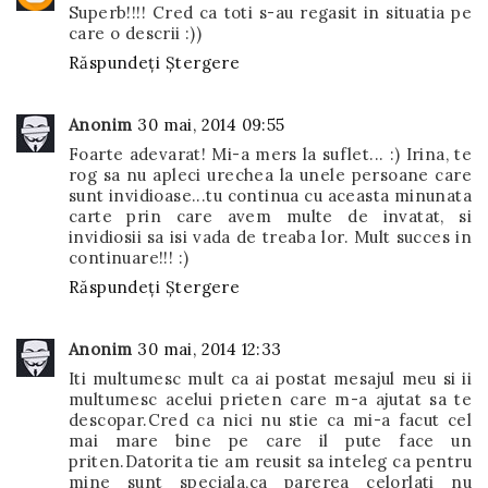
Superb!!!! Cred ca toti s-au regasit in situatia pe
care o descrii :))
Răspundeți
Ștergere
Anonim
30 mai, 2014 09:55
Foarte adevarat! Mi-a mers la suflet... :) Irina, te
rog sa nu apleci urechea la unele persoane care
sunt invidioase...tu continua cu aceasta minunata
carte prin care avem multe de invatat, si
invidiosii sa isi vada de treaba lor. Mult succes in
continuare!!! :)
Răspundeți
Ștergere
Anonim
30 mai, 2014 12:33
Iti multumesc mult ca ai postat mesajul meu si ii
multumesc acelui prieten care m-a ajutat sa te
descopar.Cred ca nici nu stie ca mi-a facut cel
mai mare bine pe care il pute face un
priten.Datorita tie am reusit sa inteleg ca pentru
mine sunt speciala,ca parerea celorlati nu