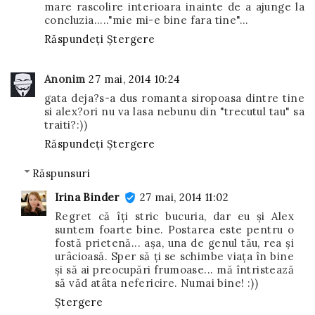
mare rascolire interioara inainte de a ajunge la
concluzia....."mie mi-e bine fara tine"...
Răspundeți
Ștergere
Anonim
27 mai, 2014 10:24
gata deja?s-a dus romanta siropoasa dintre tine
si alex?ori nu va lasa nebunu din "trecutul tau" sa
traiti?:))
Răspundeți
Ștergere
Răspunsuri
Irina Binder
27 mai, 2014 11:02
Regret că îți stric bucuria, dar eu și Alex
suntem foarte bine. Postarea este pentru o
fostă prietenă... așa, una de genul tău, rea și
urâcioasă. Sper să ți se schimbe viața în bine
și să ai preocupări frumoase... mă întristează
să văd atâta nefericire. Numai bine! :))
Ștergere