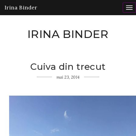
Irina Binder
To
nav
IRINA BINDER
Cuiva din trecut
Home
Gânduri
mai 23, 2014
Cuiva
din
trecut