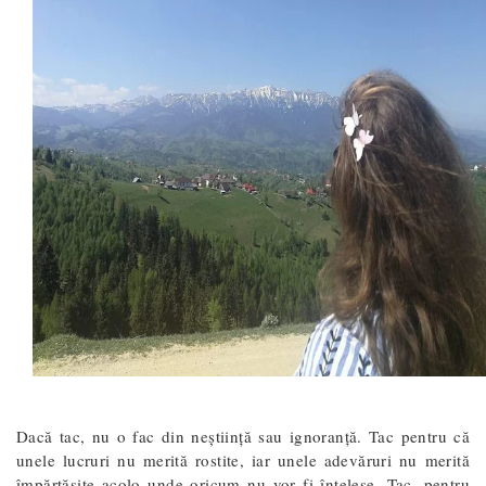
Dacă tac, nu o fac din neștiință sau ignoranță. Tac pentru că
unele lucruri nu merită rostite, iar unele adevăruri nu merită
împărtășite acolo unde oricum nu vor fi înțelese. Tac, pentru