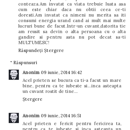
conteaza.Am invatat ca viata trebuie luata asa
cum este chiar daca nu obtii ceea ce-ti
doresti.Am invatat ca nimeni nu merita sa iti
consumi energia urand cand ai mult mai multe
lucruri bune de facut.Intr-un cuvant,datorita tie
am reusit sa devin o alta persoana cu o alta
gandire si pentru asta nu pot decat sa-ti
MULTUMESC!
Răspundeți
Ștergere
Răspunsuri
Anonim
09 iunie, 2014 16:42
Acel prieten se bucura ca ti-a facut un mare
bine, pentru ca te iubeste si...inca asteapta
un cuvant rostit de tine...
Ștergere
Anonim
09 iunie, 2014 16:51
Acel prieten e fericit pentru fericirea ta,
pentru ca te iubeste si inca asteapta un