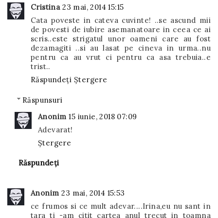
Cristina
23 mai, 2014 15:15
Cata poveste in cateva cuvinte! ..se ascund mii
de povesti de iubire asemanatoare in ceea ce ai
scris..este strigatul unor oameni care au fost
dezamagiti ..si au lasat pe cineva in urma..nu
pentru ca au vrut ci pentru ca asa trebuia..e
trist..
Răspundeți
Ștergere
Răspunsuri
Anonim
15 iunie, 2018 07:09
Adevarat!
Ștergere
Răspundeți
Anonim
23 mai, 2014 15:53
ce frumos si ce mult adevar....Irina,eu nu sant in
tara ti -am citit cartea anul trecut in toamna