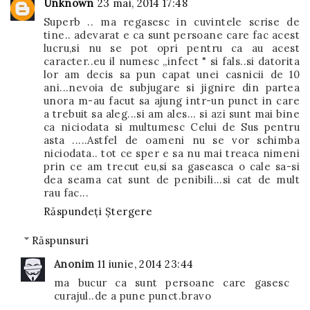
Unknown
23 mai, 2014 17:48
Superb .. ma regasesc in cuvintele scrise de
tine.. adevarat e ca sunt persoane care fac acest
lucru,si nu se pot opri pentru ca au acest
caracter..eu il numesc ,,infect " si fals..si datorita
lor am decis sa pun capat unei casnicii de 10
ani...nevoia de subjugare si jignire din partea
unora m-au facut sa ajung intr-un punct in care
a trebuit sa aleg...si am ales... si azi sunt mai bine
ca niciodata si multumesc Celui de Sus pentru
asta .....Astfel de oameni nu se vor schimba
niciodata.. tot ce sper e sa nu mai treaca nimeni
prin ce am trecut eu,si sa gaseasca o cale sa-si
dea seama cat sunt de penibili...si cat de mult
rau fac...
Răspundeți
Ștergere
Răspunsuri
Anonim
11 iunie, 2014 23:44
ma bucur ca sunt persoane care gasesc
curajul..de a pune punct.bravo