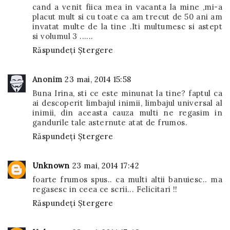
cand a venit fiica mea in vacanta la mine ,mi-a
placut mult si cu toate ca am trecut de 50 ani am
invatat multe de la tine .Iti multumesc si astept
si volumul 3 ......
Răspundeți
Ștergere
Anonim
23 mai, 2014 15:58
Buna Irina, sti ce este minunat la tine? faptul ca
ai descoperit limbajul inimii, limbajul universal al
inimii, din aceasta cauza multi ne regasim in
gandurile tale asternute atat de frumos.
Răspundeți
Ștergere
Unknown
23 mai, 2014 17:42
foarte frumos spus.. ca multi altii banuiesc.. ma
regasesc in ceea ce scrii... Felicitari !!
Răspundeți
Ștergere