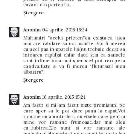
cuvant din partea ta...
Ștergere
Anonim
04 aprilie, 2015 16:24
Multumiri "acelui prieten"ca exista,ca inca
mai are rabdare sa ma asculte. Voi fi mereu
cu acel pas in spatele lui(nu trebuie decat sa
intoarca capul)si chiar daca stiu ca sansele
sunt infime inca mai sper sa-l pot recupera
candva.Este si va fi mereu "fluturasul meu
albastru"!
Ștergere
Anonim
16 aprilie, 2015 15:21
Am facut si mi-am facut niste promisiuni pe
care sper sa le pot duce pana la capat.Voi
ramane cu amintirile si cu visele care pentru
mine vor ramane frumoase,dar mai ales
cu...iubirea.Ele sunt si vor ramane ale
mele,doar ale mele si nu o sa mi le poata lua