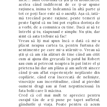
acelea când indiferent de ce ţi-ar spune
raţiunea, inima te îndeamnă în altă parte şi
tot ce poţi face este să o asculţi. Aşa că, iată-
mă trecând peste raţiune, peste temeri şi
peste faptul că nu îmi pot explica dorinţa de
a vorbi, de a comunica cu tine. Dacă ai să te
întrebi şi tu, răspunsul e simplu: Nu ştiu, dar
simt că asta trebuie să fac!
Vreau să îţi mai spun încă o dată că mi-a
plăcut nespus cartea ta, pentru furtuna de
sentimente pe care mi-a stârnit-o. Vreau să
ştii şi că am râs alături de tine când am citit
cum ai ajuns din greșeală în patul lui Robert
sau cum ai petrecut noaptea în pat între el şi
prietena lui dar am plâns şi am suferit sincer
când ţi-am aflat experiențele neplăcute din
copilărie, când erai încercată de nelinişte,
vinovăţie sau incertitudine, când ai pierdut
oameni dragi sau ai fost neputincioasă în
fata bolii care îi măcina.
Cred că cel mai mult te apreciez pentru
curajul tău de a-ţi pune pe tapet sufletul,
gândurile şi viaţa. Poate pentru că acum