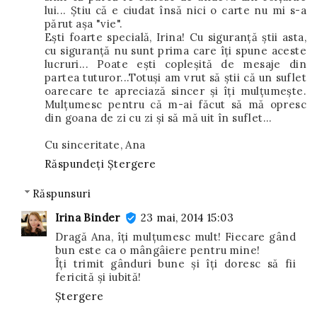
lui... Ştiu că e ciudat însă nici o carte nu mi s-a
părut aşa "vie".
Eşti foarte specială, Irina! Cu siguranţă ştii asta,
cu siguranţă nu sunt prima care îţi spune aceste
lucruri... Poate eşti copleşită de mesaje din
partea tuturor...Totuşi am vrut să ştii că un suflet
oarecare te apreciază sincer şi îţi mulţumeşte.
Mulţumesc pentru că m-ai făcut să mă opresc
din goana de zi cu zi şi să mă uit în suflet...
Cu sinceritate, Ana
Răspundeți
Ștergere
Răspunsuri
Irina Binder
23 mai, 2014 15:03
Dragă Ana, îți mulțumesc mult! Fiecare gând
bun este ca o mângâiere pentru mine!
Îți trimit gânduri bune și îți doresc să fii
fericită și iubită!
Ștergere