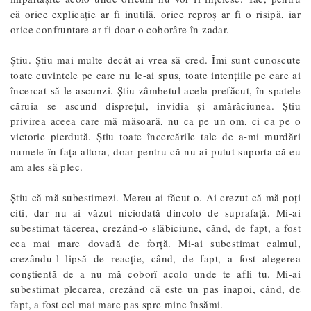
că orice explicație ar fi inutilă, orice reproș ar fi o risipă, iar
orice confruntare ar fi doar o coborâre în zadar.
Știu. Știu mai multe decât ai vrea să cred. Îmi sunt cunoscute
toate cuvintele pe care nu le-ai spus, toate intențiile pe care ai
încercat să le ascunzi. Știu zâmbetul acela prefăcut, în spatele
căruia se ascund disprețul, invidia și amărăciunea. Știu
privirea aceea care mă măsoară, nu ca pe un om, ci ca pe o
victorie pierdută. Știu toate încercările tale de a-mi murdări
numele în fața altora, doar pentru că nu ai putut suporta că eu
am ales să plec.
Știu că mă subestimezi. Mereu ai făcut-o. Ai crezut că mă poți
citi, dar nu ai văzut niciodată dincolo de suprafață. Mi-ai
subestimat tăcerea, crezând-o slăbiciune, când, de fapt, a fost
cea mai mare dovadă de forță. Mi-ai subestimat calmul,
crezându-l lipsă de reacție, când, de fapt, a fost alegerea
conștientă de a nu mă coborî acolo unde te afli tu. Mi-ai
subestimat plecarea, crezând că este un pas înapoi, când, de
fapt, a fost cel mai mare pas spre mine însămi.