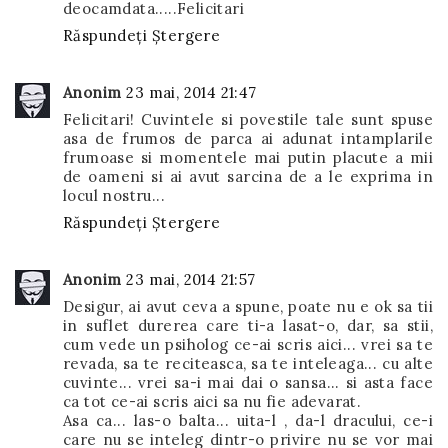
deocamdata.....Felicitari
Răspundeți
Ștergere
Anonim
23 mai, 2014 21:47
Felicitari! Cuvintele si povestile tale sunt spuse
asa de frumos de parca ai adunat intamplarile
frumoase si momentele mai putin placute a mii
de oameni si ai avut sarcina de a le exprima in
locul nostru...
Răspundeți
Ștergere
Anonim
23 mai, 2014 21:57
Desigur, ai avut ceva a spune, poate nu e ok sa tii
in suflet durerea care ti-a lasat-o, dar, sa stii,
cum vede un psiholog ce-ai scris aici... vrei sa te
revada, sa te reciteasca, sa te inteleaga... cu alte
cuvinte... vrei sa-i mai dai o sansa... si asta face
ca tot ce-ai scris aici sa nu fie adevarat.
Asa ca... las-o balta... uita-l , da-l dracului, ce-i
care nu se inteleg dintr-o privire nu se vor mai