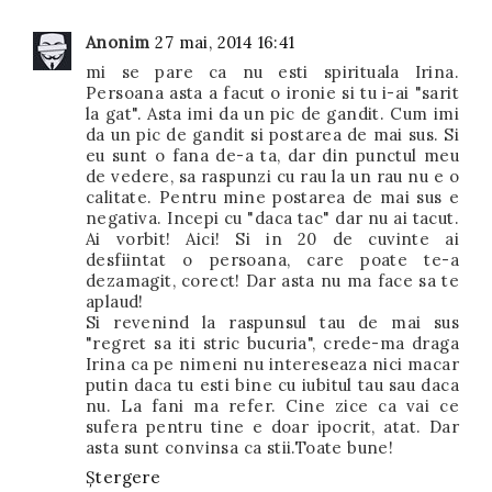
Anonim
27 mai, 2014 16:41
mi se pare ca nu esti spirituala Irina.
Persoana asta a facut o ironie si tu i-ai "sarit
la gat". Asta imi da un pic de gandit. Cum imi
da un pic de gandit si postarea de mai sus. Si
eu sunt o fana de-a ta, dar din punctul meu
de vedere, sa raspunzi cu rau la un rau nu e o
calitate. Pentru mine postarea de mai sus e
negativa. Incepi cu "daca tac" dar nu ai tacut.
Ai vorbit! Aici! Si in 20 de cuvinte ai
desfiintat o persoana, care poate te-a
dezamagit, corect! Dar asta nu ma face sa te
aplaud!
Si revenind la raspunsul tau de mai sus
"regret sa iti stric bucuria", crede-ma draga
Irina ca pe nimeni nu intereseaza nici macar
putin daca tu esti bine cu iubitul tau sau daca
nu. La fani ma refer. Cine zice ca vai ce
sufera pentru tine e doar ipocrit, atat. Dar
asta sunt convinsa ca stii.Toate bune!
Ștergere