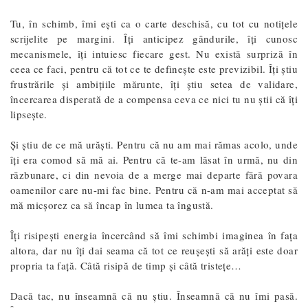
Tu, în schimb, îmi ești ca o carte deschisă, cu tot cu notițele
scrijelite pe margini. Îți anticipez gândurile, îți cunosc
mecanismele, îți intuiesc fiecare gest. Nu există surpriză în
ceea ce faci, pentru că tot ce te definește este previzibil. Îți știu
frustrările și ambițiile mărunte, îți știu setea de validare,
încercarea disperată de a compensa ceva ce nici tu nu știi că îți
lipsește.
Și știu de ce mă urăști. Pentru că nu am mai rămas acolo, unde
îți era comod să mă ai. Pentru că te-am lăsat în urmă, nu din
răzbunare, ci din nevoia de a merge mai departe fără povara
oamenilor care nu-mi fac bine. Pentru că n-am mai acceptat să
mă micșorez ca să încap în lumea ta îngustă.
Îți risipești energia încercând să îmi schimbi imaginea în fața
altora, dar nu îți dai seama că tot ce reușești să arăți este doar
propria ta față. Câtă risipă de timp și câtă tristețe…
Dacă tac, nu înseamnă că nu știu. Înseamnă că nu îmi pasă.