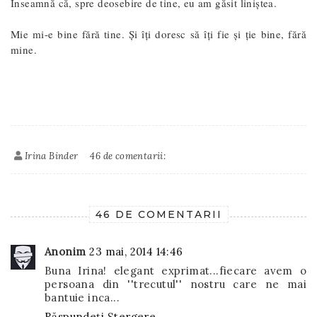
Înseamnă că, spre deosebire de tine, eu am găsit liniștea.
Mie mi-e bine fără tine. Și îți doresc să îți fie și ție bine, fără
mine.
Irina Binder
46 de comentarii:
46 DE COMENTARII
Anonim
23 mai, 2014 14:46
Buna Irina! elegant exprimat...fiecare avem o
persoana din ''trecutul'' nostru care ne mai
bantuie inca...
Răspundeți
Ștergere