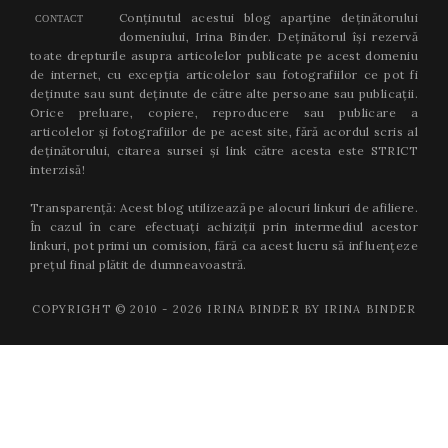
Conținutul acestui blog aparține deținătorului
CONTACT
domeniului, Irina Binder. Deținătorul își rezervă
toate drepturile asupra articolelor publicate pe acest domeniu
de internet, cu excepția articolelor sau fotografiilor ce pot fi
deținute sau sunt deținute de către alte persoane sau publicații.
Orice preluare, copiere, reproducere sau publicare a
articolelor și fotografiilor de pe acest site, fără acordul scris al
deținătorului, citarea sursei și link către acesta este STRICT
interzisă!
Transparență: Acest blog utilizează pe alocuri linkuri de afiliere.
În cazul în care efectuați achiziții prin intermediul acestor
linkuri, pot primi un comision, fără ca acest lucru să influențeze
prețul final plătit de dumneavoastră.
COPYRIGHT © 2010 -
2026
IRINA BINDER BY IRINA BINDER