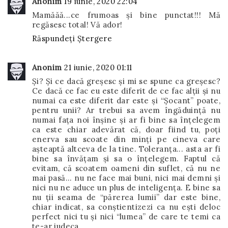
Anonim
19 iunie, 2020 22:04
Mamăăă...ce frumoas și bine punctat!!! Mă
regăsesc total! Vă ador!
Răspundeți
Ștergere
Anonim
21 iunie, 2020 01:11
Și? Și ce dacă greșesc și mi se spune ca greșesc?
Ce dacă ce fac eu este diferit de ce fac alții și nu
numai ca este diferit dar este și “Șocant” poate,
pentru unii? Ar trebui sa avem îngăduință nu
numai fața noi înșine și ar fi bine sa înțelegem
ca este chiar adevărat că, doar fiind tu, poți
enerva sau scoate din minți pe cineva care
așteaptă altceva de la tine. Toleranța... asta ar fi
bine sa învățam și sa o înțelegem. Faptul că
evitam, că scoatem oameni din suflet, că nu ne
mai pasă... nu ne face mai buni, nici mai demni și
nici nu ne aduce un plus de inteligența. E bine sa
nu ții seama de “părerea lumii” dar este bine,
chiar indicat, sa conștientizezi ca nu ești deloc
perfect nici tu și nici “lumea” de care te temi ca
te-ar judeca.