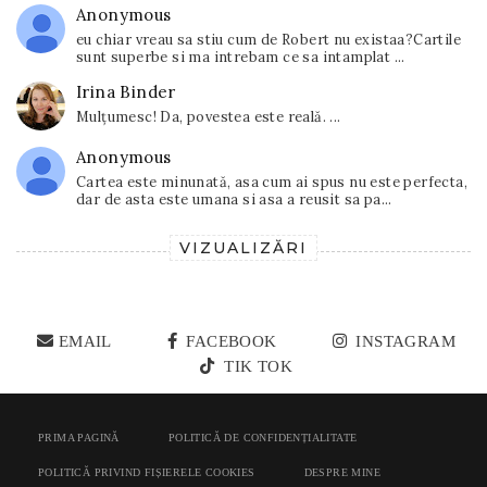
Anonymous
eu chiar vreau sa stiu cum de Robert nu existaa?Cartile
sunt superbe si ma intrebam ce sa intamplat ...
Irina Binder
Mulțumesc! Da, povestea este reală. ...
Anonymous
Cartea este minunată, asa cum ai spus nu este perfecta,
dar de asta este umana si asa a reusit sa pa...
VIZUALIZĂRI
EMAIL
FACEBOOK
INSTAGRAM
TIK TOK
PRIMA PAGINĂ
POLITICĂ DE CONFIDENȚIALITATE
POLITICĂ PRIVIND FIȘIERELE COOKIES
DESPRE MINE