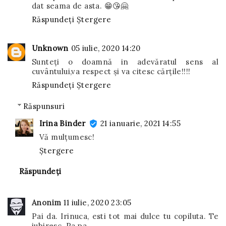
dat seama de asta. 😁😘🤗
Răspundeți
Ștergere
Unknown
05 iulie, 2020 14:20
Sunteți o doamnă in adevăratul sens al
cuvântului,va respect și va citesc cărțile!!!!
Răspundeți
Ștergere
Răspunsuri
Irina Binder
21 ianuarie, 2021 14:55
Vă mulțumesc!
Ștergere
Răspundeți
Anonim
11 iulie, 2020 23:05
Pai da. Irinuca, esti tot mai dulce tu copiluta. Te
iubiresc. Pa.pa.