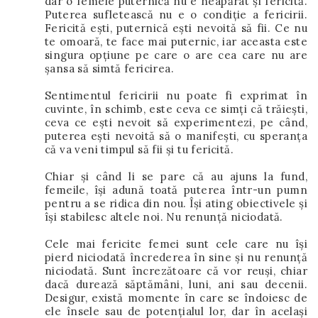
dar o femeie puternică nu e neapărat și fericită.
Puterea sufletească nu e o condiție a fericirii.
Fericită ești, puternică ești nevoită să fii. Ce nu
te omoară, te face mai puternic, iar aceasta este
singura opțiune pe care o are cea care nu are
șansa să simtă fericirea.
Sentimentul fericirii nu poate fi exprimat în
cuvinte, în schimb, este ceva ce simți că trăiești,
ceva ce ești nevoit să experimentezi, pe când,
puterea ești nevoită să o manifești, cu speranța
că va veni timpul să fii și tu fericită.
Chiar și când li se pare că au ajuns la fund,
femeile, își adună toată puterea într-un pumn
pentru a se ridica din nou. Își ating obiectivele și
își stabilesc altele noi. Nu renunță niciodată.
Cele mai fericite femei sunt cele care nu își
pierd niciodată încrederea în sine și nu renunță
niciodată. Sunt încrezătoare că vor reuși, chiar
dacă durează săptămâni, luni, ani sau decenii.
Desigur, există momente în care se îndoiesc de
ele însele sau de potențialul lor, dar în același