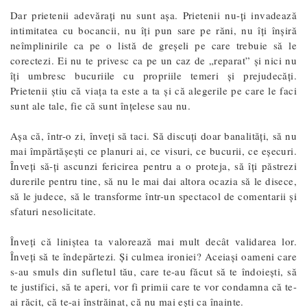
Dar prietenii adevărați nu sunt așa. Prietenii nu-ți invadează
intimitatea cu bocancii, nu îți pun sare pe răni, nu îți înșiră
neîmplinirile ca pe o listă de greșeli pe care trebuie să le
corectezi. Ei nu te privesc ca pe un caz de „reparat” și nici nu
îți umbresc bucuriile cu propriile temeri și prejudecăți.
Prietenii știu că viața ta este a ta și că alegerile pe care le faci
sunt ale tale, fie că sunt înțelese sau nu.
Așa că, într-o zi, înveți să taci. Să discuți doar banalități, să nu
mai împărtășești ce planuri ai, ce visuri, ce bucurii, ce eșecuri.
Înveți să-ți ascunzi fericirea pentru a o proteja, să îți păstrezi
durerile pentru tine, să nu le mai dai altora ocazia să le disece,
să le judece, să le transforme într-un spectacol de comentarii și
sfaturi nesolicitate.
Înveți că liniștea ta valorează mai mult decât validarea lor.
Înveți să te îndepărtezi. Și culmea ironiei? Aceiași oameni care
s-au smuls din sufletul tău, care te-au făcut să te îndoiești, să
te justifici, să te aperi, vor fi primii care te vor condamna că te-
ai răcit, că te-ai înstrăinat, că nu mai ești ca înainte.