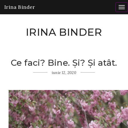
Irina Binder
To
nav
IRINA BINDER
Ce faci? Bine. Și? Și atât.
Home
Gânduri
iunie 12, 2020
Ce
faci?
Bine.
Și? Și
atât.