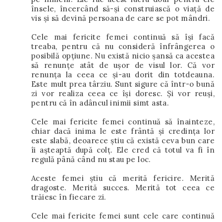
însele, încercând să-și construiască o viață de
vis și să devină persoana de care se pot mândri.
Cele mai fericite femei continuă să își facă
treaba, pentru că nu consideră înfrângerea o
posibilă opțiune. Nu există nicio șansă ca acestea
să renunțe atât de ușor de visul lor. Că vor
renunța la ceea ce și-au dorit din totdeauna.
Este mult prea târziu. Sunt sigure că într-o bună
zi vor realiza ceea ce își doresc. Și vor reuși,
pentru că în adâncul inimii simt asta.
Cele mai fericite femei continuă să înainteze,
chiar dacă inima le este frântă și credința lor
este slabă, deoarece știu că există ceva bun care
îi așteaptă după colț. Ele cred că totul va fi în
regulă până când nu stau pe loc.
Aceste femei știu că merită fericire. Merită
dragoste. Merită succes. Merită tot ceea ce
trăiesc în fiecare zi.
Cele mai fericite femei sunt cele care continuă