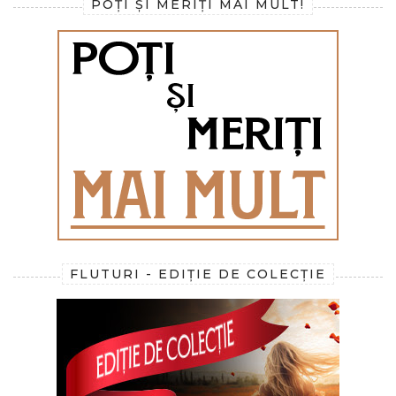
POȚI ȘI MERIȚI MAI MULT!
FLUTURI - EDIȚIE DE COLECȚIE