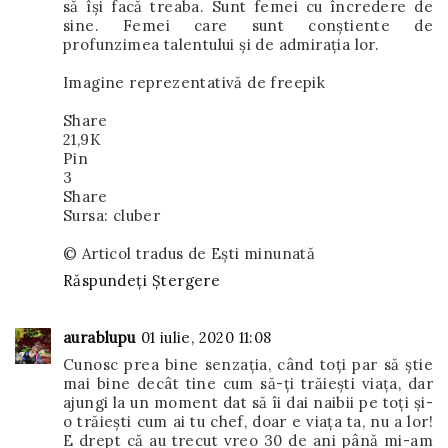
să își facă treaba. Sunt femei cu încredere de
sine. Femei care sunt conștiente de
profunzimea talentului și de admirația lor.
Imagine reprezentativă de freepik
Share
21,9K
Pin
3
Share
Sursa: cluber
© Articol tradus de Ești minunată
Răspundeți
Ștergere
aurablupu
01 iulie, 2020 11:08
Cunosc prea bine senzația, când toți par să știe
mai bine decât tine cum să-ți trăiești viața, dar
ajungi la un moment dat să îi dai naibii pe toți și-
o trăiești cum ai tu chef, doar e viața ta, nu a lor!
E drept că au trecut vreo 30 de ani până mi-am