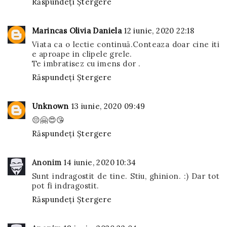
Răspundeți
Ștergere
Marincas Olivia Daniela
12 iunie, 2020 22:18
Viata ca o lectie continuă.Conteaza doar cine iti
e aproape in clipele grele.
Te imbratisez cu imens dor .
Răspundeți
Ștergere
Unknown
13 iunie, 2020 09:49
😔🤗😍😘
Răspundeți
Ștergere
Anonim
14 iunie, 2020 10:34
Sunt indragostit de tine. Stiu, ghinion. :) Dar tot
pot fi indragostit.
Răspundeți
Ștergere