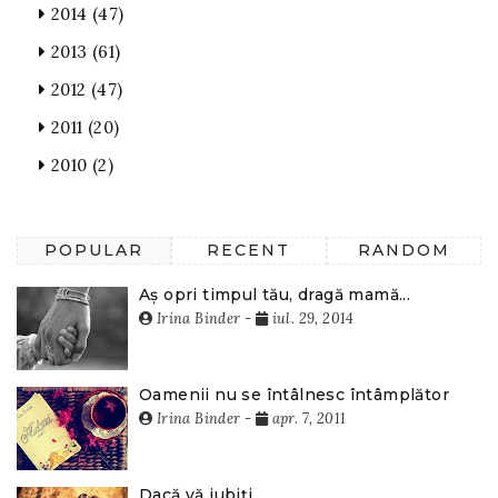
2014
(47)
2013
(61)
2012
(47)
2011
(20)
2010
(2)
POPULAR
RECENT
RANDOM
Aș opri timpul tău, dragă mamă...
Irina Binder
-
iul. 29, 2014
Oamenii nu se întâlnesc întâmplător
Irina Binder
-
apr. 7, 2011
Dacă vă iubiți...