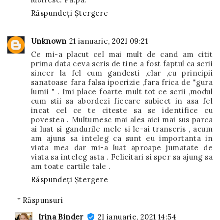
Răspundeți
Ștergere
Unknown
21 ianuarie, 2021 09:21
Ce mi-a placut cel mai mult de cand am citit
prima data ceva scris de tine a fost faptul ca scrii
sincer la fel cum gandesti ,clar ,cu principii
sanatoase fara falsa ipocrizie ,fara frica de "gura
lumii " . Imi place foarte mult tot ce scrii ,modul
cum stii sa abordezi fiecare subiect in asa fel
incat cel ce te citeste sa se identifice cu
povestea . Multumesc mai ales aici mai sus parca
ai luat si gandurile mele si le-ai transcris , acum
am ajuns sa inteleg ca sunt eu importanta in
viata mea dar mi-a luat aproape jumatate de
viata sa inteleg asta . Felicitari si sper sa ajung sa
am toate cartile tale .
Răspundeți
Ștergere
Răspunsuri
Irina Binder
21 ianuarie, 2021 14:54