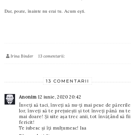
Dar, poate, înainte nu erai tu. Acum ești.
Irina Binder
13 comentarii:
13 COMENTARII
Anonim
12 iunie, 2020 20:42
Înveți să taci, înveți să nu-ți mai pese de părerile
lor, înveți să te prețuiești și tot înveți până nu te
mai doare! Și uite așa trec anii, tot învățând să fii
fericit!
Te iubesc și îți mulțumesc! Isa