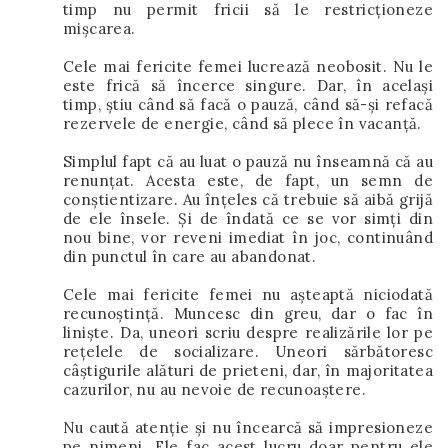
timp nu permit fricii să le restricționeze
mișcarea.
Cele mai fericite femei lucrează neobosit. Nu le
este frică să încerce singure. Dar, în același
timp, știu când să facă o pauză, când să-și refacă
rezervele de energie, când să plece în vacanță.
Simplul fapt că au luat o pauză nu înseamnă că au
renunțat. Acesta este, de fapt, un semn de
conștientizare. Au înțeles că trebuie să aibă grijă
de ele însele. Și de îndată ce se vor simți din
nou bine, vor reveni imediat în joc, continuând
din punctul în care au abandonat.
Cele mai fericite femei nu așteaptă niciodată
recunoștință. Muncesc din greu, dar o fac în
liniște. Da, uneori scriu despre realizările lor pe
rețelele de socializare. Uneori sărbătoresc
câștigurile alături de prieteni, dar, în majoritatea
cazurilor, nu au nevoie de recunoaștere.
Nu caută atenție și nu încearcă să impresioneze
pe nimeni. Ele fac acest lucru doar pentru ele