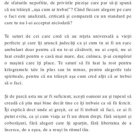
de sfaturile nepoftite, de privirile piezișe care par să-ți spună
că nu trăiești „așa cum ar trebui”? Când fiecare alegere pe care
o faci este analizată, criticată și comparată cu un standard pe
care tu nu l-ai acceptat niciodată?
Te saturi de cei care cred că au rețeta universală a vieții
perfecte și care îți aruncă judecăți ca și cum tu ai fi un eșec
ambulant doar pentru că nu te-ai căsătorit, nu ai copii, nu ai
luat credit pentru o casă mai mare, dar, culmea, ți-ai cumpărat
o mașină care îți place. Te saturi să fii luat la rost pentru
kilogramele tale în plus sau în minus, pentru alegerile tale
spirituale, pentru că nu trăiești așa cum cred alții că ar trebui
să o faci.
Și de parcă asta nu ar fi suficient, acești oameni au și tupeul să
creadă că știu mai bine decât tine ce îți trebuie ca să fii fericit.
Îți explică doct unde ai greșit, ce ar fi trebuit să faci, ce ai fi
putut evita, ca și cum viața ar fi un drum drept, fără suișuri și
coborâșuri, fără alegeri care îți aparțin, fără libertatea de a
încerca, de a eșua, de a reuși în ritmul tău.