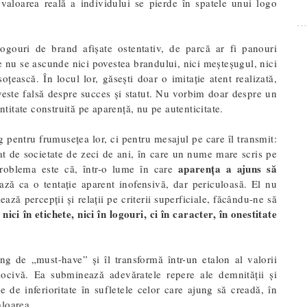
 valoarea reală a individului se pierde în spatele unui logo
ogouri de brand afișate ostentativ, de parcă ar fi panouri
e nu se ascunde nici povestea brandului, nici meșteșugul, nici
soțească. În locul lor, găsești doar o imitație atent realizată,
veste falsă despre succes și statut. Nu vorbim doar despre un
ntitate construită pe aparență, nu pe autenticitate.
g pentru frumusețea lor, ci pentru mesajul pe care îl transmit:
at de societate de zeci de ani, în care un nume mare scris pe
aparența a ajuns să
roblema este că, într-o lume în care
ează ca o tentație aparent inofensivă, dar periculoasă. El nu
ează percepții și relații pe criterii superficiale, făcându-ne să
i în etichete, nici în logouri, ci în caracter, în onestitate
ng de „must-have” și îl transformă într-un etalon al valorii
 nocivă. Ea subminează adevăratele repere ale demnității și
e de inferioritate în sufletele celor care ajung să creadă, în
aloarea.