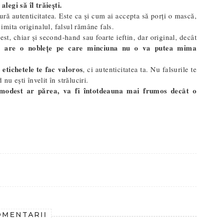
legi să îl trăiești.
fură autenticitatea. Este ca și cum ai accepta să porți o mască,
 imita originalul, falsul rămâne fals.
st, chiar și second-hand sau foarte ieftin, dar original, decât
l are o noblețe pe care minciuna nu o va putea mima
 etichetele te fac valoros
, ci autenticitatea ta. Nu falsurile te
 nu ești învelit în străluciri.
 modest ar părea, va fi întotdeauna mai frumos decât o
OMENTARII