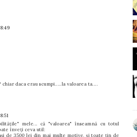
08:49
? chiar daca erau scumpi.....la valoarea ta....
8:51
ilitățile" mele... că "valoarea" înseamnă cu totul
ate înveți ceva util:
i de 3500 lei din mai multe motive, și toate țin de