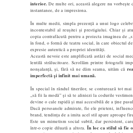
interior.
De multe ori, această alegere nu vorbește d
instantanee, de a impresiona.
În multe medii, simpla prezență a unui logo celeb
incontestabil al reușitei și prestigiului. Chiar și 
copia contrafăcută pentru a proiecta imaginea de „su
în fond, o formă de teatru social, în care obiectul d
expresie autentică a propriei identități.
Această nevoie este amplificată astăzi de social medi
lentilă strălucitoare. Scrollăm printre fotografii im
re
nonșalanță, și, fără să ne dăm seama, uităm că
imperfectă și infinit mai umană.
În special în rândul tinerilor, se conturează tot ma
„să fii la modă” și să te aliniezi la codurile vestim
devine o cale rapidă și mai accesibilă de a ține pasu
Dacă persoanele admirate, fie ele prieteni, influence
brand, tendința de a imita acel stil apare aproape fir
Este un mimetism social subtil, dar persistent, car
În loc ca stilul să fie
într-o copie diluată a altora.