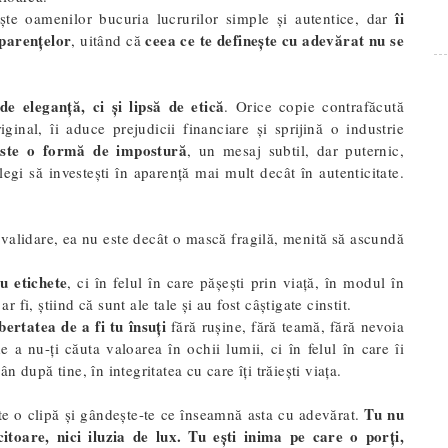
îi
ște oamenilor bucuria lucrurilor simple și autentice, dar
aparențelor
ceea ce te definește cu adevărat nu se
, uitând că
e eleganță, ci și lipsă de etică
. Orice copie contrafăcută
iginal, îi aduce prejudicii financiare și sprijină o industrie
este o formă de impostură
, un mesaj subtil, dar puternic,
legi să investești în aparență mai mult decât în autenticitate.
e validare, ea nu este decât o mască fragilă, menită să ascundă
u etichete
, ci în felul în care pășești prin viață, în modul în
r fi, știind că sunt ale tale și au fost câștigate cinstit.
bertatea de a fi tu însuți
fără rușine, fără teamă, fără nevoia
 a nu-ți căuta valoarea în ochii lumii, ci în felul în care îi
ân după tine, în integritatea cu care îți trăiești viața.
Tu nu
-te o clipă și gândește-te ce înseamnă asta cu adevărat.
citoare, nici iluzia de lux.
Tu ești inima pe care o porți,