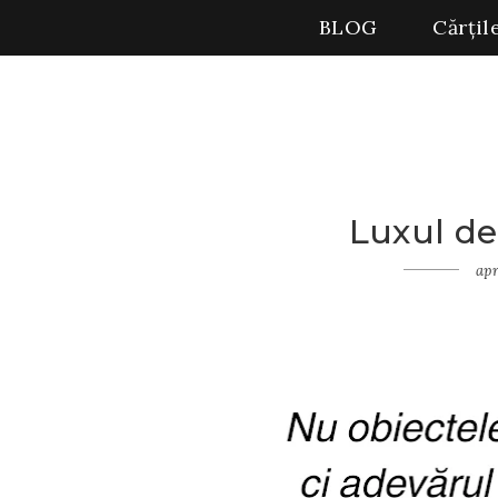
BLOG
Cărțil
Luxul de 
Home
Gânduri
apr
Luxul
de a fi
autentic