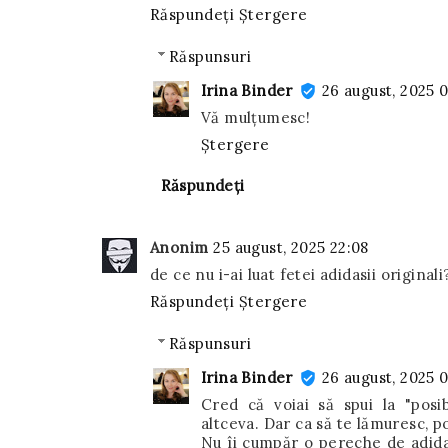
Răspundeți
Ștergere
Răspunsuri
Irina Binder
26 august, 2025 
Vă mulțumesc!
Ștergere
Răspundeți
Anonim
25 august, 2025 22:08
de ce nu i-ai luat fetei adidasii originali
Răspundeți
Ștergere
Răspunsuri
Irina Binder
26 august, 2025 0
Cred că voiai să spui la "posib
altceva. Dar ca să te lămuresc, po
Nu îi cumpăr o pereche de adidaș