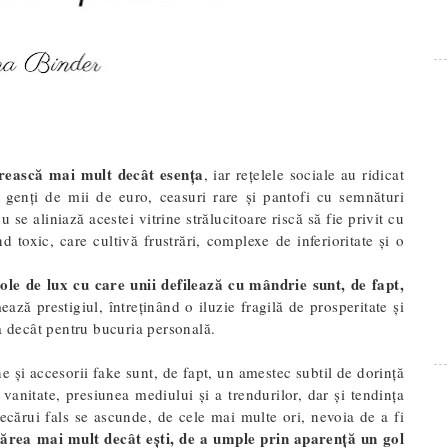
rească mai mult decât esența
, iar rețelele sociale au ridicat
 genți de mii de euro, ceasuri rare și pantofi cu semnături
u se aliniază acestei vitrine strălucitoare riscă să fie privit cu
toxic, care cultivă frustrări, complexe de inferioritate și o
ole de lux cu care unii defilează cu mândrie sunt, de fapt,
ză prestigiul, întreținând o iluzie fragilă de prosperitate și
a decât pentru bucuria personală.
 și accesorii fake sunt, de fapt, un amestec subtil de dorință
 vanitate, presiunea mediului și a trendurilor, dar și tendința
ecărui fals se ascunde, de cele mai multe ori, nevoia de a fi
părea mai mult decât ești, de a umple prin aparență un gol