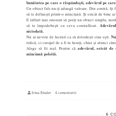
bunătatea pe care o răspândești, adevărul pe care a
Un obiect fals nu-ți adaugă valoare. Din contră, îți 
să te definești printr-o minciună. Și oricât de bine ar
E infinit mai onorant să porți un obiect simplu, mode
Adevăru
să te împodobești cu ceva contrafăcut.
niciodată.
Nu
Nu ai nevoie de lucruri ca să dovedești cine ești.
ridică, ci curajul de a fi tu însuți, chiar și atunci când
adevărul, oricât de
Alege să fii real. Pentru că
minciună poleită.
Irina Binder
6 comentarii:
6 C