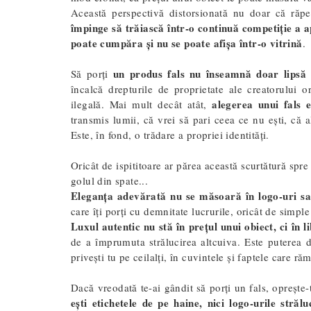
Această perspectivă distorsionată nu doar că răpe
împinge să trăiască într-o continuă competiție a 
poate cumpăra și nu se poate afișa într-o vitrină
.
un produs fals nu înseamnă doar lipsă d
Să porți
încalcă drepturile de proprietate ale creatorului or
alegerea unui fals 
ilegală. Mai mult decât atât,
transmis lumii, că vrei să pari ceea ce nu ești, că a
Este, în fond, o trădare a propriei identități.
Oricât de ispititoare ar părea această scurtătură spr
golul din spate...
Eleganța adevărată nu se măsoară în logo-uri sa
care îți porți cu demnitate lucrurile, oricât de simple a
Luxul autentic nu stă în prețul unui obiect, ci în li
de a împrumuta strălucirea altcuiva. Este puterea de
privești tu pe ceilalți, în cuvintele și faptele care răm
Dacă vreodată te-ai gândit să porți un fals, oprește
ești etichetele de pe haine, nici logo-urile strălu