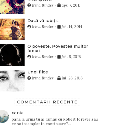
Irina Binder
-
apr. 7, 2011
Dacă vă iubiți...
Irina Binder
-
feb. 14, 2014
O poveste. Povestea multor
femei.
Irina Binder
-
feb. 6, 2015
Unei fiice
Irina Binder
-
iul. 26, 2016
COMENTARII RECENTE
xenia
pana la urma tu ai ramas cu Robert forever sau
ce sa intamplat in continuare?...