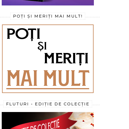
POȚI ȘI MERIȚI MAI MULT!
FLUTURI - EDIȚIE DE COLECȚIE