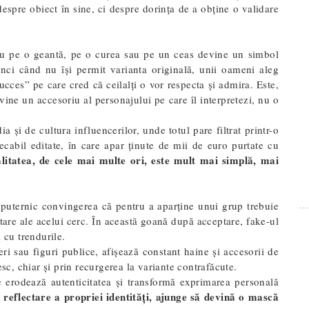
espre obiect în sine, ci despre dorința de a obține o validare
ru pe o geantă, pe o curea sau pe un ceas devine un simbol
atunci când nu își permit varianta originală, unii oameni aleg
cces” pe care cred că ceilalți o vor respecta și admira. Este,
evine un accesoriu al personajului pe care îl interpretezi, nu o
a și de cultura influencerilor, unde totul pare filtrat printr-o
pecabil editate, în care apar ținute de mii de euro purtate cu
alitatea, de cele mai multe ori, este mult mai simplă, mai
i puternic convingerea că pentru a aparține unui grup trebuie
entare ale acelui cerc. În această goană după acceptare, fake-ul
l cu trendurile.
ri sau figuri publice, afișează constant haine și accesorii de
esc, chiar și prin recurgerea la variante contrafăcute.
e erodează autenticitatea și transformă exprimarea personală
 o reflectare a propriei identități, ajunge să devină o mască