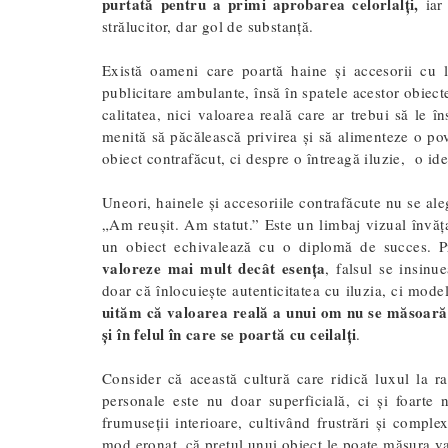
purtată pentru a primi aprobarea celorlalți,
iar
strălucitor, dar gol de substanță.
Există oameni care poartă haine și accesorii cu l
publicitare ambulante, însă în spatele acestor obiect
calitatea, nici valoarea reală care ar trebui să le în
menită să păcălească privirea și să alimenteze o po
obiect contrafăcut, ci despre o întreagă iluzie, o ide
Uneori, hainele și accesoriile contrafăcute nu se ale
„Am reușit. Am statut.” Este un limbaj vizual învăț
un obiect echivalează cu o diplomă de succes. P
valoreze mai mult decât esența
, falsul se insinu
doar că înlocuiește autenticitatea cu iluzia, ci model
uităm că valoarea reală a unui om nu se măsoară nic
și în felul în care se poartă cu ceilalți
.
Consider că această cultură care ridică luxul la ra
personale este nu doar superficială, ci și foarte
frumuseții interioare, cultivând frustrări și complex
mod eronat, că prețul unui obiect le poate măsura v