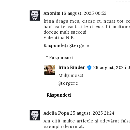
Anonim
16 august, 2025 00:52
Irina draga mea, citesc cu nesat tot 
haotica te caut si te citesc. Iti multume
doresc mult succes!
Valentina N.B.
Răspundeți
Ștergere
Răspunsuri
Irina Binder
26 august, 2025 
Mulțumesc!
Ștergere
Răspundeți
Adelia Popa
25 august, 2025 21:24
Am citit multe articole și adevărat fal
exemplu de urmat.