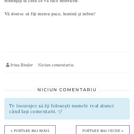
renunțați la ceea ce vă face nefericite.
Vă doresc să fiți mereu pace, lumină și iubire!
Irina Binder
Niciun comentariu:
NICIUN COMENTARIU
Te încurajez să îți folosești numele real atunci
când lași comentarii. ヅ
« POSTARE MAI NOUĂ
POSTARE MAI VECHE »