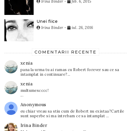
Irina Binder
-
feb. 6, 2015
Unei fiice
Irina Binder
-
iul. 26, 2016
COMENTARII RECENTE
xenia
pana la urma tu ai ramas cu Robert forever sau ce sa
intamplat in continuare?...
xenia
multumescccc!
...
Anonymous
eu chiar vreau sa stiu cum de Robert nu existaa?Cartile
sunt superbe si ma intrebam ce sa intamplat ...
Irina Binder