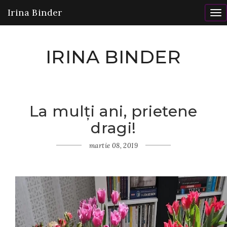
Irina Binder
To
nav
IRINA BINDER
La mulți ani, prietene
Home
dragi!
Gânduri
La
mulți
martie 08, 2019
ani,
prietene
dragi!