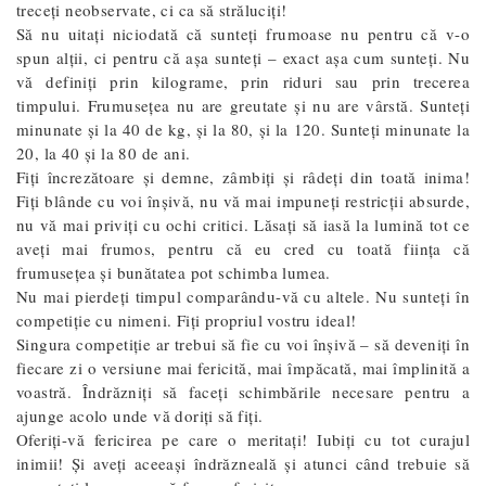
treceți neobservate, ci ca să străluciți!
Să nu uitați niciodată că sunteți frumoase nu pentru că v-o
spun alții, ci pentru că așa sunteți – exact așa cum sunteți. Nu
vă definiți prin kilograme, prin riduri sau prin trecerea
timpului. Frumusețea nu are greutate și nu are vârstă. Sunteți
minunate și la 40 de kg, și la 80, și la 120. Sunteți minunate la
20, la 40 și la 80 de ani.
Fiți încrezătoare și demne, zâmbiți și râdeți din toată inima!
Fiți blânde cu voi înșivă, nu vă mai impuneți restricții absurde,
nu vă mai priviți cu ochi critici. Lăsați să iasă la lumină tot ce
aveți mai frumos, pentru că eu cred cu toată ființa că
frumusețea și bunătatea pot schimba lumea.
Nu mai pierdeți timpul comparându-vă cu altele. Nu sunteți în
competiție cu nimeni. Fiți propriul vostru ideal!
Singura competiție ar trebui să fie cu voi înșivă – să deveniți în
fiecare zi o versiune mai fericită, mai împăcată, mai împlinită a
voastră. Îndrăzniți să faceți schimbările necesare pentru a
ajunge acolo unde vă doriți să fiți.
Oferiți-vă fericirea pe care o meritați! Iubiți cu tot curajul
inimii! Și aveți aceeași îndrăzneală și atunci când trebuie să