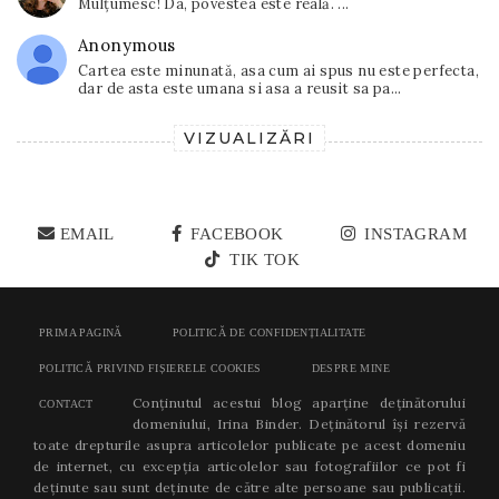
Mulțumesc! Da, povestea este reală. ...
Anonymous
Cartea este minunată, asa cum ai spus nu este perfecta,
dar de asta este umana si asa a reusit sa pa...
VIZUALIZĂRI
EMAIL
FACEBOOK
INSTAGRAM
TIK TOK
PRIMA PAGINĂ
POLITICĂ DE CONFIDENȚIALITATE
POLITICĂ PRIVIND FIȘIERELE COOKIES
DESPRE MINE
Conținutul acestui blog aparține deținătorului
CONTACT
domeniului, Irina Binder. Deținătorul își rezervă
toate drepturile asupra articolelor publicate pe acest domeniu
de internet, cu excepția articolelor sau fotografiilor ce pot fi
deținute sau sunt deținute de către alte persoane sau publicații.