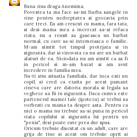
Buna ziua draga Anomima,
Povestea ta ma face sa-mi fiarba sangele in
vine pentru nedreptatea si grozavia prin
care treci. Eu am crescut cu mama, fara tata,
si desi mama mea a incercat sa-si refaca
viata, nu a reusit sa gaseasca un barbat
normal, cu care sa-si intemeiasca o familie.
M-am simtit tot timpul protejata si in
siguranta, dar si vinovata ca nu are un barbat
alaturi de ea. Niciodata nu am simtit ca as fi
in pericol si m-am bazat si am avut
incredere in familia mea.
Nu-ti stiu situatia familiala, dar inca esti un
copil, si cred ca exsita pe acest pamant
cineva care are datoria morala si legala sa
vegheze sa fii in siguranta. Daca cumva este
partenerul mamei tale (ipoteza) ar trebui sa
vorbesti cu mama ta despre asta. Pentru ca
nici o mama nu trebuie sa-si puna in pericol
viata copilului si siguranta lui pentru un
"penis", desi poate este prea dur spus.
Oricum trebuie discutat cu un adult, care are
grija de tine si acest om trebuie oprit si