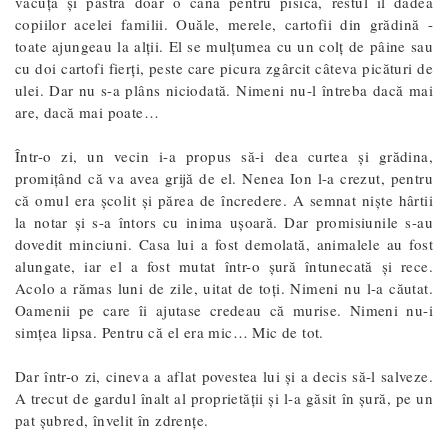
văcuță și păstra doar o cană pentru pisică, restul îl dădea
copiilor acelei familii. Ouăle, merele, cartofii din grădină -
toate ajungeau la alții. El se mulțumea cu un colț de pâine sau
cu doi cartofi fierți, peste care picura zgârcit câteva picături de
ulei. Dar nu s-a plâns niciodată. Nimeni nu-l întreba dacă mai
are, dacă mai poate…
Într-o zi, un vecin i-a propus să-i dea curtea și grădina,
promițând că va avea grijă de el. Nenea Ion l-a crezut, pentru
că omul era școlit și părea de încredere. A semnat niște hârtii
la notar și s-a întors cu inima ușoară. Dar promisiunile s-au
dovedit minciuni. Casa lui a fost demolată, animalele au fost
alungate, iar el a fost mutat într-o șură întunecată și rece.
Acolo a rămas luni de zile, uitat de toți. Nimeni nu l-a căutat.
Oamenii pe care îi ajutase credeau că murise. Nimeni nu-i
simțea lipsa. Pentru că el era mic… Mic de tot.
Dar într-o zi, cineva a aflat povestea lui și a decis să-l salveze.
A trecut de gardul înalt al proprietății și l-a găsit în șură, pe un
pat șubred, învelit în zdrențe.