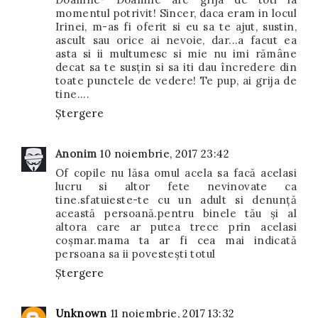
momentul potrivit! Sincer, daca eram in locul
Irinei, m-as fi oferit si eu sa te ajut, sustin,
ascult sau orice ai nevoie, dar...a facut ea
asta si ii multumesc si mie nu imi rămâne
decat sa te susțin si sa iti dau încredere din
toate punctele de vedere! Te pup, ai grija de
tine....
Ștergere
Anonim
10 noiembrie, 2017 23:42
Of copile nu lăsa omul acela sa facă acelasi
lucru si altor fete nevinovate ca
tine.sfatuieste-te cu un adult si denunță
această persoană.pentru binele tău și al
altora care ar putea trece prin acelasi
coșmar.mama ta ar fi cea mai indicată
persoana sa ii povestești totul
Ștergere
Unknown
11 noiembrie, 2017 13:32