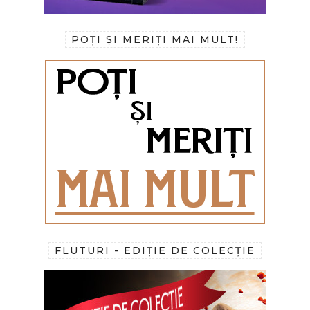
POȚI ȘI MERIȚI MAI MULT!
FLUTURI - EDIȚIE DE COLECȚIE