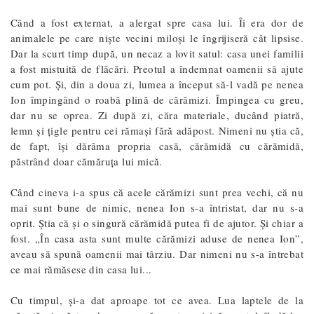
Când a fost externat, a alergat spre casa lui. Îi era dor de
animalele pe care niște vecini miloși le îngrijiseră cât lipsise.
Dar la scurt timp după, un necaz a lovit satul: casa unei familii
a fost mistuită de flăcări. Preotul a îndemnat oamenii să ajute
cum pot. Și, din a doua zi, lumea a început să-l vadă pe nenea
Ion împingând o roabă plină de cărămizi. Împingea cu greu,
dar nu se oprea. Zi după zi, căra materiale, ducând piatră,
lemn și țigle pentru cei rămași fără adăpost. Nimeni nu știa că,
de fapt, își dărâma propria casă, cărămidă cu cărămidă,
păstrând doar cămăruța lui mică.
Când cineva i-a spus că acele cărămizi sunt prea vechi, că nu
mai sunt bune de nimic, nenea Ion s-a întristat, dar nu s-a
oprit. Știa că și o singură cărămidă putea fi de ajutor. Și chiar a
fost. „În casa asta sunt multe cărămizi aduse de nenea Ion”,
aveau să spună oamenii mai târziu. Dar nimeni nu s-a întrebat
ce mai rămăsese din casa lui...
Cu timpul, și-a dat aproape tot ce avea. Lua laptele de la