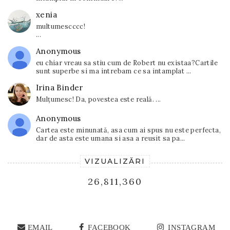
xenia
multumescccc!
...
Anonymous
eu chiar vreau sa stiu cum de Robert nu existaa?Cartile
sunt superbe si ma intrebam ce sa intamplat ...
Irina Binder
Mulțumesc! Da, povestea este reală. ...
Anonymous
Cartea este minunată, asa cum ai spus nu este perfecta,
dar de asta este umana si asa a reusit sa pa...
VIZUALIZĂRI
26,811,360
EMAIL
FACEBOOK
INSTAGRAM