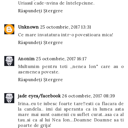
Uriasul cade-nvins de întelepciune.
Răspundeți
Ștergere
Unknown
25 octombrie, 2017 13:31
Ce mare invatatura intr-o povestioara mica!
Răspundeți
Ștergere
Anonim
25 octombrie, 2017 16:17
Multumim pentru toti ,,nenea Ion" care au o
asemenea poveste.
Răspundeți
Ștergere
jade eyes/facebook
26 octombrie, 2017 08:39
Irina..eu te iubesc foarte tare!!esti ca flacara de
la candela.. imi dai speranta ca in lumea asta
mare mai sunt oamenii cu suflet curat..asa ca al
tau..si ca al lui Nea Ion...Doamne Doamne sa ti
poarte de grija!