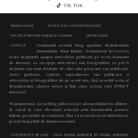
TIK TOK
PRIMA PAGINĂ
POLITICĂ DE CONFIDENȚIALITATE
POLITICĂ PRIVIND FIȘIERELE COOKIES
DESPRE MINE
Conținutul acestui blog aparține deținătorului
CONTACT
domeniului, Irina Binder. Deținătorul își rezervă
toate drepturile asupra articolelor publicate pe acest domeniu
de internet, cu excepția articolelor sau fotografiilor ce pot fi
deținute sau sunt deținute de către alte persoane sau publicații.
Orice preluare, copiere, reproducere sau publicare a
articolelor și fotografiilor de pe acest site, fără acordul scris al
deținătorului, citarea sursei și link către acesta este STRICT
interzisă!
Transparență: Acest blog utilizează pe alocuri linkuri de afiliere.
În cazul în care efectuați achiziții prin intermediul acestor
linkuri, pot primi un comision, fără ca acest lucru să influențeze
prețul final plătit de dumneavoastră.
COPYRIGHT © 2010 -
2026
IRINA BINDER BY IRINA BINDER