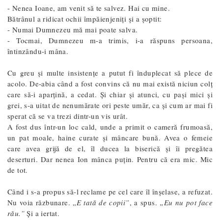
- Nenea Ioane, am venit să te salvez. Hai cu mine.
Bătrânul a ridicat ochii împăienjeniți și a șoptit:
- Numai Dumnezeu mă mai poate salva.
- Tocmai, Dumnezeu m-a trimis, i-a răspuns persoana,
întinzându-i mâna.
Cu greu și multe insistențe a putut fi înduplecat să plece de
acolo. De-abia când a fost convins că nu mai există niciun colț
care să-i aparțină, a cedat. Și chiar și atunci, cu pași mici și
grei, s-a uitat de nenumărate ori peste umăr, ca și cum ar mai fi
sperat că se va trezi dintr-un vis urât.
A fost dus într-un loc cald, unde a primit o cameră frumoasă,
un pat moale, haine curate și mâncare bună. Avea o femeie
care avea grijă de el, îl ducea la biserică și îi pregătea
deserturi. Dar nenea Ion mânca puțin. Pentru că era mic. Mic
de tot.
Când i s-a propus să-l reclame pe cel care îl înșelase, a refuzat.
Nu voia răzbunare. „
E tată de copii”
, a spus.
„Eu nu pot face
rău.”
Și a iertat.