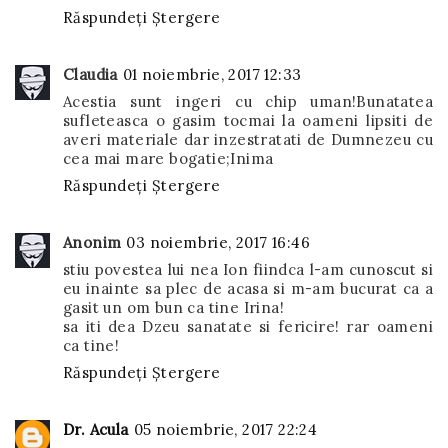
Răspundeți
Ștergere
Claudia
01 noiembrie, 2017 12:33
Acestia sunt ingeri cu chip uman!Bunatatea
sufleteasca o gasim tocmai la oameni lipsiti de
averi materiale dar inzestratati de Dumnezeu cu
cea mai mare bogatie;Inima
Răspundeți
Ștergere
Anonim
03 noiembrie, 2017 16:46
stiu povestea lui nea Ion fiindca l-am cunoscut si
eu inainte sa plec de acasa si m-am bucurat ca a
gasit un om bun ca tine Irina!
sa iti dea Dzeu sanatate si fericire! rar oameni
ca tine!
Răspundeți
Ștergere
Dr. Acula
05 noiembrie, 2017 22:24