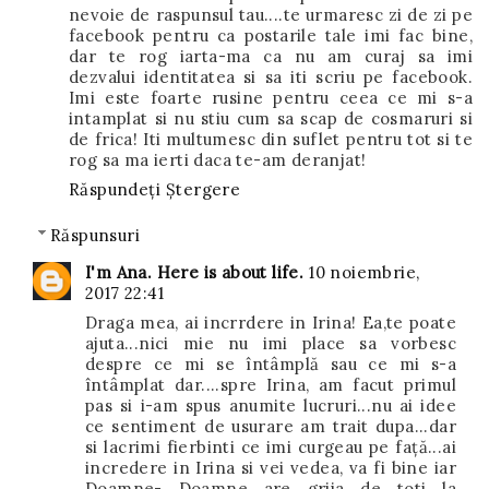
nevoie de raspunsul tau....te urmaresc zi de zi pe
facebook pentru ca postarile tale imi fac bine,
dar te rog iarta-ma ca nu am curaj sa imi
dezvalui identitatea si sa iti scriu pe facebook.
Imi este foarte rusine pentru ceea ce mi s-a
intamplat si nu stiu cum sa scap de cosmaruri si
de frica! Iti multumesc din suflet pentru tot si te
rog sa ma ierti daca te-am deranjat!
Răspundeți
Ștergere
Răspunsuri
I'm Ana. Here is about life.
10 noiembrie,
2017 22:41
Draga mea, ai incrrdere in Irina! Ea,te poate
ajuta...nici mie nu imi place sa vorbesc
despre ce mi se întâmplă sau ce mi s-a
întâmplat dar....spre Irina, am facut primul
pas si i-am spus anumite lucruri...nu ai idee
ce sentiment de usurare am trait dupa...dar
si lacrimi fierbinti ce imi curgeau pe față...ai
incredere in Irina si vei vedea, va fi bine iar
Doamne- Doamne are grija de toti la