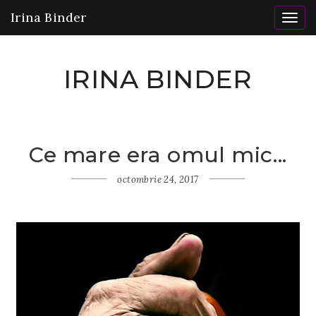
Irina Binder
Togg
navig
IRINA BINDER
Ce mare era omul mic...
Home
Gânduri
octombrie 24, 2017
Ce
mare
era
omul
mic...