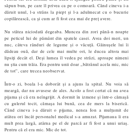
săpun bun, pe care îl privea ca pe o comoară. Când cineva i-a
dăruit unul, l-a strâns la piept și l-a adulmecat cu o bucurie
copilărească, ca și cum ar fi fost cea mai de preț avere.
Nu stătea niciodată degeaba. Muncea din zori până-n noapte
pe peticul lui de pământ din spatele casei. Avea doi meri, un
nuc, câteva rânduri de legume și o văcuță. Găinușele lui îi
dădeau ouă, dar de cele mai multe ori, le ducea altora mai
lipsiți decât el. Deși lumea îl vedea pe străzi, aproape nimeni
nu știa cum trăia. Era pentru unii doar „bătrânul acela mic, mic
de tot”, care trecea neobservat.
Într-o zi, boala l-a doborât și a ajuns la spital. Nu voia să
meargă, dar nu avusese de ales. Acolo a fost certat că nu avea
pijama și că era neîngrijit. A dormit în izmene și într-o cămașă
cu gulerul tocit, cămașa lui bună, cea de mers la biserică.
Când cineva i-a dăruit o pijama, nenea Ion a mulțumit de
atâtea ori încât personalul medical s-a amuzat. Pijamaua îi era
mult prea largă, atârna pe el de parcă ar fi fost a unui uriaș.
Pentru că el era mic. Mic de tot.