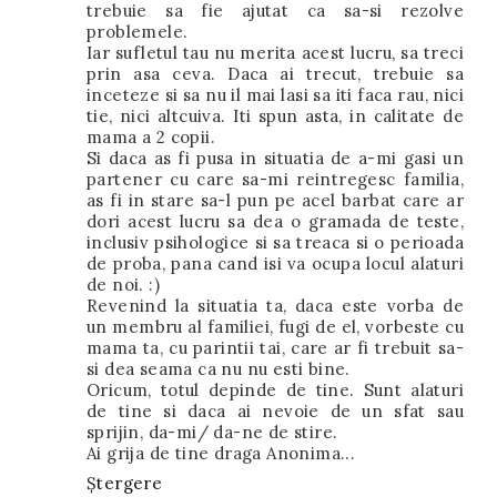
trebuie sa fie ajutat ca sa-si rezolve
problemele.
Iar sufletul tau nu merita acest lucru, sa treci
prin asa ceva. Daca ai trecut, trebuie sa
inceteze si sa nu il mai lasi sa iti faca rau, nici
tie, nici altcuiva. Iti spun asta, in calitate de
mama a 2 copii.
Si daca as fi pusa in situatia de a-mi gasi un
partener cu care sa-mi reintregesc familia,
as fi in stare sa-l pun pe acel barbat care ar
dori acest lucru sa dea o gramada de teste,
inclusiv psihologice si sa treaca si o perioada
de proba, pana cand isi va ocupa locul alaturi
de noi. :)
Revenind la situatia ta, daca este vorba de
un membru al familiei, fugi de el, vorbeste cu
mama ta, cu parintii tai, care ar fi trebuit sa-
si dea seama ca nu nu esti bine.
Oricum, totul depinde de tine. Sunt alaturi
de tine si daca ai nevoie de un sfat sau
sprijin, da-mi/ da-ne de stire.
Ai grija de tine draga Anonima...
Ștergere