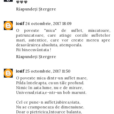
💖💖💖
Răspundeți
Ștergere
iosif
24 octombrie, 2017 18:09
O poveste "mica" de suflet, miscatoare,
patrunzatoare, care atinge corzile sufletelor
mari, autentice, care vor creste mereu spre
desavârsirea absoluta, atemporala.
Fii binecuvântata !
Răspundeți
Ștergere
iosif
25 octombrie, 2017 11:50
O poveste mica dintr-un suflet mare,
Pilda înteleapta, cu un tâlc profund.
Nimic în asta lume, nu e de mirare,
Universul,viata,e-ntr-un bob marunt.
Cel ce pune-n suflet,iubirea,viata,
Nu se cramponeaza de dimensiune.
Doar o pietricica,întoarce balanta,