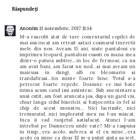
Răspundeți
Anonim
11 noiembrie, 2017 11:14
M-a rascolit atat de tare comentariul copilei de
mai sus incat am retrait astazi cosmarul tineretii
mele din nou. Aveam 15 ani, niste pantaloni cu
imprimeu leopard, pantaloni cusuti cu mana mea
dintr-o patura subtire...in loc de fermoar, ca nu
am avut bani, am facut un nod...si mai aveam un
maieuas in dungi, alb cu bleomarin si
trandafirasi...tin minte foarte bine. Totul s-a
petrecut foarte repede. Doamne ce imi bate
inima acum cand imi amintesc. Sub anenintarea
unui cutit, am fost aruncata jos, dupa un gard viu,
chiar langa zidul bisericii, si batjocorita in fel si
chip de acest monstru... Nici lacrimile, nici
tremuratul, nici imploratul meu nu l-au miscat.
Inca ii vad ranjetul satisfacut. Atunci l-am
intrebat pe Dumnezeu unde este? Mi-a raspuns
in timp...era acolo, suferea si el cu mine...era
acolo cu mine ca doar El m-a putut ajuta sa iert,