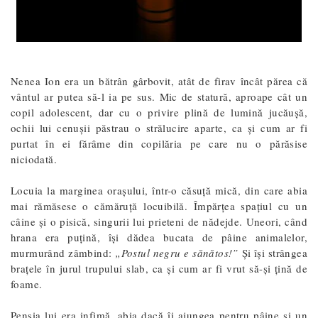
Nenea Ion era un bătrân gârbovit, atât de firav încât părea că
vântul ar putea să-l ia pe sus. Mic de statură, aproape cât un
copil adolescent, dar cu o privire plină de lumină jucăușă,
ochii lui cenușii păstrau o strălucire aparte, ca și cum ar fi
purtat în ei fărâme din copilăria pe care nu o părăsise
niciodată.
Locuia la marginea orașului, într-o căsuță mică, din care abia
mai rămăsese o cămăruță locuibilă. Împărțea spațiul cu un
câine și o pisică, singurii lui prieteni de nădejde. Uneori, când
hrana era puțină, își dădea bucata de pâine animalelor,
murmurând zâmbind:
„Postul negru e sănătos!”
Și își strângea
brațele în jurul trupului slab, ca și cum ar fi vrut să-și țină de
foame.
Pensia lui era infimă, abia dacă îi ajungea pentru pâine și un