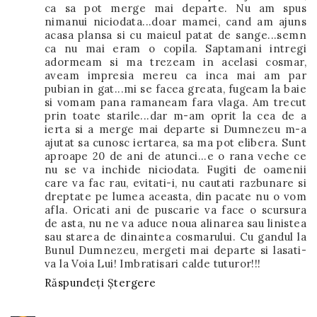
ca sa pot merge mai departe. Nu am spus
nimanui niciodata...doar mamei, cand am ajuns
acasa plansa si cu maieul patat de sange...semn
ca nu mai eram o copila. Saptamani intregi
adormeam si ma trezeam in acelasi cosmar,
aveam impresia mereu ca inca mai am par
pubian in gat...mi se facea greata, fugeam la baie
si vomam pana ramaneam fara vlaga. Am trecut
prin toate starile...dar m-am oprit la cea de a
ierta si a merge mai departe si Dumnezeu m-a
ajutat sa cunosc iertarea, sa ma pot elibera. Sunt
aproape 20 de ani de atunci...e o rana veche ce
nu se va inchide niciodata. Fugiti de oamenii
care va fac rau, evitati-i, nu cautati razbunare si
dreptate pe lumea aceasta, din pacate nu o vom
afla. Oricati ani de puscarie va face o scursura
de asta, nu ne va aduce noua alinarea sau linistea
sau starea de dinaintea cosmarului. Cu gandul la
Bunul Dumnezeu, mergeti mai departe si lasati-
va la Voia Lui! Imbratisari calde tuturor!!!
Răspundeți
Ștergere