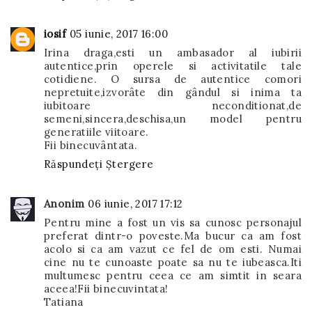
iosif
05 iunie, 2017 16:00
Irina draga,esti un ambasador al iubirii
autentice,prin operele si activitatile tale
cotidiene. O sursa de autentice comori
nepretuite,izvorâte din gândul si inima ta
iubitoare neconditionat,de
semeni,sincera,deschisa,un model pentru
generatiile viitoare.
Fii binecuvântata.
Răspundeți
Ștergere
Anonim
06 iunie, 2017 17:12
Pentru mine a fost un vis sa cunosc personajul
preferat dintr-o poveste.Ma bucur ca am fost
acolo si ca am vazut ce fel de om esti. Numai
cine nu te cunoaste poate sa nu te iubeasca.Iti
multumesc pentru ceea ce am simtit in seara
aceea!Fii binecuvintata!
Tatiana