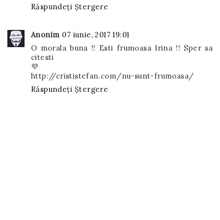
Răspundeți
Ștergere
Anonim
07 iunie, 2017 19:01
O morala buna !! Esti frumoasa Irina !! Sper sa
citesti
💜
http://crististefan.com/nu-sunt-frumoasa/
Răspundeți
Ștergere