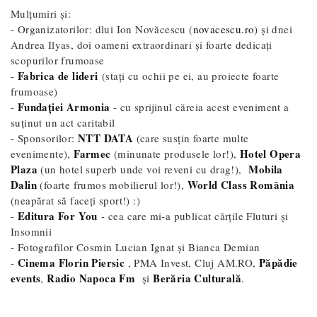
Mulțumiri și:
- Organizatorilor: dlui Ion Novăcescu (
novacescu.ro
) și dnei
Andrea Ilyas, doi oameni extraordinari și foarte dedicați
scopurilor frumoase
Fabrica de lideri
-
(stați cu ochii pe ei, au proiecte foarte
frumoase)
Fundației Armonia
-
- cu sprijinul căreia acest eveniment a
suținut un act caritabil
NTT DATA
- Sponsorilor:
(care susțin foarte multe
Farmec
Hotel Opera
evenimente),
(minunate produsele lor!),
Plaza
Mobila
(un hotel superb unde voi reveni cu drag!),
Dalin
World Class România
(foarte frumos mobilierul lor!),
(neapărat să faceți sport!) :)
Editura For You
-
- cea care mi-a publicat cărțile Fluturi și
Insomnii
- Fotografilor Cosmin Lucian Ignat și Bianca Demian
Cinema Florin Piersic
Păpădie
-
, PMA Invest, Cluj AM.RO,
events
Radio Napoca Fm
Berăria Culturală
,
și
.