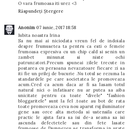
O vara frumoasa iti urez <3
Răspundeți
Ștergere
Anonim
07 iunie, 2017 18:58
Iubita noastra Irina
Sa nu mai ai niciodata vreun fel de indoiala
despre frumusetea ta pentru ca esti o femeie
frumoasa expresiva cu un chip cald si senin un
zambet minunat si niste ochi
patrunzatori.Precum spuneai zilele trecute in
postarea cu persoana nevazatoare fiecare zi sa
iti fie un prilej de bucurie .Nu totul se rezuma la
standardele pe care societatea le promoveaza
acum.Cred ca acum daca ar fi sa lasam totul
natural nici o infatisare nu ar putea sa aiba
unicitate pentru ca toate "divele" "fashion
bloggaritele" sunt la fel .toate au bot de rata
toate promoveaza ceva nou aparut ruj iluminator
gene sau orce alta metoda si ustensila care
practic le ajuta fara sa isi de-a seama sa isi
ascunda defectetele sau din fete lasate
frumoase de Dumnezeu se transforma in urate