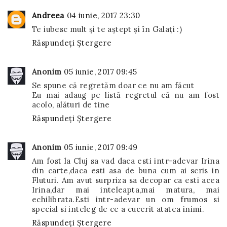
Andreea
04 iunie, 2017 23:30
Te iubesc mult și te aștept și în Galați :)
Răspundeți
Ștergere
Anonim
05 iunie, 2017 09:45
Se spune că regretăm doar ce nu am făcut
Eu mai adaug pe listă regretul că nu am fost
acolo, alături de tine
Răspundeți
Ștergere
Anonim
05 iunie, 2017 09:49
Am fost la Cluj sa vad daca esti intr-adevar Irina
din carte,daca esti asa de buna cum ai scris in
Fluturi. Am avut surpriza sa decopar ca esti acea
Irina,dar mai inteleapta,mai matura, mai
echilibrata.Esti intr-adevar un om frumos si
special si inteleg de ce a cucerit atatea inimi.
Răspundeți
Ștergere