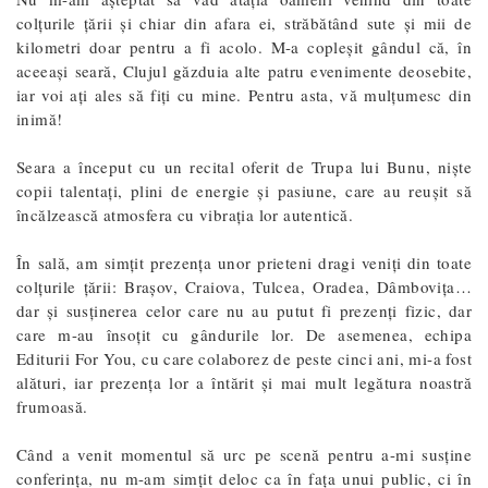
colțurile țării și chiar din afara ei, străbătând sute și mii de
kilometri doar pentru a fi acolo. M-a copleșit gândul că, în
aceeași seară, Clujul găzduia alte patru evenimente deosebite,
iar voi ați ales să fiți cu mine. Pentru asta, vă mulțumesc din
inimă!
Seara a început cu un recital oferit de Trupa lui Bunu, niște
copii talentați, plini de energie și pasiune, care au reușit să
încălzească atmosfera cu vibrația lor autentică.
În sală, am simțit prezența unor prieteni dragi veniți din toate
colțurile țării: Brașov, Craiova, Tulcea, Oradea, Dâmbovița…
dar și susținerea celor care nu au putut fi prezenți fizic, dar
care m-au însoțit cu gândurile lor. De asemenea, echipa
Editurii For You, cu care colaborez de peste cinci ani, mi-a fost
alături, iar prezența lor a întărit și mai mult legătura noastră
frumoasă.
Când a venit momentul să urc pe scenă pentru a-mi susține
conferința, nu m-am simțit deloc ca în fața unui public, ci în