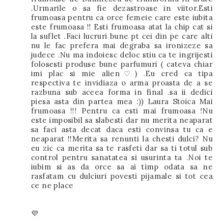
.Urmarile o sa fie dezastroase in viitor.Esti
frumoasa pentru ca orce femeie care este iubita
este frumoasa !! Esti frumoasa atat la chip cat si
la suflet .Faci lucruri bune pt cei din pe care alti
nu le fac prefera mai degraba sa ironizeze sa
judece .Nu ma indoiesc deloc stiu ca te ingrijesti
folosesti produse bune parfumuri ( cateva chiar
imi plac si mie alien♡) .Eu cred ca tipa
respectiva te invidiaza o arma proasta de a se
razbuna sub aceea forma in final .sa ii dedici
piesa asta din partea mea :)) Laura Stoica Mai
frumoasa !!! Pentru ca esti mai frumoasa !Nu
este imposibil sa slabesti dar nu merita neaparat
sa faci asta decat daca esti convinsa tu ca e
neaparat !!Merita sa renunti la chesti dulci? Nu
eu zic ca merita sa te rasfeti dar sa ti totul sub
control pentru sanatatea si usurinta ta .Noi te
iubim si as da orce sa ai timp odata sa ne
rasfatam cu dulciuri povesti pijamale si tot cea
ce ne place
💜