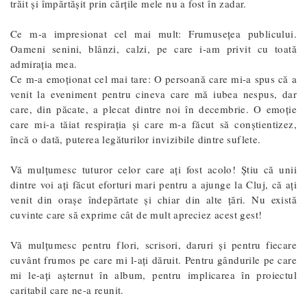
trăit și împărtășit prin cărțile mele nu a fost în zadar.
Ce m-a impresionat cel mai mult: Frumusețea publicului.
Oameni senini, blânzi, calzi, pe care i-am privit cu toată
admirația mea.
Ce m-a emoționat cel mai tare: O persoană care mi-a spus că a
venit la eveniment pentru cineva care mă iubea nespus, dar
care, din păcate, a plecat dintre noi în decembrie. O emoție
care mi-a tăiat respirația și care m-a făcut să conștientizez,
încă o dată, puterea legăturilor invizibile dintre suflete.
Vă mulțumesc tuturor celor care ați fost acolo! Știu că unii
dintre voi ați făcut eforturi mari pentru a ajunge la Cluj, că ați
venit din orașe îndepărtate și chiar din alte țări. Nu există
cuvinte care să exprime cât de mult apreciez acest gest!
Vă mulțumesc pentru flori, scrisori, daruri și pentru fiecare
cuvânt frumos pe care mi l-ați dăruit. Pentru gândurile pe care
mi le-ați așternut în album, pentru implicarea în proiectul
caritabil care ne-a reunit.