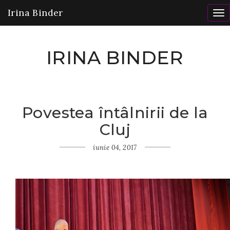
Irina Binder
To
nav
IRINA BINDER
Povestea întâlnirii de la
Home
Cluj
Momente
de
neuitat
iunie 04, 2017
Povestea
întâlnirii de
la Cluj