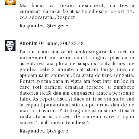
Ma bucur ca te-am descoperit, ca te-am
cunoscut, ca m-ai facut sa te iubesc si ca esti TU
cea adevarata...Respect
Răspundeți
Ștergere
Anonim
04 iunie, 2017 22:48
Eu una chiar am venit acolo singura dar nici un
momement nu m-am simtit singura plus ca in
asteptarea aia plina de suspans toata lumea se
gandea cele 2 minute cat stam langa tine ce
apucam sa iti spunem .Era atata de tare senzatia.
Pentru prima oara in viata am fost intr-un loc in
care toti oameni emanau fericire si zambete
datorita tie.Si daa am cunoascut atatea persoane
faine.As repeta asta si daca ar fi sa vin sa te vad
la capatul pamantului stiu ca pe drum dau de ce
mai tari tovarasi.Esti draga noastra si meriti sa fi
rasfatata si sa ai zeci de oamemi care iti spun
sincer:" multumesc te iubesc".
Răspundeți
Ștergere