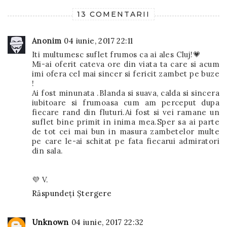
13 COMENTARII
Anonim
04 iunie, 2017 22:11
Iti multumesc suflet frumos ca ai ales Cluj!💗
Mi-ai oferit cateva ore din viata ta care si acum
imi ofera cel mai sincer si fericit zambet pe buze
!
Ai fost minunata .Blanda si suava, calda si sincera
iubitoare si frumoasa cum am perceput dupa
fiecare rand din fluturi.Ai fost si vei ramane un
suflet bine primit in inima mea.Sper sa ai parte
de tot cei mai bun in masura zambetelor multe
pe care le-ai schitat pe fata fiecarui admiratori
din sala.
💜 V.
Răspundeți
Ștergere
Unknown
04 iunie, 2017 22:32