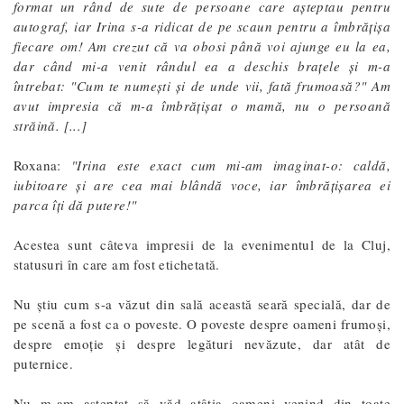
format un rând de sute de persoane care așteptau pentru
autograf, iar Irina s-a ridicat de pe scaun pentru a îmbrățișa
fiecare om! Am crezut că va obosi până voi ajunge eu la ea,
dar când mi-a venit rândul ea a deschis brațele și m-a
întrebat: "Cum te numești și de unde vii, fată frumoasă?" Am
avut impresia că m-a îmbrățișat o mamă, nu o persoană
străină. [...]
Roxana:
"Irina este exact cum mi-am imaginat-o: caldă,
iubitoare și are cea mai blândă voce, iar îmbrățișarea ei
parca îți dă putere!"
Acestea sunt câteva impresii de la evenimentul de la Cluj,
statusuri în care am fost etichetată.
Nu știu cum s-a văzut din sală această seară specială, dar de
pe scenă a fost ca o poveste. O poveste despre oameni frumoși,
despre emoție și despre legături nevăzute, dar atât de
puternice.
Nu m-am așteptat să văd atâția oameni venind din toate