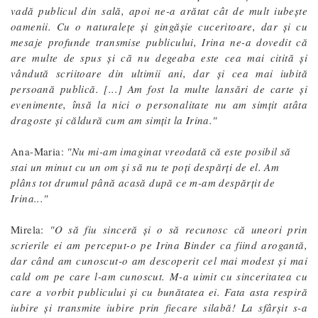
vadă publicul din sală, apoi ne-a arătat cât de mult iubește
oamenii. Cu o naturalețe și gingășie cuceritoare, dar și cu
mesaje profunde transmise publicului, Irina ne-a dovedit că
are multe de spus și că nu degeaba este cea mai citită și
vândută scriitoare din ultimii ani, dar și cea mai iubită
persoană publică. [...] Am fost la multe lansări de carte și
evenimente, însă la nici o personalitate nu am simțit atâta
dragoste și căldură cum am simțit la Irina."
Ana-Maria:
"Nu mi-am imaginat vreodată că este posibil să
stai un minut cu un om și să nu te poți despărți de el. Am
plâns tot drumul până acasă după ce m-am despărțit de
Irina..."
Mirela:
"O să fiu sinceră și o să recunosc că uneori prin
scrierile ei am perceput-o pe Irina Binder ca fiind arogantă,
dar când am cunoscut-o am descoperit cel mai modest și mai
cald om pe care l-am cunoscut. M-a uimit cu sinceritatea cu
care a vorbit publicului și cu bunătatea ei. Fata asta respiră
iubire și transmite iubire prin fiecare silabă! La sfârșit s-a