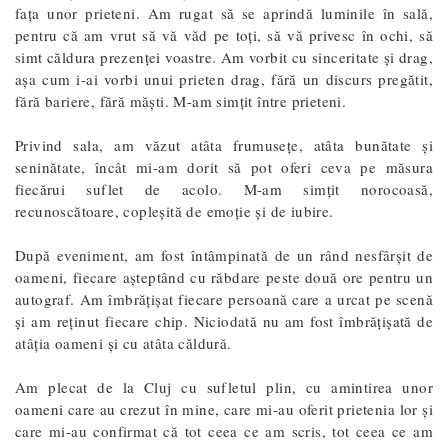
fața unor prieteni. Am rugat să se aprindă luminile în sală,
pentru că am vrut să vă văd pe toți, să vă privesc în ochi, să
simt căldura prezenței voastre. Am vorbit cu sinceritate și drag,
așa cum i-ai vorbi unui prieten drag, fără un discurs pregătit,
fără bariere, fără măști. M-am simțit între prieteni.
Privind sala, am văzut atâta frumusețe, atâta bunătate și
seninătate, încât mi-am dorit să pot oferi ceva pe măsura
fiecărui suflet de acolo. M-am simțit norocoasă,
recunoscătoare, copleșită de emoție și de iubire.
După eveniment, am fost întâmpinată de un rând nesfârșit de
oameni, fiecare așteptând cu răbdare peste două ore pentru un
autograf. Am îmbrățișat fiecare persoană care a urcat pe scenă
și am reținut fiecare chip. Niciodată nu am fost îmbrățișată de
atâția oameni și cu atâta căldură.
Am plecat de la Cluj cu sufletul plin, cu amintirea unor
oameni care au crezut în mine, care mi-au oferit prietenia lor și
care mi-au confirmat că tot ceea ce am scris, tot ceea ce am