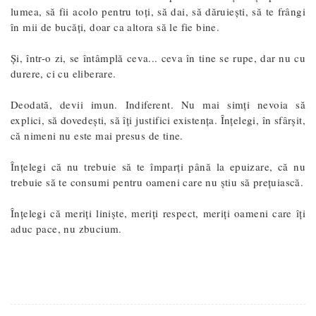
lumea, să fii acolo pentru toți, să dai, să dăruiești, să te frângi
în mii de bucăți, doar ca altora să le fie bine.
Și, într-o zi, se întâmplă ceva... ceva în tine se rupe, dar nu cu
durere, ci cu eliberare.
Deodată, devii imun. Indiferent. Nu mai simți nevoia să
explici, să dovedești, să îți justifici existența. Înțelegi, în sfârșit,
că nimeni nu este mai presus de tine.
Înțelegi că nu trebuie să te împarți până la epuizare, că nu
trebuie să te consumi pentru oameni care nu știu să prețuiască.
Înțelegi că meriți liniște, meriți respect, meriți oameni care îți
aduc pace, nu zbucium.