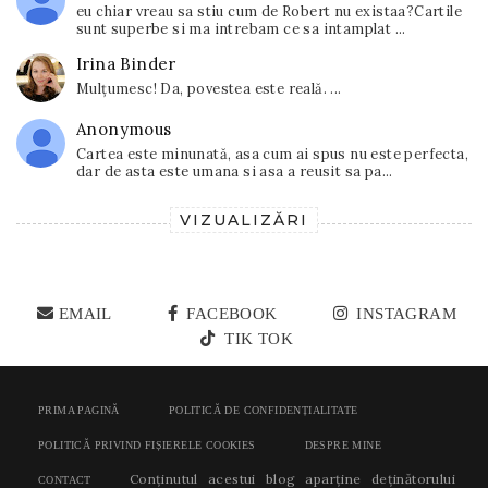
eu chiar vreau sa stiu cum de Robert nu existaa?Cartile
sunt superbe si ma intrebam ce sa intamplat ...
Irina Binder
Mulțumesc! Da, povestea este reală. ...
Anonymous
Cartea este minunată, asa cum ai spus nu este perfecta,
dar de asta este umana si asa a reusit sa pa...
VIZUALIZĂRI
EMAIL
FACEBOOK
INSTAGRAM
TIK TOK
PRIMA PAGINĂ
POLITICĂ DE CONFIDENȚIALITATE
POLITICĂ PRIVIND FIȘIERELE COOKIES
DESPRE MINE
Conținutul acestui blog aparține deținătorului
CONTACT