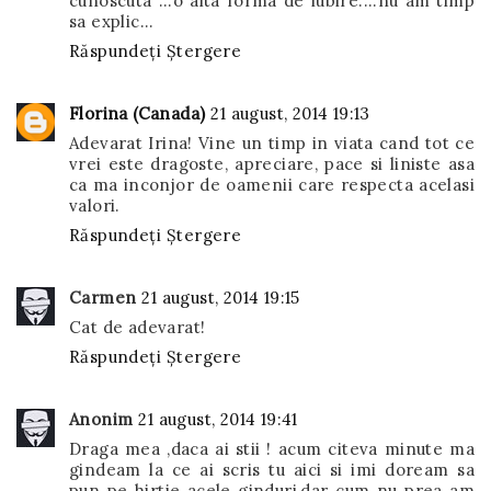
cunoscuta ...o alta forma de iubire....nu am timp
sa explic...
Răspundeți
Ștergere
Florina (Canada)
21 august, 2014 19:13
Adevarat Irina! Vine un timp in viata cand tot ce
vrei este dragoste, apreciare, pace si liniste asa
ca ma inconjor de oamenii care respecta acelasi
valori.
Răspundeți
Ștergere
Carmen
21 august, 2014 19:15
Cat de adevarat!
Răspundeți
Ștergere
Anonim
21 august, 2014 19:41
Draga mea ,daca ai stii ! acum citeva minute ma
gindeam la ce ai scris tu aici si imi doream sa
pun pe hirtie acele ginduri,dar cum nu prea am