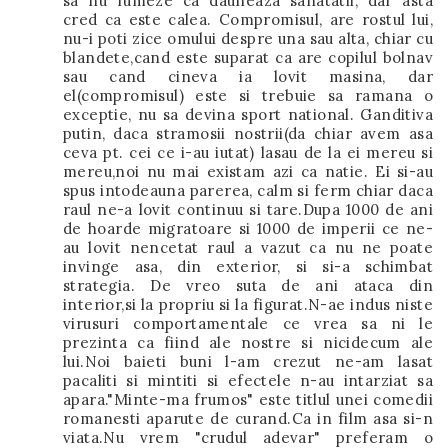
sa nu fumeze ca dauneaza sanatatii, dar asta
cred ca este calea. Compromisul, are rostul lui,
nu-i poti zice omului despre una sau alta, chiar cu
blandete,cand este suparat ca are copilul bolnav
sau cand cineva ia lovit masina, dar
el(compromisul) este si trebuie sa ramana o
exceptie, nu sa devina sport national. Ganditiva
putin, daca stramosii nostrii(da chiar avem asa
ceva pt. cei ce i-au iutat) lasau de la ei mereu si
mereu,noi nu mai existam azi ca natie. Ei si-au
spus intodeauna parerea, calm si ferm chiar daca
raul ne-a lovit continuu si tare.Dupa 1000 de ani
de hoarde migratoare si 1000 de imperii ce ne-
au lovit nencetat raul a vazut ca nu ne poate
invinge asa, din exterior, si si-a schimbat
strategia. De vreo suta de ani ataca din
interior,si la propriu si la figurat.N-ae indus niste
virusuri comportamentale ce vrea sa ni le
prezinta ca fiind ale nostre si nicidecum ale
lui.Noi baieti buni l-am crezut ne-am lasat
pacaliti si mintiti si efectele n-au intarziat sa
apara."Minte-ma frumos" este titlul unei comedii
romanesti aparute de curand.Ca in film asa si-n
viata.Nu vrem "crudul adevar" preferam o