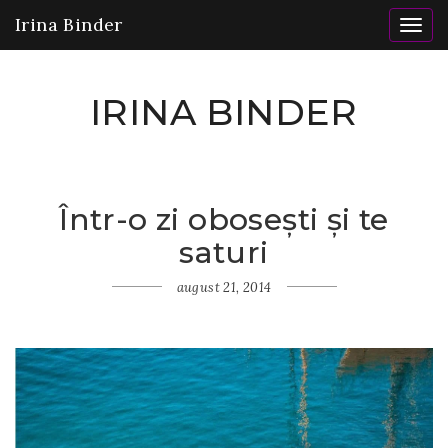
Irina Binder
Togg
navig
IRINA BINDER
Într-o zi obosești și te
Home
saturi
Gânduri
Într-
o zi
august 21, 2014
obosești
și te
saturi