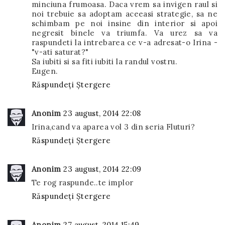
minciuna frumoasa. Daca vrem sa invigen raul si
noi trebuie sa adoptam aceeasi strategie, sa ne
schimbam pe noi insine din interior si apoi
negresit binele va triumfa. Va urez sa va
raspundeti la intrebarea ce v-a adresat-o Irina -
"v-ati saturat?"
Sa iubiti si sa fiti iubiti la randul vostru.
Eugen.
Răspundeți
Ștergere
Anonim
23 august, 2014 22:08
Irina,cand va aparea vol 3 din seria Fluturi?
Răspundeți
Ștergere
Anonim
23 august, 2014 22:09
Te rog raspunde..te implor
Răspundeți
Ștergere
Anonim
27 august, 2014 15:49