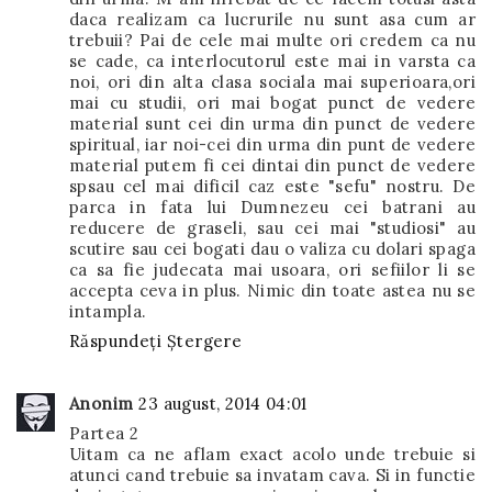
daca realizam ca lucrurile nu sunt asa cum ar
trebuii? Pai de cele mai multe ori credem ca nu
se cade, ca interlocutorul este mai in varsta ca
noi, ori din alta clasa sociala mai superioara,ori
mai cu studii, ori mai bogat punct de vedere
material sunt cei din urma din punct de vedere
spiritual, iar noi-cei din urma din punt de vedere
material putem fi cei dintai din punct de vedere
spsau cel mai dificil caz este "sefu" nostru. De
parca in fata lui Dumnezeu cei batrani au
reducere de graseli, sau cei mai "studiosi" au
scutire sau cei bogati dau o valiza cu dolari spaga
ca sa fie judecata mai usoara, ori sefiilor li se
accepta ceva in plus. Nimic din toate astea nu se
intampla.
Răspundeți
Ștergere
Anonim
23 august, 2014 04:01
Partea 2
Uitam ca ne aflam exact acolo unde trebuie si
atunci cand trebuie sa invatam cava. Si in functie