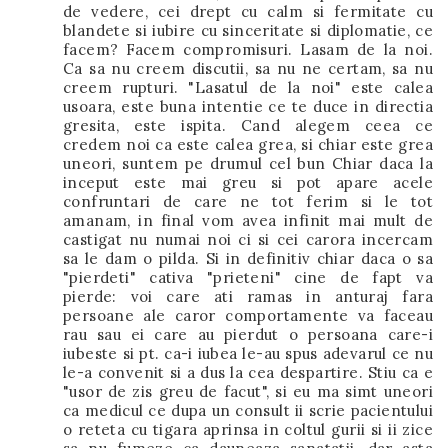
de vedere, cei drept cu calm si fermitate cu
blandete si iubire cu sinceritate si diplomatie, ce
facem? Facem compromisuri. Lasam de la noi.
Ca sa nu creem discutii, sa nu ne certam, sa nu
creem rupturi. "Lasatul de la noi" este calea
usoara, este buna intentie ce te duce in directia
gresita, este ispita. Cand alegem ceea ce
credem noi ca este calea grea, si chiar este grea
uneori, suntem pe drumul cel bun Chiar daca la
inceput este mai greu si pot apare acele
confruntari de care ne tot ferim si le tot
amanam, in final vom avea infinit mai mult de
castigat nu numai noi ci si cei carora incercam
sa le dam o pilda. Si in definitiv chiar daca o sa
"pierdeti" cativa "prieteni" cine de fapt va
pierde: voi care ati ramas in anturaj fara
persoane ale caror comportamente va faceau
rau sau ei care au pierdut o persoana care-i
iubeste si pt. ca-i iubea le-au spus adevarul ce nu
le-a convenit si a dus la cea despartire. Stiu ca e
"usor de zis greu de facut", si eu ma simt uneori
ca medicul ce dupa un consult ii scrie pacientului
o reteta cu tigara aprinsa in coltul gurii si ii zice