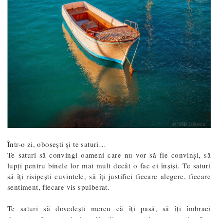
Într-o zi, obosești și te saturi…
Te saturi să convingi oameni care nu vor să fie convinși, să
lupți pentru binele lor mai mult decât o fac ei înșiși. Te saturi
să îți risipești cuvintele, să îți justifici fiecare alegere, fiecare
sentiment, fiecare vis spulberat.
Te saturi să dovedești mereu că îți pasă, să îți îmbraci