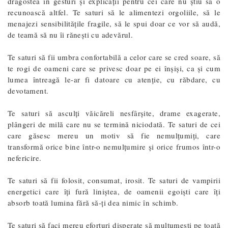
dragostea în gesturi și explicații pentru cei care nu știu să o
recunoască altfel. Te saturi să le alimentezi orgoliile, să le
menajezi sensibilitățile fragile, să le spui doar ce vor să audă,
de teamă să nu îi rănești cu adevărul.
Te saturi să fii umbra confortabilă a celor care se cred soare, să
te rogi de oameni care se privesc doar pe ei înșiși, ca și cum
lumea întreagă le-ar fi datoare cu atenție, cu răbdare, cu
devotament.
Te saturi să asculți văicăreli nesfârșite, drame exagerate,
plângeri de milă care nu se termină niciodată. Te saturi de cei
care găsesc mereu un motiv să fie nemulțumiți, care
transformă orice bine într-o nemulțumire și orice frumos într-o
nefericire.
Te saturi să fii folosit, consumat, irosit. Te saturi de vampirii
energetici care îți fură liniștea, de oamenii egoiști care îți
absorb toată lumina fără să-ți dea nimic în schimb.
Te saturi să faci mereu eforturi disperate să mulțumești pe toată