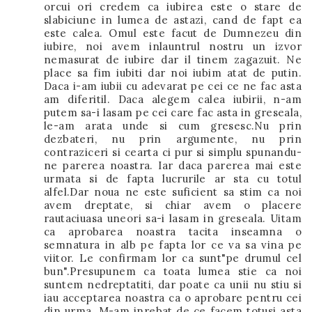
orcui ori credem ca iubirea este o stare de
slabiciune in lumea de astazi, cand de fapt ea
este calea. Omul este facut de Dumnezeu din
iubire, noi avem inlauntrul nostru un izvor
nemasurat de iubire dar il tinem zagazuit. Ne
place sa fim iubiti dar noi iubim atat de putin.
Daca i-am iubii cu adevarat pe cei ce ne fac asta
am diferitil. Daca alegem calea iubirii, n-am
putem sa-i lasam pe cei care fac asta in greseala,
le-am arata unde si cum gresesc.Nu prin
dezbateri, nu prin argumente, nu prin
contraziceri si cearta ci pur si simplu spunandu-
ne parerea noastra. Iar daca parerea mai este
urmata si de fapta lucrurile ar sta cu totul
alfel.Dar noua ne este suficient sa stim ca noi
avem dreptate, si chiar avem o placere
rautaciuasa uneori sa-i lasam in greseala. Uitam
ca aprobarea noastra tacita inseamna o
semnatura in alb pe fapta lor ce va sa vina pe
viitor. Le confirmam lor ca sunt"pe drumul cel
bun".Presupunem ca toata lumea stie ca noi
suntem nedreptatiti, dar poate ca unii nu stiu si
iau acceptarea noastra ca o aprobare pentru cei
din urma. M-am inrebat de ce facem totusi asta