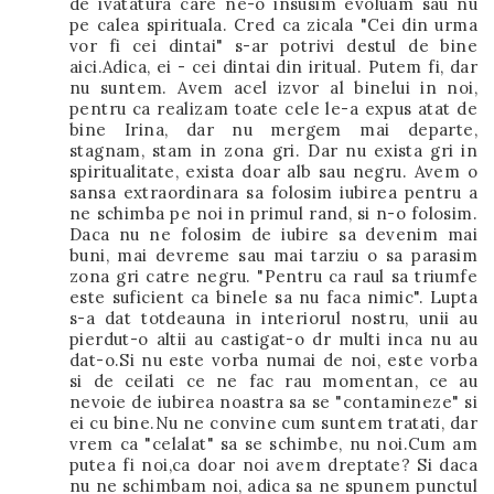
de ivatatura care ne-o insusim evoluam sau nu
pe calea spirituala. Cred ca zicala "Cei din urma
vor fi cei dintai" s-ar potrivi destul de bine
aici.Adica, ei - cei dintai din iritual. Putem fi, dar
nu suntem. Avem acel izvor al binelui in noi,
pentru ca realizam toate cele le-a expus atat de
bine Irina, dar nu mergem mai departe,
stagnam, stam in zona gri. Dar nu exista gri in
spiritualitate, exista doar alb sau negru. Avem o
sansa extraordinara sa folosim iubirea pentru a
ne schimba pe noi in primul rand, si n-o folosim.
Daca nu ne folosim de iubire sa devenim mai
buni, mai devreme sau mai tarziu o sa parasim
zona gri catre negru. "Pentru ca raul sa triumfe
este suficient ca binele sa nu faca nimic". Lupta
s-a dat totdeauna in interiorul nostru, unii au
pierdut-o altii au castigat-o dr multi inca nu au
dat-o.Si nu este vorba numai de noi, este vorba
si de ceilati ce ne fac rau momentan, ce au
nevoie de iubirea noastra sa se "contamineze" si
ei cu bine.Nu ne convine cum suntem tratati, dar
vrem ca "celalat" sa se schimbe, nu noi.Cum am
putea fi noi,ca doar noi avem dreptate? Si daca
nu ne schimbam noi, adica sa ne spunem punctul