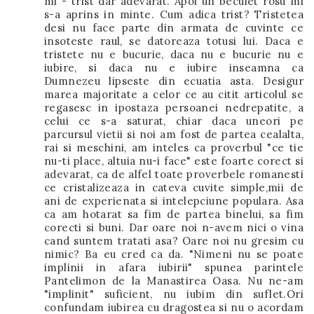
mi - trist dar adevarat. Apoi un beculet rosu mi
s-a aprins in minte. Cum adica trist? Tristetea
desi nu face parte din armata de cuvinte ce
insoteste raul, se datoreaza totusi lui. Daca e
tristete nu e bucurie, daca nu e bucurie nu e
iubire, si daca nu e iubire inseamna ca
Dumnezeu lipseste din ecuatia asta. Desigur
marea majoritate a celor ce au citit articolul se
regasesc in ipostaza persoanei nedrepatite, a
celui ce s-a saturat, chiar daca uneori pe
parcursul vietii si noi am fost de partea cealalta,
rai si meschini, am inteles ca proverbul "ce tie
nu-ti place, altuia nu-i face" este foarte corect si
adevarat, ca de alfel toate proverbele romanesti
ce cristalizeaza in cateva cuvite simple,mii de
ani de experienata si intelepciune populara. Asa
ca am hotarat sa fim de partea binelui, sa fim
corecti si buni. Dar oare noi n-avem nici o vina
cand suntem tratati asa? Oare noi nu gresim cu
nimic? Ba eu cred ca da. "Nimeni nu se poate
implinii in afara iubirii" spunea parintele
Pantelimon de la Manastirea Oasa. Nu ne-am
"implinit" suficient, nu iubim din suflet.Ori
confundam iubirea cu dragostea si nu o acordam