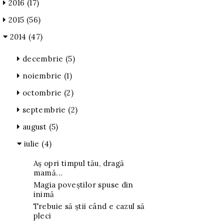
2016
(17)
2015
(56)
2014
(47)
decembrie
(5)
noiembrie
(1)
octombrie
(2)
septembrie
(2)
august
(5)
iulie
(4)
Aș opri timpul tău, dragă
mamă...
Magia poveștilor spuse din
inimă
Trebuie să știi când e cazul să
pleci