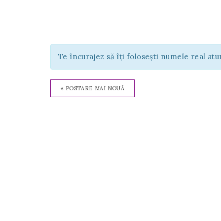
Te încurajez să îți folosești numele real at
« POSTARE MAI NOUĂ