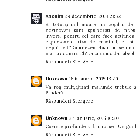
Anonim
29 decembrie, 2014 21:32
Si totusi,cand moare un copilas de
nevinovati sunt spulberati de nebun
invers...pentru cel care face actiunea 
ei,persoana ucisa de criminal, e tot
nepotrivit?Dumnezeu chiar nu se impli
mai credem in El?Daca nimic dar absol
Răspundeți
Ștergere
Unknown
16 ianuarie, 2015 13:20
Va rog mult,ajutati-ma..unde trebuie s
Binder?
Răspundeți
Ștergere
Unknown
27 ianuarie, 2015 16:20
Cuvinte profunde si frumoase ! Un gind
Răspundeți
Ștergere