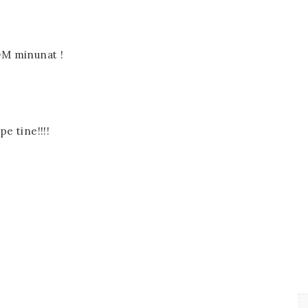
OM minunat !
pe tine!!!!