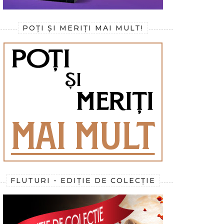
POȚI ȘI MERIȚI MAI MULT!
FLUTURI - EDIȚIE DE COLECȚIE