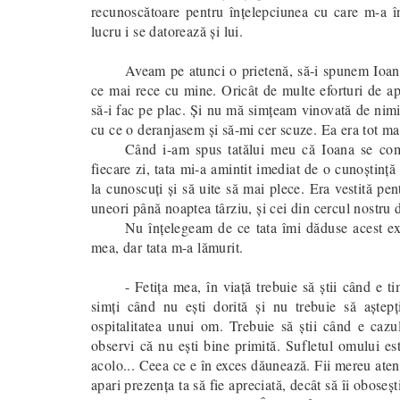
recunoscătoare pentru înţelepciunea cu care m-a în
lucru i se datorează şi lui.
Aveam pe atunci o prietenă, să-i spunem Ioana
ce mai rece cu mine. Oricât de multe eforturi de 
să-i fac pe plac. Şi nu mă simţeam vinovată de nimi
cu ce o deranjasem şi să-mi cer scuze. Ea era tot mai
Când i-am spus tatălui meu că Ioana se compo
fiecare zi, tata mi-a amintit imediat de o cunoştinţă
la cunoscuţi şi să uite să mai plece. Era vestită pe
uneori până noaptea târziu, şi cei din cercul nostru 
Nu înţelegeam de ce tata îmi dăduse acest exe
mea, dar tata m-a lămurit.
- Fetiţa mea, în viaţă trebuie să ştii când e 
simţi când nu eşti dorită și nu trebuie să aște
ospitalitatea unui om. Trebuie să ştii când e cazu
observi că nu eşti bine primită. Sufletul omului es
acolo... Ceea ce e în exces dăunează. Fii mereu atent
apari prezenţa ta să fie apreciată, decât să îi oboseş