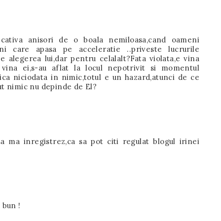
 cativa anisori de o boala nemiloasa,cand oameni
i care apasa pe acceleratie ..priveste lucrurile
e alegerea lui,dar pentru celalalt?Fata violata,e vina
 vina ei,s-au aflat la locul nepotrivit si momentul
ca niciodata in nimic,totul e un hazard,atunci de ce
ut nimic nu depinde de El?
a ma inregistrez,ca sa pot citi regulat blogul irinei
 bun !