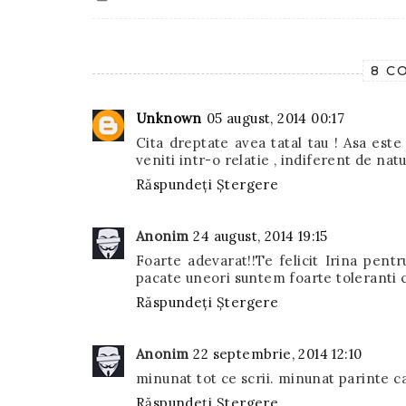
8 C
Unknown
05 august, 2014 00:17
Cita dreptate avea tatal tau ! Asa es
veniti intr-o relatie , indiferent de natu
Răspundeți
Ștergere
Anonim
24 august, 2014 19:15
Foarte adevarat!!Te felicit Irina pent
pacate uneori suntem foarte toleranti 
Răspundeți
Ștergere
Anonim
22 septembrie, 2014 12:10
minunat tot ce scrii. minunat parinte c
Răspundeți
Ștergere