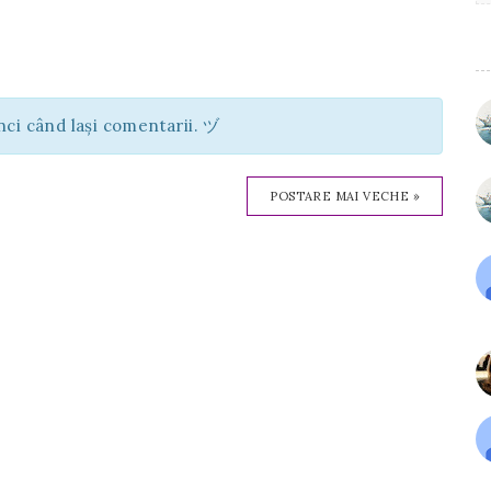
unci când lași comentarii. ヅ
POSTARE MAI VECHE »