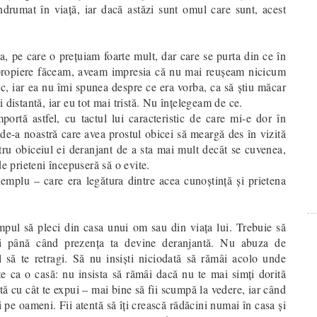
drumat în viaţă, iar dacă astăzi sunt omul care sunt, acest
, pe care o preţuiam foarte mult, dar care se purta din ce în
apropiere făceam, aveam impresia că nu mai reuşeam nicicum
c, iar ea nu îmi spunea despre ce era vorba, ca să ştiu măcar
 distantă, iar eu tot mai tristă. Nu înţelegeam de ce.
rtă astfel, cu tactul lui caracteristic de care mi-e dor în
 de-a noastră care avea prostul obicei să meargă des în vizită
ntru obiceiul ei deranjant de a sta mai mult decât se cuvenea,
de prieteni începuseră să o evite.
mplu – care era legătura dintre acea cunoştinţă şi prietena
timpul să pleci din casa unui om sau din viața lui. Trebuie să
pți până când prezenţa ta devine deranjantă. Nu abuza de
l să te retragi. Să nu insişti niciodată să rămâi acolo unde
te ca o casă: nu insista să rămâi dacă nu te mai simți dorită
ă cu cât te expui – mai bine să fii scumpă la vedere, iar când
ti pe oameni. Fii atentă să îţi crească rădăcini numai în casa şi