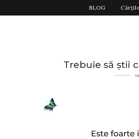
BLOG
Cărțil
Trebuie să știi 
Home
Insomnii
iu
Trebuie
să știi
când e
cazul să
pleci