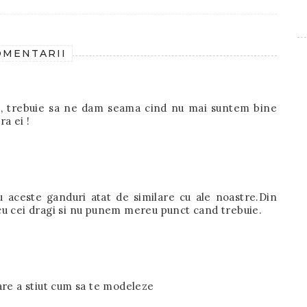
OMENTARII
te , trebuie sa ne dam seama cind nu mai suntem bine
ra ei !
ru aceste ganduri atat de similare cu ale noastre.Din
cu cei dragi si nu punem mereu punct cand trebuie.
are a stiut cum sa te modeleze