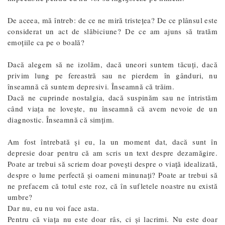
De aceea, mă întreb: de ce ne miră tristețea? De ce plânsul este
considerat un act de slăbiciune? De ce am ajuns să tratăm
emoțiile ca pe o boală?
Dacă alegem să ne izolăm, dacă uneori suntem tăcuți, dacă
privim lung pe fereastră sau ne pierdem în gânduri, nu
înseamnă că suntem depresivi. Înseamnă că trăim.
Dacă ne cuprinde nostalgia, dacă suspinăm sau ne întristăm
când viața ne lovește, nu înseamnă că avem nevoie de un
diagnostic. Înseamnă că simțim.
Am fost întrebată și eu, la un moment dat, dacă sunt în
depresie doar pentru că am scris un text despre dezamăgire.
Poate ar trebui să scriem doar povești despre o viață idealizată,
despre o lume perfectă și oameni minunați? Poate ar trebui să
ne prefacem că totul este roz, că în sufletele noastre nu există
umbre?
Dar nu, eu nu voi face asta.
Pentru că viața nu este doar râs, ci și lacrimi. Nu este doar