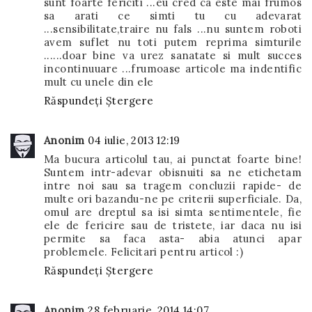
sunt foarte fericiti ...eu cred ca este mai frumos
sa arati ce simti tu cu adevarat
...sensibilitate,traire nu fals ...nu suntem roboti
avem suflet nu toti putem reprima simturile
......doar bine va urez sanatate si mult succes
incontinuuare ...frumoase articole ma indentific
mult cu unele din ele
Răspundeți
Ștergere
Anonim
04 iulie, 2013 12:19
Ma bucura articolul tau, ai punctat foarte bine!
Suntem intr-adevar obisnuiti sa ne etichetam
intre noi sau sa tragem concluzii rapide- de
multe ori bazandu-ne pe criterii superficiale. Da,
omul are dreptul sa isi simta sentimentele, fie
ele de fericire sau de tristete, iar daca nu isi
permite sa faca asta- abia atunci apar
problemele. Felicitari pentru articol :)
Răspundeți
Ștergere
Anonim
28 februarie, 2014 14:07