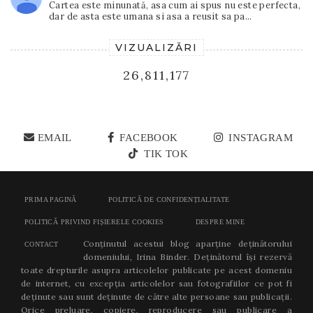
Cartea este minunată, asa cum ai spus nu este perfecta,
dar de asta este umana si asa a reusit sa pa...
VIZUALIZĂRI
26,811,177
EMAIL
FACEBOOK
INSTAGRAM
TIK TOK
PRIMA PAGINĂ
POLITICĂ DE CONFIDENȚIALITATE
POLITICĂ PRIVIND FIȘIERELE COOKIES
DESPRE MINE
Conținutul acestui blog aparține deținătorului
CONTACT
domeniului, Irina Binder. Deținătorul își rezervă
toate drepturile asupra articolelor publicate pe acest domeniu
de internet, cu excepția articolelor sau fotografiilor ce pot fi
deținute sau sunt deținute de către alte persoane sau publicații.
Orice preluare, copiere, reproducere sau publicare a