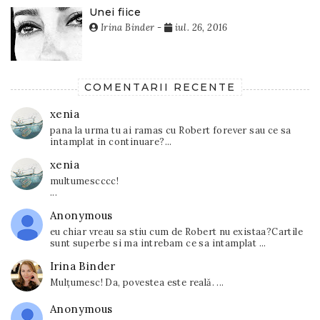
Unei fiice
Irina Binder
-
iul. 26, 2016
COMENTARII RECENTE
xenia
pana la urma tu ai ramas cu Robert forever sau ce sa
intamplat in continuare?...
xenia
multumescccc!
...
Anonymous
eu chiar vreau sa stiu cum de Robert nu existaa?Cartile
sunt superbe si ma intrebam ce sa intamplat ...
Irina Binder
Mulțumesc! Da, povestea este reală. ...
Anonymous