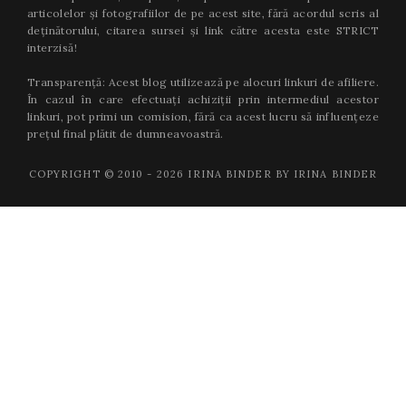
articolelor și fotografiilor de pe acest site, fără acordul scris al
deținătorului, citarea sursei și link către acesta este STRICT
interzisă!
Transparență: Acest blog utilizează pe alocuri linkuri de afiliere.
În cazul în care efectuați achiziții prin intermediul acestor
linkuri, pot primi un comision, fără ca acest lucru să influențeze
prețul final plătit de dumneavoastră.
COPYRIGHT © 2010 -
2026
IRINA BINDER BY IRINA BINDER