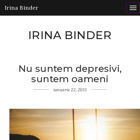
Irina Binder
To
nav
IRINA BINDER
Nu suntem depresivi,
Home
suntem oameni
Gânduri
Nu
suntem
ianuarie 22, 2013
depresivi,
suntem
oameni