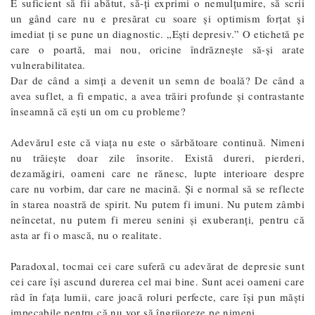
E suficient să fii abătut, să-ți exprimi o nemulțumire, să scrii
un gând care nu e presărat cu soare și optimism forțat și
imediat ți se pune un diagnostic. „Ești depresiv.” O etichetă pe
care o poartă, mai nou, oricine îndrăznește să-și arate
vulnerabilitatea.
Dar de când a simți a devenit un semn de boală? De când a
avea suflet, a fi empatic, a avea trăiri profunde și contrastante
înseamnă că ești un om cu probleme?
Adevărul este că viața nu este o sărbătoare continuă. Nimeni
nu trăiește doar zile însorite. Există dureri, pierderi,
dezamăgiri, oameni care ne rănesc, lupte interioare despre
care nu vorbim, dar care ne macină. Și e normal să se reflecte
în starea noastră de spirit. Nu putem fi imuni. Nu putem zâmbi
neîncetat, nu putem fi mereu senini și exuberanți, pentru că
asta ar fi o mască, nu o realitate.
Paradoxal, tocmai cei care suferă cu adevărat de depresie sunt
cei care își ascund durerea cel mai bine. Sunt acei oameni care
râd în fața lumii, care joacă roluri perfecte, care își pun măști
impecabile pentru că nu vor să îngrijoreze pe nimeni.