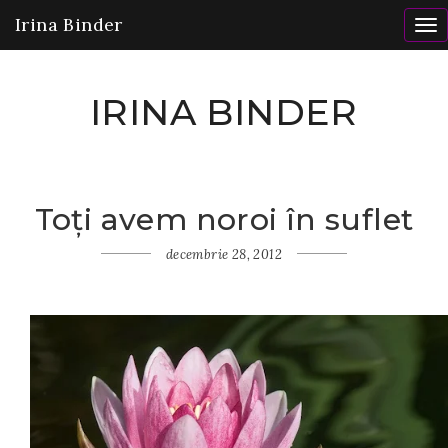
Irina Binder
To
nav
IRINA BINDER
Toți avem noroi în suflet
Home
Gânduri
decembrie 28, 2012
Toți
avem
noroi
în
suflet