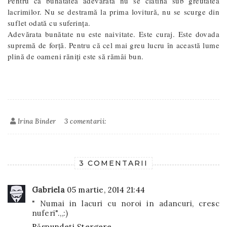
Pentru că bunătatea adevărată nu se clatină sub greutatea
lacrimilor. Nu se destramă la prima lovitură, nu se scurge din
suflet odată cu suferința.
Adevărata bunătate nu este naivitate. Este curaj. Este dovada
supremă de forță. Pentru că cel mai greu lucru în această lume
plină de oameni răniți este să rămâi bun.
Irina Binder
3 comentarii:
3 COMENTARII
Gabriela
05 martie, 2014 21:44
" Numai in lacuri cu noroi in adancuri, cresc
nuferi".,,:)
Răspundeți
Ștergere