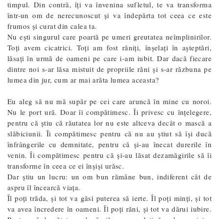
timpul. Din contră, îți va învenina sufletul, te va transforma
într-un om de nerecunoscut și va îndepărta tot ceea ce este
frumos și curat din calea ta.
Nu ești singurul care poartă pe umeri greutatea neîmplinirilor.
Toți avem cicatrici. Toți am fost răniți, înșelați în așteptări,
lăsați în urmă de oameni pe care i-am iubit. Dar dacă fiecare
dintre noi s-ar lăsa mistuit de propriile răni și s-ar răzbuna pe
lumea din jur, cum ar mai arăta lumea aceasta?
Eu aleg să nu mă supăr pe cei care aruncă în mine cu noroi.
Nu le port ură. Doar îi compătimesc. Îi privesc cu înțelegere,
pentru că știu că răutatea lor nu este altceva decât o mască a
slăbiciunii. Îi compătimesc pentru că nu au știut să își ducă
înfrângerile cu demnitate, pentru că și-au înecat durerile în
venin. Îi compătimesc pentru că și-au lăsat dezamăgirile să îi
transforme în ceea ce ei înșiși urăsc.
Dar știu un lucru: un om bun rămâne bun, indiferent cât de
aspru îl încearcă viața.
Îl poți trăda, și tot va găsi puterea să ierte. Îl poți minți, și tot
va avea încredere în oameni. Îl poți răni, și tot va dărui iubire.