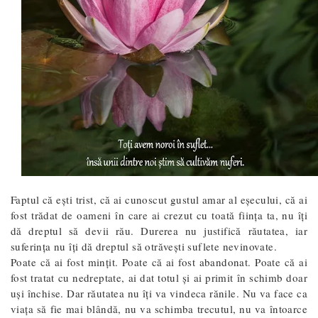
Faptul că ești trist, că ai cunoscut gustul amar al eșecului, că ai
fost trădat de oameni în care ai crezut cu toată ființa ta, nu îți
dă dreptul să devii rău. Durerea nu justifică răutatea, iar
suferința nu îți dă dreptul să otrăvești suflete nevinovate.
Poate că ai fost mințit. Poate că ai fost abandonat. Poate că ai
fost tratat cu nedreptate, ai dat totul și ai primit în schimb doar
uși închise. Dar răutatea nu îți va vindeca rănile. Nu va face ca
viața să fie mai blândă, nu va schimba trecutul, nu va întoarce