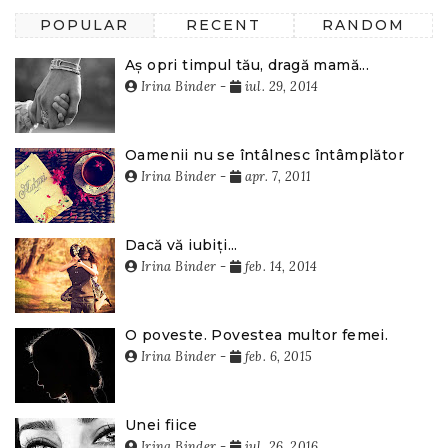
POPULAR
RECENT
RANDOM
Aș opri timpul tău, dragă mamă...
Irina Binder
-
iul. 29, 2014
Oamenii nu se întâlnesc întâmplător
Irina Binder
-
apr. 7, 2011
Dacă vă iubiți...
Irina Binder
-
feb. 14, 2014
O poveste. Povestea multor femei.
Irina Binder
-
feb. 6, 2015
Unei fiice
Irina Binder
-
iul. 26, 2016