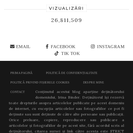
VIZUALIZĂRI
26,811,509
EMAIL
FACEBOOK
INSTAGRAM
TIK TOK
PRIMA PAGINĂ
POLITICĂ DE CONFIDENȚIALITATE
POLITICĂ PRIVIND FIȘIERELE COOKIES
DESPRE MINE
Conținutul acestui blog aparține deținătorului
CONTACT
domeniului, Irina Binder. Deținătorul își rezervă
toate drepturile asupra articolelor publicate pe acest domeniu
de internet, cu excepția articolelor sau fotografiilor ce pot fi
deținute sau sunt deținute de către alte persoane sau publicații.
Orice preluare, copiere, reproducere sau publicare a
articolelor și fotografiilor de pe acest site, fără acordul scris al
deținătorului, citarea sursei și link către acesta este STRICT