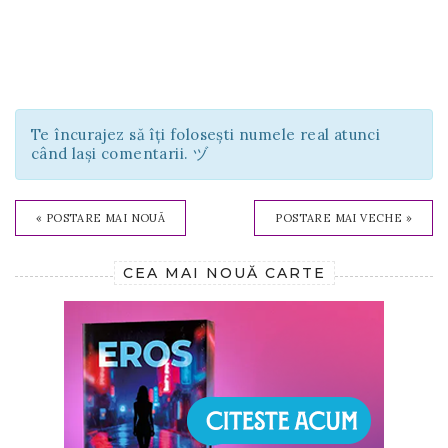
Te încurajez să îți folosești numele real atunci
când lași comentarii. ヅ
« POSTARE MAI NOUĂ
POSTARE MAI VECHE »
CEA MAI NOUĂ CARTE