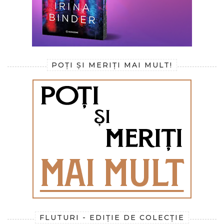
POȚI ȘI MERIȚI MAI MULT!
FLUTURI - EDIȚIE DE COLECȚIE