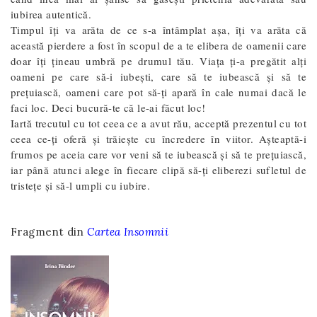
iubirea autentică.
Timpul îţi va arăta de ce s-a întâmplat aşa, îţi va arăta că
această pierdere a fost în scopul de a te elibera de oamenii care
doar îţi ţineau umbră pe drumul tău. Viaţa ţi-a pregătit alţi
oameni pe care să-i iubeşti, care să te iubească şi să te
preţuiască, oameni care pot să-ţi apară în cale numai dacă le
faci loc. Deci bucură-te că le-ai făcut loc!
Iartă trecutul cu tot ceea ce a avut rău, acceptă prezentul cu tot
ceea ce-ţi oferă şi trăieşte cu încredere în viitor. Așteaptă-i
frumos pe aceia care vor veni să te iubească şi să te preţuiască,
iar până atunci alege în fiecare clipă să-ţi eliberezi sufletul de
tristețe şi să-l umpli cu iubire.
Fragment din
Cartea Insomnii