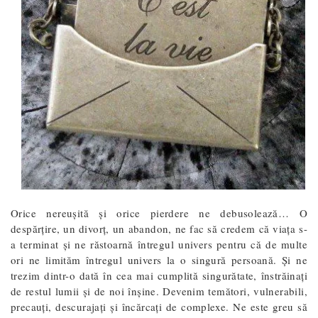
Orice nereuşită și orice pierdere ne debusolează… O
despărţire, un divorț, un abandon, ne fac să credem că viaţa s-
a terminat şi ne răstoarnă întregul univers pentru că de multe
ori ne limităm întregul univers la o singură persoană. Şi ne
trezim dintr-o dată în cea mai cumplită singurătate, înstrăinaţi
de restul lumii şi de noi înşine. Devenim temători, vulnerabili,
precauţi, descurajaţi și încărcați de complexe. Ne este greu să