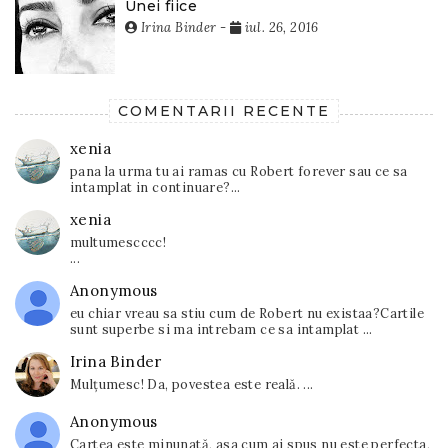
Unei fiice
Irina Binder
-
iul. 26, 2016
COMENTARII RECENTE
xenia
pana la urma tu ai ramas cu Robert forever sau ce sa
intamplat in continuare?...
xenia
multumescccc!
...
Anonymous
eu chiar vreau sa stiu cum de Robert nu existaa?Cartile
sunt superbe si ma intrebam ce sa intamplat ...
Irina Binder
Mulțumesc! Da, povestea este reală. ...
Anonymous
Cartea este minunată, asa cum ai spus nu este perfecta,