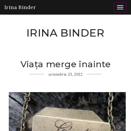
Irina Binder
Togg
navig
IRINA BINDER
Viața merge înainte
Home
Insomnii
octombrie 23, 2012
Viața
merge
înainte