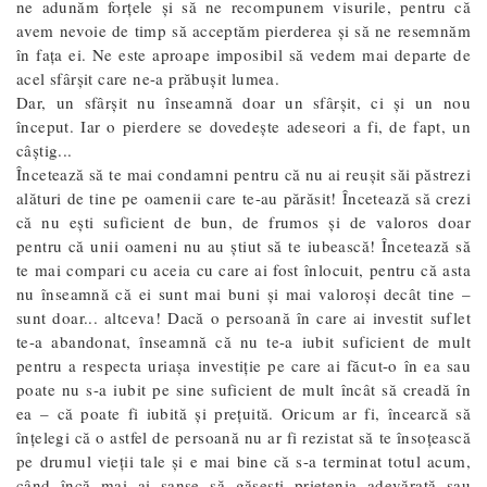
ne adunăm forţele şi să ne recompunem visurile, pentru că
avem nevoie de timp să acceptăm pierderea şi să ne resemnăm
în faţa ei. Ne este aproape imposibil să vedem mai departe de
acel sfârşit care ne-a prăbuşit lumea.
Dar, un sfârșit nu înseamnă doar un sfârşit, ci şi un nou
început. Iar o pierdere se dovedeşte adeseori a fi, de fapt, un
câştig...
Încetează să te mai condamni pentru că nu ai reuşit săi păstrezi
alături de tine pe oamenii care te-au părăsit! Încetează să crezi
că nu eşti suficient de bun, de frumos şi de valoros doar
pentru că unii oameni nu au ştiut să te iubească! Încetează să
te mai compari cu aceia cu care ai fost înlocuit, pentru că asta
nu înseamnă că ei sunt mai buni și mai valoroși decât tine –
sunt doar... altceva! Dacă o persoană în care ai investit suflet
te-a abandonat, înseamnă că nu te-a iubit suficient de mult
pentru a respecta uriaşa investiţie pe care ai făcut-o în ea sau
poate nu s-a iubit pe sine suficient de mult încât să creadă în
ea – că poate fi iubită şi preţuită. Oricum ar fi, încearcă să
înţelegi că o astfel de persoană nu ar fi rezistat să te însoţească
pe drumul vieţii tale şi e mai bine că s-a terminat totul acum,
când încă mai ai şanse să găseşti prietenia adevărată sau