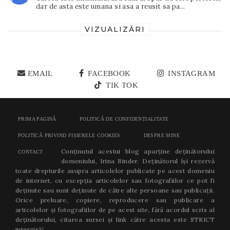
dar de asta este umana si asa a reusit sa pa...
VIZUALIZĂRI
EMAIL
FACEBOOK
INSTAGRAM
TIK TOK
PRIMA PAGINĂ
POLITICĂ DE CONFIDENȚIALITATE
POLITICĂ PRIVIND FIȘIERELE COOKIES
DESPRE MINE
Conținutul acestui blog aparține deținătorului
CONTACT
domeniului, Irina Binder. Deținătorul își rezervă
toate drepturile asupra articolelor publicate pe acest domeniu
de internet, cu excepția articolelor sau fotografiilor ce pot fi
deținute sau sunt deținute de către alte persoane sau publicații.
Orice preluare, copiere, reproducere sau publicare a
articolelor și fotografiilor de pe acest site, fără acordul scris al
deținătorului, citarea sursei și link către acesta este STRICT
interzisă!