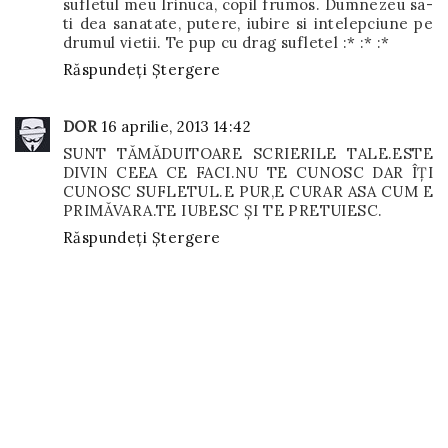
sufletul meu Irinuca, copil frumos. Dumnezeu sa-
ti dea sanatate, putere, iubire si intelepciune pe
drumul vietii. Te pup cu drag sufletel :* :* :*
Răspundeți
Ștergere
DOR
16 aprilie, 2013 14:42
SUNT TĂMĂDUITOARE SCRIERILE TALE.ESTE
DIVIN CEEA CE FACI.NU TE CUNOSC DAR ÎŢI
CUNOSC SUFLETUL.E PUR,E CURAR ASA CUM E
PRIMĂVARA.TE IUBESC ŞI TE PRETUIESC.
Răspundeți
Ștergere