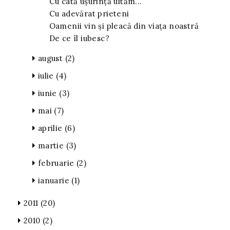
Cu câtă uşurinţă uităm...
Cu adevărat prieteni
Oamenii vin și pleacă din viața noastră
De ce îl iubesc?
august
(2)
iulie
(4)
iunie
(3)
mai
(7)
aprilie
(6)
martie
(3)
februarie
(2)
ianuarie
(1)
2011
(20)
2010
(2)