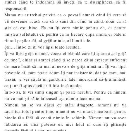
atunci când te îndeamnă să înveți, să te disciplinezi, să fii
responsabil.
Mama nu ar trebui privită ca o povară atunci când îți cere să
vii devreme acasă sau să o suni din când în când, doar ca să
știe că ești bine. Ea nu îți cere nimic pentru ea, ci pentru
liniștea sufletului ei, pentru că în fiecare clipă inima ei bate în
ritmul pașilor tăi, al grijilor tale, al lumii tale.
Știi… într-o zi îți vor lipsi toate acestea.
Îți va lipsi grija mamei, vocea ei blândă care îți spunea „ai grijă
de tine”, chiar și atunci când ți se părea că ai crescut suficient
de mare încât să nu mai ai nevoie de grija nimănui. Îți vor lipsi
povețele ei, care poate acum îți par insistente, dar pe care, mai
târziu, le vei căuta în gândurile tale, încercând să-ți amintești
ce ți-ar fi spus dacă ar fi fost încă acolo.
Într-o zi, te vei simți singur. Și poate neiubit. Pentru că nimeni
nu va mai ști să te iubească așa cum o face mama.
Nimeni nu se va dărui cu atâta dragoste, nimeni nu va
sacrifica totul pentru tine, nimeni nu va munci neobosit pentru
binele tău fără să ceară nimic în schimb. Nimeni nu va avea
răbdarea ei, nici puterea ei, nici felul în care îți ghicește
durerile fără să-i spui un cuvânt.