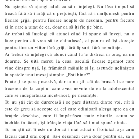
Nu aștepta să ajungi adult ca să o înțelegi. Nu lăsa timpul să
treacă fără să-i arăți că o prețuiești, fără să-i mulțumești pentru
fiecare grijă, pentru fiecare noapte de nesomn, pentru fiecare
zi în care a uitat de ea, doar ca să îți fie ție bine.
Ar trebui să înțelegi că atunci când îți spune să înveți, nu o
face pentru că vrea să te chinuiască, ci pentru că își dorește
pentru tine un viitor fără griji, fără lipsuri, fără neputințe.
Ar trebui să înțelegi că atunci când tu te distrezi în oraș, ea nu
doarme. Se uită mereu la ceas, ascultă fiecare zgomot care
vine dinspre ușă, își frământă mâinile și își ascunde neliniștea
în spatele unui mesaj simplu: „Ești bine?”
Poate ți se pare posesivă, dar tu nu știi cât de bruscă i se pare
trecerea de la copilul care avea nevoie de ea la adolescentul
care se îndepărtează încet-încet, pe nesimțite.
Tu nu știi cât de dureroasă i se pare distanța dintre voi, cât îi
este de greu să accepte că cel care odinioară alerga spre ea cu
brațele deschise, care îi împărtășea toate visurile, acum se
închide în tăceri, își trăiește viața fără să-i mai spună nimic.
Tu nu știi cât îi este de dor să-i mai aduci o floricică, așa cum
făceai când erai copil. Să-i desenezi ceva doar pentru ea, să o