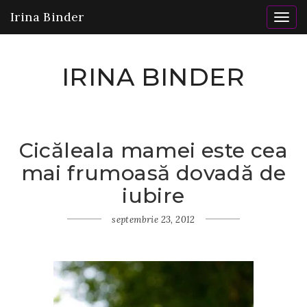
Irina Binder
Togg
navig
IRINA BINDER
Cicăleala mamei este cea
Home
mai frumoasă dovadă de
Gânduri
Cicăleala
iubire
mamei este
cea mai
septembrie 23, 2012
frumoasă
dovadă de
iubire