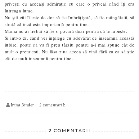
privești cu aceeași admirație cu care o priveai când îți era
întreaga lume.
Nu știi cât îi este de dor să fie îmbrățișată, să fie mângâiată, să
simtă că încă este importantă pentru tine.
Mama nu ar trebui să fie o povară doar pentru că te iubește.
Și într-o zi, când vei înțelege cu adevărat ce înseamnă această
iubire, poate că va fi prea târziu pentru a-i mai spune cât de
mult o prețuiești. Nu lăsa ziua aceea să vină fără ca ea să știe
cât de mult înseamnă pentru tine.
Irina Binder
2 comentarii:
2 COMENTARII