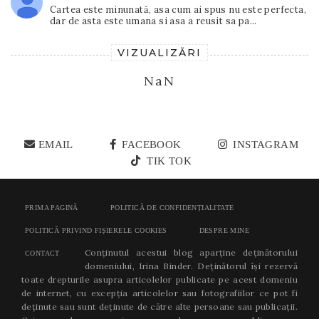
Cartea este minunată, asa cum ai spus nu este perfecta,
dar de asta este umana si asa a reusit sa pa...
VIZUALIZĂRI
NaN
EMAIL
FACEBOOK
INSTAGRAM
TIK TOK
PRIMA PAGINĂ
POLITICĂ DE CONFIDENȚIALITATE
POLITICĂ PRIVIND FIȘIERELE COOKIES
DESPRE MINE
Conținutul acestui blog aparține deținătorului
CONTACT
domeniului, Irina Binder. Deținătorul își rezervă
toate drepturile asupra articolelor publicate pe acest domeniu
de internet, cu excepția articolelor sau fotografiilor ce pot fi
deținute sau sunt deținute de către alte persoane sau publicații.