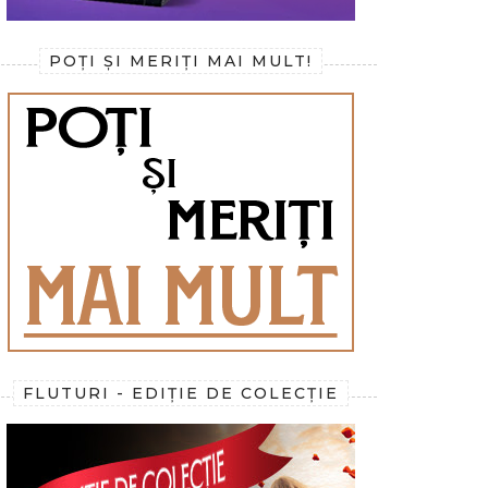
POȚI ȘI MERIȚI MAI MULT!
FLUTURI - EDIȚIE DE COLECȚIE