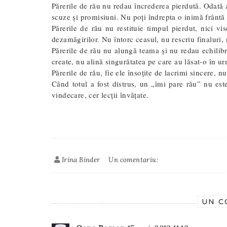
Părerile de rău nu redau încrederea pierdută. Odată 
scuze și promisiuni. Nu poți îndrepta o inimă frânt
Părerile de rău nu restituie timpul pierdut, nici vis
dezamăgirilor. Nu întorc ceasul, nu rescriu finaluri,
Părerile de rău nu alungă teama și nu redau echilib
create, nu alină singurătatea pe care au lăsat-o în u
Părerile de rău, fie ele însoțite de lacrimi sincere, nu
Când totul a fost distrus, un „îmi pare rău” nu est
vindecare, cer lecții învățate.
Irina Binder
Un comentariu:
UN C