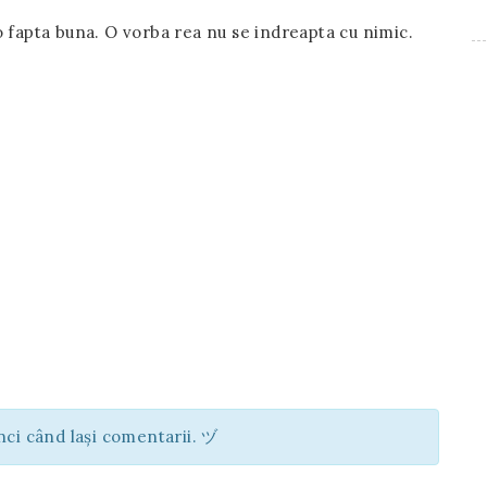
o fapta buna. O vorba rea nu se indreapta cu nimic.
unci când lași comentarii. ヅ