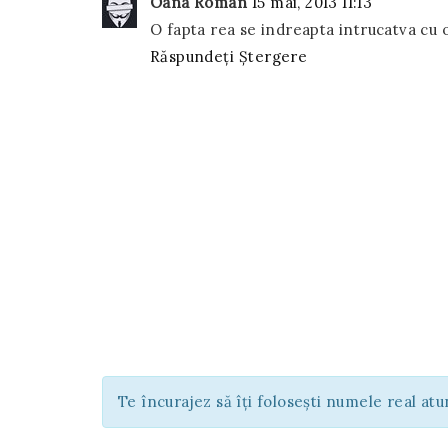
Oana Roman
15 mai, 2013 11:13
O fapta rea se indreapta intrucatva cu 
Răspundeți
Ștergere
Te încurajez să îți folosești numele real at