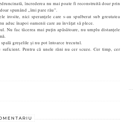
zdruncinată, încrederea nu mai poate fi reconstruită doar prin
ă doar spunând „îmi pare rău”.
ele irosite, nici speranțele care s-au spulberat sub greutatea
 nu aduc înapoi oamenii care au învățat să plece.
rul. Nu fac tăcerea mai puțin apăsătoare, nu umplu distanțele
rmă.
 spală greșelile și nu pot întoarce trecutul.
e suficient. Pentru că unele răni nu cer scuze. Cer timp, cer
OMENTARIU