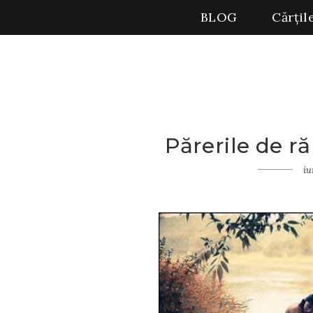
BLOG
Cărțil
Părerile de r
Home
Gânduri
iu
Părerile
de rău nu
vindecă
răni