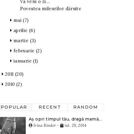
Va veni o zi...
Povestea mileurilor dăruite
mai
(7)
aprilie
(6)
martie
(3)
februarie
(2)
ianuarie
(1)
2011
(20)
2010
(2)
POPULAR
RECENT
RANDOM
Aș opri timpul tău, dragă mamă...
Irina Binder
-
iul. 29, 2014