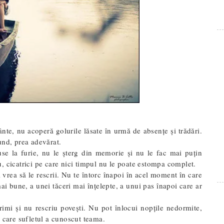
ânte, nu acoperă golurile lăsate în urmă de absențe și trădări.
und, prea adevărat.
use la furie, nu le șterg din memorie și nu le fac mai puțin
, cicatrici pe care nici timpul nu le poate estompa complet.
i vrea să le rescrii. Nu te întorc înapoi în acel moment în care
 mai bune, a unei tăceri mai înțelepte, a unui pas înapoi care ar
crimi și nu rescriu povești. Nu pot înlocui nopțile nedormite,
în care sufletul a cunoscut teama.