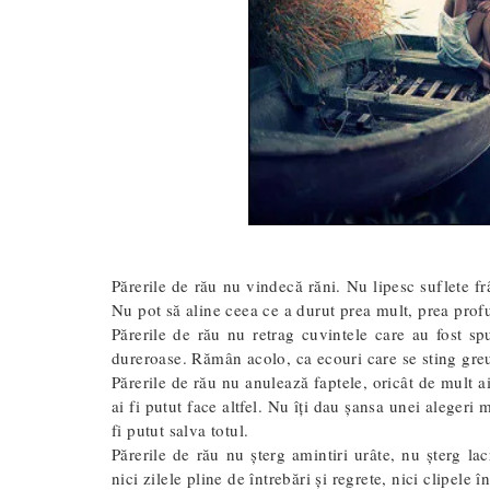
Părerile de rău nu vindecă răni. Nu lipesc suflete fr
Nu pot să aline ceea ce a durut prea mult, prea prof
Părerile de rău nu retrag cuvintele care au fost sp
dureroase. Rămân acolo, ca ecouri care se sting greu
Părerile de rău nu anulează faptele, oricât de mult a
ai fi putut face altfel. Nu îți dau șansa unei alegeri
fi putut salva totul.
Părerile de rău nu șterg amintiri urâte, nu șterg la
nici zilele pline de întrebări și regrete, nici clipele 