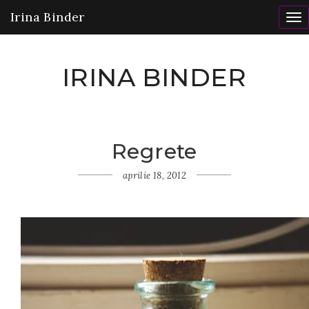
Irina Binder
To
nav
IRINA BINDER
Regrete
Home
Insomnii
aprilie 18, 2012
Regrete