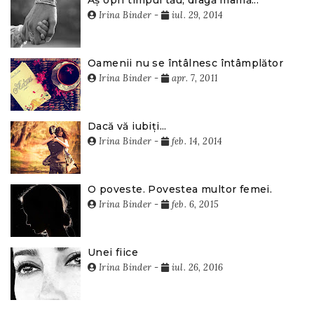
Aș opri timpul tău, dragă mamă...
Irina Binder
-
iul. 29, 2014
Oamenii nu se întâlnesc întâmplător
Irina Binder
-
apr. 7, 2011
Dacă vă iubiți...
Irina Binder
-
feb. 14, 2014
O poveste. Povestea multor femei.
Irina Binder
-
feb. 6, 2015
Unei fiice
Irina Binder
-
iul. 26, 2016