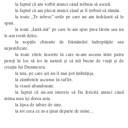
la faptul că am vorbit atunci când trebuia să ascult.
la faptul că am plecat atunci când ar fi trebuit să rămân.
la toate „Te iubesc”-urile pe care nu am îndrăznit să le
spun.
la toate „Iartă-mă” pe care le-am spus prea târziu sau nu
le-am rostit deloc.
la nopțile chinuite de frământări îndreptăţite sau
nejustificate.
la toate zilele însorite în care m-am ascuns între patru
pereți în loc să ies în natură şi să mă bucur de viaţă şi de
creaţia lui Dumnezeu.
la tata, pe care azi nu îl mai pot îmbrățișa.
la zâmbetele ascunse în suflet.
la visuri abandonate.
la faptul că mi-am interzis să fiu fericită atunci când
inima mea îşi dorea asta.
la lipsa de iubire de sine.
la tot ceea ce m-a ținut departe de mine...