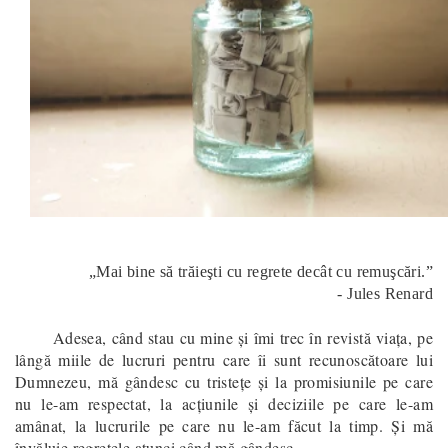
„Mai bine să trăieşti cu regrete decât cu remuşcări.”
- Jules Renard
Adesea, când stau cu mine şi îmi trec în revistă viaţa, pe
lângă miile de lucruri pentru care îi sunt recunoscătoare lui
Dumnezeu, mă gândesc cu tristeţe şi la promisiunile pe care
nu le-am respectat, la acţiunile şi deciziile pe care le-am
amânat, la lucrurile pe care nu le-am făcut la timp. Şi mă
învăluie regretele atunci când mă gândesc...