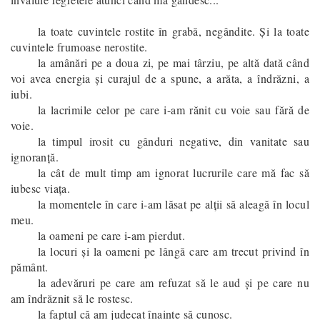
la toate cuvintele rostite în grabă, negândite. Și la toate
cuvintele frumoase nerostite.
la amânări pe a doua zi, pe mai târziu, pe altă dată când
voi avea energia şi curajul de a spune, a arăta, a îndrăzni, a
iubi.
la lacrimile celor pe care i-am rănit cu voie sau fără de
voie.
la timpul irosit cu gânduri negative, din vanitate sau
ignoranţă.
la cât de mult timp am ignorat lucrurile care mă fac să
iubesc viața.
la momentele în care i-am lăsat pe alții să aleagă în locul
meu.
la oameni pe care i-am pierdut.
la locuri și la oameni pe lângă care am trecut privind în
pământ.
la adevăruri pe care am refuzat să le aud și pe care nu
am îndrăznit să le rostesc.
la faptul că am judecat înainte să cunosc.