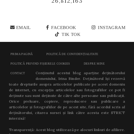
26,812,163
EMAIL
FACEBOOK
INSTAGRAM
TIK TOK
PRIMA PAGINĂ
POLITICĂ DE CONFIDENȚIALITATE
POLITICĂ PRIVIND FIȘIERELE COOKIES
DESPRE MINE
Conținutul acestui blog aparține deținătorului
CONTACT
domeniului, Irina Binder. Deținătorul își rezervă
toate drepturile asupra articolelor publicate pe acest domeniu
de internet, cu excepția articolelor sau fotografiilor ce pot fi
deținute sau sunt deținute de către alte persoane sau publicații.
Orice preluare, copiere, reproducere sau publicare a
articolelor și fotografiilor de pe acest site, fără acordul scris al
deținătorului, citarea sursei și link către acesta este STRICT
interzisă!
Transparență: Acest blog utilizează pe alocuri linkuri de afiliere.