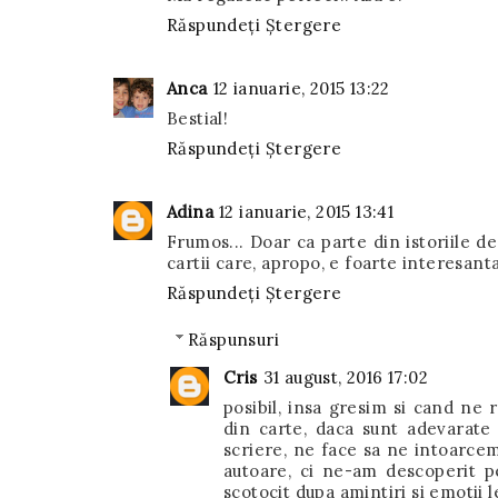
Răspundeți
Ștergere
Anca
12 ianuarie, 2015 13:22
Bestial!
Răspundeți
Ștergere
Adina
12 ianuarie, 2015 13:41
Frumos... Doar ca parte din istoriile d
cartii care, apropo, e foarte interesanta
Răspundeți
Ștergere
Răspunsuri
Cris
31 august, 2016 17:02
posibil, insa gresim si cand ne r
din carte, daca sunt adevarate 
scriere, ne face sa ne intoarcem
autoare, ci ne-am descoperit p
scotocit dupa amintiri si emotii le