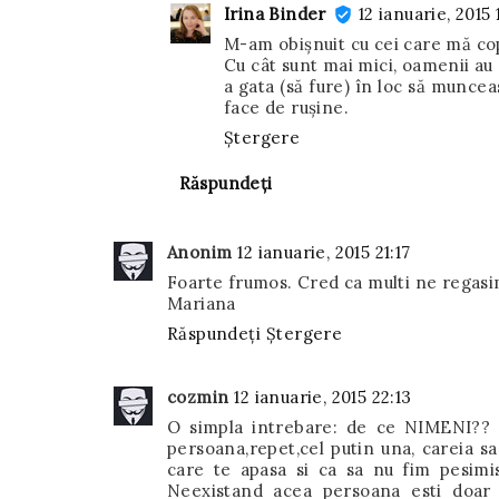
Irina Binder
12 ianuarie, 2015 
M-am obișnuit cu cei care mă co
Cu cât sunt mai mici, oamenii au 
a gata (să fure) în loc să munceas
face de rușine.
Ștergere
Răspundeți
Anonim
12 ianuarie, 2015 21:17
Foarte frumos. Cred ca multi ne regas
Mariana
Răspundeți
Ștergere
cozmin
12 ianuarie, 2015 22:13
O simpla intrebare: de ce NIMENI?? E
persoana,repet,cel putin una, careia s
care te apasa si ca sa nu fim pesimist
Neexistand acea persoana esti doar 