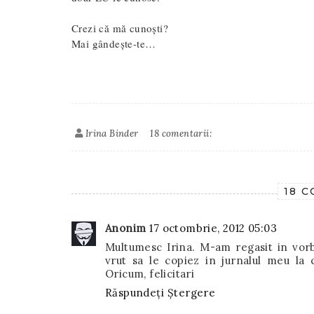
Crezi că mă cunoști?
Mai gândește-te…
Irina Binder
18 comentarii:
18 
Anonim
17 octombrie, 2012 05:03
Multumesc Irina. M-am regasit in vorbe
vrut sa le copiez in jurnalul meu la 
Oricum, felicitari
Răspundeți
Ștergere