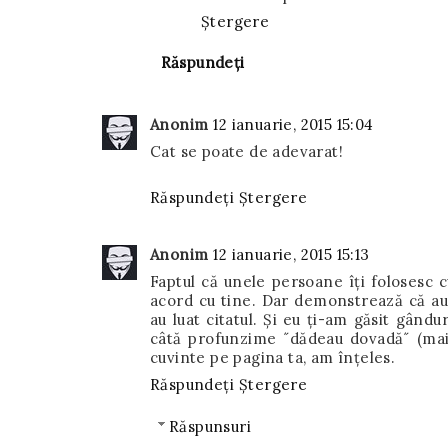
Ștergere
Răspundeți
Anonim
12 ianuarie, 2015 15:04
Cat se poate de adevarat!
Răspundeți
Ștergere
Anonim
12 ianuarie, 2015 15:13
Faptul că unele persoane îți folosesc c
acord cu tine. Dar demonstrează că au
au luat citatul. Și eu ți-am găsit gând
câtă profunzime ˝dădeau dovadă˝ (mai
cuvinte pe pagina ta, am înțeles.
Răspundeți
Ștergere
Răspunsuri