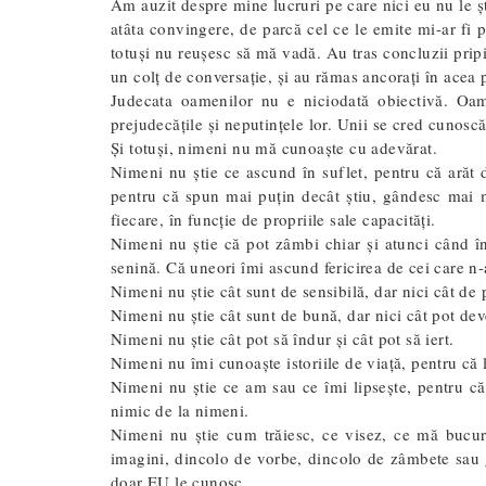
Am auzit despre mine lucruri pe care nici eu nu le șt
atâta convingere, de parcă cel ce le emite mi-ar fi 
totuși nu reușesc să mă vadă. Au tras concluzii pripi
un colț de conversație, și au rămas ancorați în acea p
Judecata oamenilor nu e niciodată obiectivă. Oameni
prejudecățile și neputințele lor. Unii se cred cunoscăt
Și totuși, nimeni nu mă cunoaște cu adevărat.
Nimeni nu știe ce ascund în suflet, pentru că arăt d
pentru că spun mai puțin decât știu, gândesc mai mu
fiecare, în funcție de propriile sale capacități.
Nimeni nu știe că pot zâmbi chiar și atunci când î
senină. Că uneori îmi ascund fericirea de cei care n-
Nimeni nu știe cât sunt de sensibilă, dar nici cât de 
Nimeni nu știe cât sunt de bună, dar nici cât pot dev
Nimeni nu știe cât pot să îndur și cât pot să iert.
Nimeni nu îmi cunoaște istoriile de viață, pentru că l
Nimeni nu știe ce am sau ce îmi lipsește, pentru c
nimic de la nimeni.
Nimeni nu știe cum trăiesc, ce visez, ce mă bucur
imagini, dincolo de vorbe, dincolo de zâmbete sau g
doar EU le cunosc.