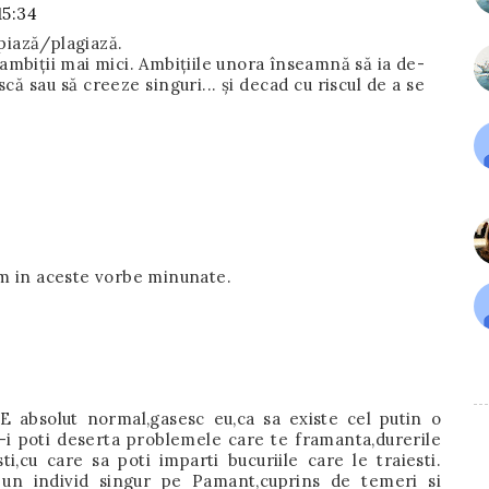
15:34
piază/plagiază.
ambiții mai mici. Ambițiile unora înseamnă să ia de-
că sau să creeze singuri... și decad cu riscul de a se
im in aceste vorbe minunate.
 absolut normal,gasesc eu,ca sa existe cel putin o
a-i poti deserta problemele care te framanta,durerile
i,cu care sa poti imparti bucuriile care le traiesti.
un individ singur pe Pamant,cuprins de temeri si