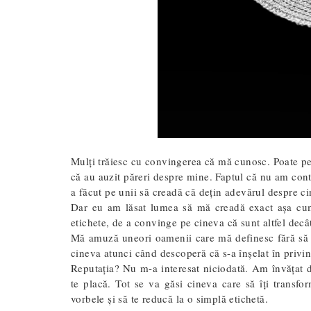
Mulți trăiesc cu convingerea că mă cunosc. Poate pe
că au auzit păreri despre mine. Faptul că nu am cont
a făcut pe unii să creadă că dețin adevărul despre ci
Dar eu am lăsat lumea să mă creadă exact așa cu
etichete, de a convinge pe cineva că sunt altfel decât
Mă amuză uneori oamenii care mă definesc fără să m
cineva atunci când descoperă că s-a înșelat în privinț
Reputația? Nu m-a interesat niciodată. Am învățat de
te placă. Tot se va găsi cineva care să îți transfor
vorbele și să te reducă la o simplă etichetă.