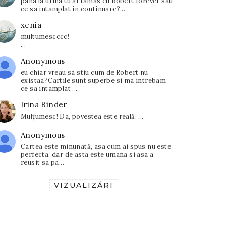
pana la urma tu ai ramas cu Robert forever sau
ce sa intamplat in continuare?...
xenia
multumescccc!
...
Anonymous
eu chiar vreau sa stiu cum de Robert nu
existaa?Cartile sunt superbe si ma intrebam
ce sa intamplat ...
Irina Binder
Mulțumesc! Da, povestea este reală. ...
Anonymous
Cartea este minunată, asa cum ai spus nu este
perfecta, dar de asta este umana si asa a
reusit sa pa...
VIZUALIZĂRI