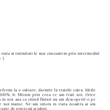
e viata si intimitati le mai cunoastem prin intermediul
 :)
eferim la o culoare, darmite la trairile cuiva. Ideile
100%, le filtram prin ceea ce am trait noi. Orice
 in noi, asa ca citind fluturi nu am descoperit-o pe
e noi insine. Ne-am intors in viata noastra si am
gate de prietenii si iubiri.