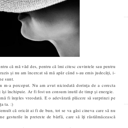
ntru că mă văd des, pentru că îmi citesc cuvintele sau pentru
razis și nu am încercat să mă apăr când s-au emis judecăți, i-
ne sunt.
m m-a perceput. Nu am avut niciodată dorința de a corecta
 își închipuie. Ar fi fost un consum inutil de timp și energie.
ă fi înțeles vreodată. E o adevărată plăcere să surprinzi pe
a ta. :)
mult că oricât ai fi de bun, tot se va găsi cineva care să nu
me gesturile în pretexte de bârfă, care să îți răstălmăcească