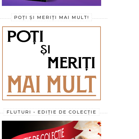
POȚI ȘI MERIȚI MAI MULT!
FLUTURI - EDIȚIE DE COLECȚIE