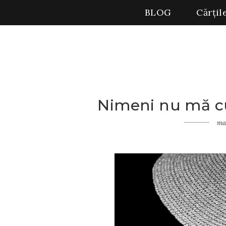
BLOG
Cărțil
Nimeni nu mă c
Home
Gânduri
ma
Nimeni
nu mă
cunoaşte
cu
adevărat