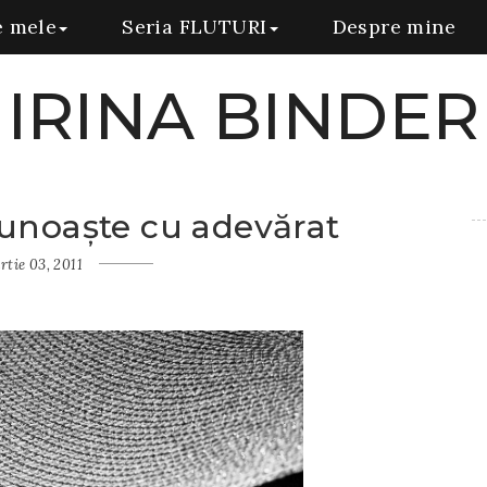
e mele
Seria FLUTURI
Despre mine
IRINA BINDER
unoaşte cu adevărat
rtie 03, 2011