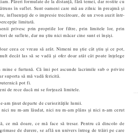
iam. Păreri formulate de la distanță, fără temei, dar rostite cu
pătruns în suflet. Sunt oameni care mă au zilnic în preajmă și
te, influențați de o impresie trecătoare, de un zvon auzit într-
ercepție limitată.
i privesc prin propriile lor filtre, prin limitele lor, prin
ori de suflete, dar nu știu nici măcar cine sunt ei înșiși.
oar ceea ce vreau să arăt. Nimeni nu știe cât știu și ce pot,
lt decât las să se vadă și ofer doar atât cât poate înțelege
n mine e furtună. Că îmi pot ascunde lacrimile sub o privire
ar suporta să mă vadă fericită.
puternică pot fi.
eni de rece dacă mi se forțează limitele.
e-am ținut departe de curiozitățile lumii.
ă nici nu m-am lăudat, nici nu m-am plâns și nici n-am cerut
ă, ce mă doare, ce mă face să tresar. Pentru că dincolo de
rimase de durere, se află un univers întreg de trăiri pe care