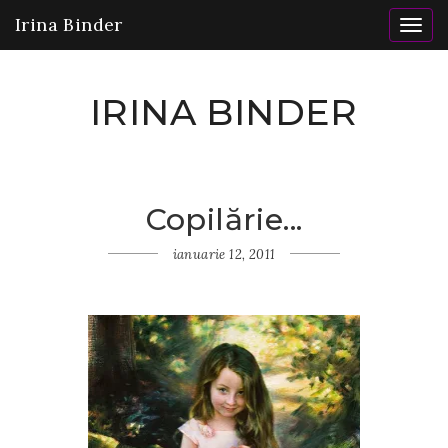
Irina Binder
Togg
navig
IRINA BINDER
Copilărie...
Home
Gânduri
ianuarie 12, 2011
Copilărie...