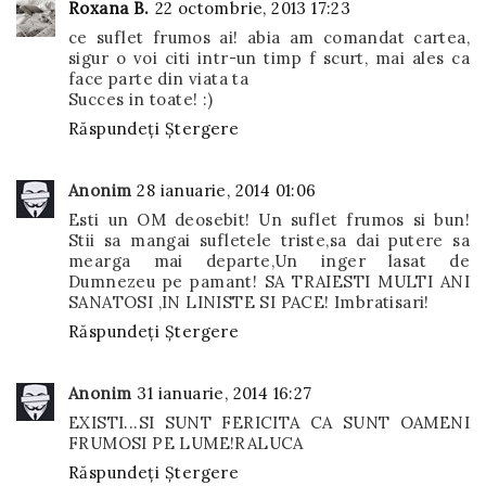
Roxana B.
22 octombrie, 2013 17:23
ce suflet frumos ai! abia am comandat cartea,
sigur o voi citi intr-un timp f scurt, mai ales ca
face parte din viata ta
Succes in toate! :)
Răspundeți
Ștergere
Anonim
28 ianuarie, 2014 01:06
Esti un OM deosebit! Un suflet frumos si bun!
Stii sa mangai sufletele triste,sa dai putere sa
mearga mai departe,Un inger lasat de
Dumnezeu pe pamant! SA TRAIESTI MULTI ANI
SANATOSI ,IN LINISTE SI PACE! Imbratisari!
Răspundeți
Ștergere
Anonim
31 ianuarie, 2014 16:27
EXISTI...SI SUNT FERICITA CA SUNT OAMENI
FRUMOSI PE LUME!RALUCA
Răspundeți
Ștergere