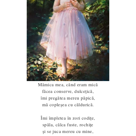
Mămica mea, când eram mică
făcea conserve, dulceţică,
îmi pregătea mereu păpică,
mă copleşea cu căldurică.
Îmi împletea în zori codiţe,
spăla, călca fuste, rochiţe
și se juca mereu cu mine,