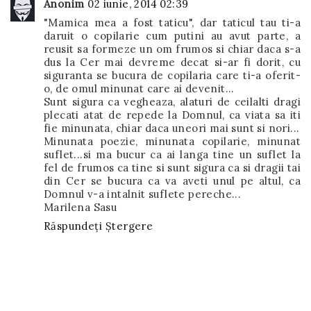
Anonim
02 iunie, 2014 02:39
"Mamica mea a fost taticu", dar taticul tau ti-a
daruit o copilarie cum putini au avut parte, a
reusit sa formeze un om frumos si chiar daca s-a
dus la Cer mai devreme decat si-ar fi dorit, cu
siguranta se bucura de copilaria care ti-a oferit-
o, de omul minunat care ai devenit...
Sunt sigura ca vegheaza, alaturi de ceilalti dragi
plecati atat de repede la Domnul, ca viata sa iti
fie minunata, chiar daca uneori mai sunt si nori...
Minunata poezie, minunata copilarie, minunat
suflet...si ma bucur ca ai langa tine un suflet la
fel de frumos ca tine si sunt sigura ca si dragii tai
din Cer se bucura ca va aveti unul pe altul, ca
Domnul v-a intalnit suflete pereche...
Marilena Sasu
Răspundeți
Ștergere