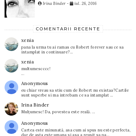
Irina Binder
-
iul. 26, 2016
COMENTARII RECENTE
xenia
pana la urma tu ai ramas cu Robert forever sau ce sa
intamplat in continuare?...
xenia
multumescccc!
...
Anonymous
eu chiar vreau sa stiu cum de Robert nu existaa?Cartile
sunt superbe si ma intrebam ce sa intamplat ...
Irina Binder
Mulțumesc! Da, povestea este reală. ...
Anonymous
Cartea este minunată, asa cum ai spus nu este perfecta,
dar de asta este umana si asa a reusit sa pa...