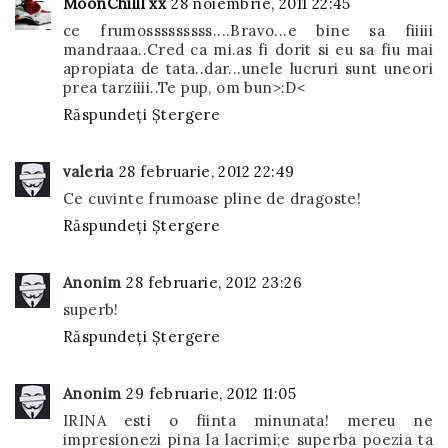
MoonChilll xx
28 noiembrie, 2011 22:45
ce frumosssssssss....Bravo...e bine sa fiiiii
mandraaa..Cred ca mi.as fi dorit si eu sa fiu mai
apropiata de tata..dar...unele lucruri sunt uneori
prea tarziiii..Te pup, om bun>:D<
Răspundeți
Ștergere
valeria
28 februarie, 2012 22:49
Ce cuvinte frumoase pline de dragoste!
Răspundeți
Ștergere
Anonim
28 februarie, 2012 23:26
superb!
Răspundeți
Ștergere
Anonim
29 februarie, 2012 11:05
IRINA esti o fiinta minunata! mereu ne
impresionezi pina la lacrimi;e superba poezia ta