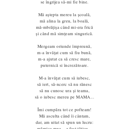
se îngrijea să-mi fie bine.
Mă aştepta mereu la şcoală,
mă alina la greu, la boală,
mă-mbrăţişa când mi-era frică
şi când mă simţeam singurică.
Mergeam oriunde împreună,
m-a învăţat cum să fiu bună,
m-a ajutat ca să cresc mare,
puternică si încrezătoare.
M-a învăţat cum să iubesc,
să iert, să-ncerc să nu rănesc
să nu cunosc ura şi teama,
să o iubesc mereu pe MAMA...
Îmi cumpăra tot ce pofteam!
Mă asculta când îi cântam,
dar, am uitat să spun un lucru:
mămica mea... a fost tăticu...