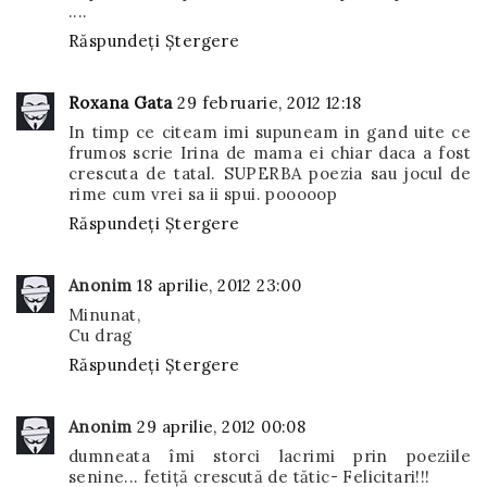
....
Răspundeți
Ștergere
Roxana Gata
29 februarie, 2012 12:18
In timp ce citeam imi supuneam in gand uite ce
frumos scrie Irina de mama ei chiar daca a fost
crescuta de tatal. SUPERBA poezia sau jocul de
rime cum vrei sa ii spui. pooooop
Răspundeți
Ștergere
Anonim
18 aprilie, 2012 23:00
Minunat,
Cu drag
Răspundeți
Ștergere
Anonim
29 aprilie, 2012 00:08
dumneata îmi storci lacrimi prin poeziile
senine... fetiță crescută de tătic- Felicitari!!!