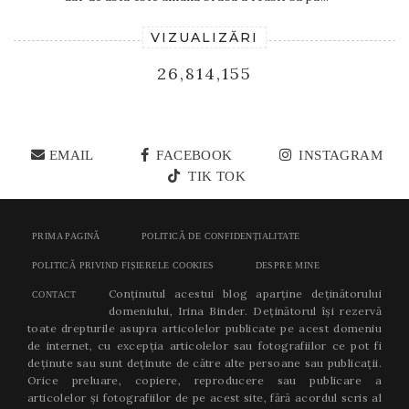
VIZUALIZĂRI
26,814,155
EMAIL
FACEBOOK
INSTAGRAM
TIK TOK
PRIMA PAGINĂ
POLITICĂ DE CONFIDENȚIALITATE
POLITICĂ PRIVIND FIȘIERELE COOKIES
DESPRE MINE
Conținutul acestui blog aparține deținătorului
CONTACT
domeniului, Irina Binder. Deținătorul își rezervă
toate drepturile asupra articolelor publicate pe acest domeniu
de internet, cu excepția articolelor sau fotografiilor ce pot fi
deținute sau sunt deținute de către alte persoane sau publicații.
Orice preluare, copiere, reproducere sau publicare a
articolelor și fotografiilor de pe acest site, fără acordul scris al